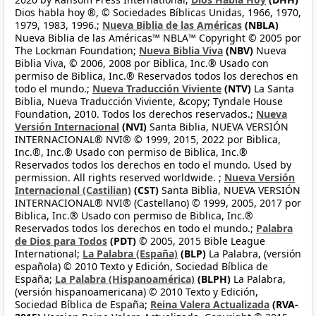
Dios habla hoy ®, © Sociedades Bíblicas Unidas, 1966, 1970,
1979, 1983, 1996.;
Nueva Biblia de las Américas
(NBLA)
Nueva Biblia de las Américas™ NBLA™ Copyright © 2005 por
The Lockman Foundation;
Nueva Biblia Viva
(NBV)
Nueva
Biblia Viva, © 2006, 2008 por Biblica, Inc.® Usado con
permiso de Biblica, Inc.® Reservados todos los derechos en
todo el mundo.;
Nueva Traducción Viviente
(NTV)
La Santa
Biblia, Nueva Traducción Viviente, &copy; Tyndale House
Foundation, 2010. Todos los derechos reservados.;
Nueva
Versión Internacional
(NVI)
Santa Biblia, NUEVA VERSIÓN
INTERNACIONAL® NVI® © 1999, 2015, 2022 por Biblica,
Inc.®, Inc.® Usado con permiso de Biblica, Inc.®
Reservados todos los derechos en todo el mundo. Used by
permission. All rights reserved worldwide. ;
Nueva Versión
Internacional (Castilian)
(CST)
Santa Biblia, NUEVA VERSIÓN
INTERNACIONAL® NVI® (Castellano) © 1999, 2005, 2017 por
Biblica, Inc.® Usado con permiso de Biblica, Inc.®
Reservados todos los derechos en todo el mundo.;
Palabra
de Dios para Todos
(PDT)
© 2005, 2015 Bible League
International;
La Palabra (España)
(BLP)
La Palabra, (versión
española) © 2010 Texto y Edición, Sociedad Bíblica de
España;
La Palabra (Hispanoamérica)
(BLPH)
La Palabra,
(versión hispanoamericana) © 2010 Texto y Edición,
Sociedad Bíblica de España;
Reina Valera Actualizada
(RVA-