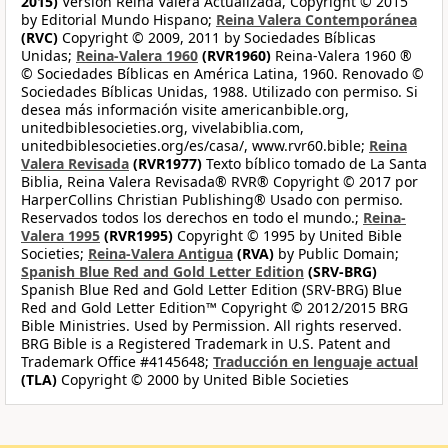
2015)
Version Reina Valera Actualizada, Copyright © 2015
by Editorial Mundo Hispano;
Reina Valera Contemporánea
(RVC)
Copyright © 2009, 2011 by Sociedades Bíblicas
Unidas;
Reina-Valera 1960
(RVR1960)
Reina-Valera 1960 ®
© Sociedades Bíblicas en América Latina, 1960. Renovado ©
Sociedades Bíblicas Unidas, 1988. Utilizado con permiso. Si
desea más información visite americanbible.org,
unitedbiblesocieties.org, vivelabiblia.com,
unitedbiblesocieties.org/es/casa/, www.rvr60.bible;
Reina
Valera Revisada
(RVR1977)
Texto bíblico tomado de La Santa
Biblia, Reina Valera Revisada® RVR® Copyright © 2017 por
HarperCollins Christian Publishing® Usado con permiso.
Reservados todos los derechos en todo el mundo.;
Reina-
Valera 1995
(RVR1995)
Copyright © 1995 by United Bible
Societies;
Reina-Valera Antigua
(RVA)
by Public Domain;
Spanish Blue Red and Gold Letter Edition
(SRV-BRG)
Spanish Blue Red and Gold Letter Edition (SRV-BRG) Blue
Red and Gold Letter Edition™ Copyright © 2012/2015 BRG
Bible Ministries. Used by Permission. All rights reserved.
BRG Bible is a Registered Trademark in U.S. Patent and
Trademark Office #4145648;
Traducción en lenguaje actual
(TLA)
Copyright © 2000 by United Bible Societies