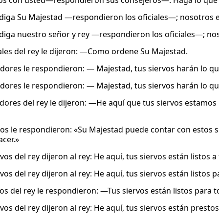
 con usted—respondieron sus consejeros—. Haga lo que m
ga Su Majestad —respondieron los oficiales—; nosotros e
ga nuestro señor y rey —respondieron los oficiales—; nos
iales del rey le dijeron: —Como ordene Su Majestad.
idores le respondieron: — Majestad, tus siervos harán lo qu
idores le respondieron: — Majestad, tus siervos harán lo qu
idores del rey le dijeron: —He aquí que tus siervos estamos 
vos le respondieron: «Su Majestad puede contar con estos 
acer.»
rvos del rey dijeron al rey: He aquí, tus siervos están listos
rvos del rey dijeron al rey: He aquí, tus siervos están listos
vos del rey le respondieron: —Tus siervos están listos para 
rvos del rey dijeron al rey: He aquí, tus siervos están presto