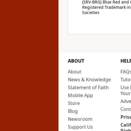
(SRV-BRG) Blue Red and G
Registered Trademark in
Societies
ABOUT
HEL
About
FAQ
News & Knowledge
Tuto
Statement of Faith
Use 
Your
Mobile App
Adve
Store
Cont
Blog
Priv
Newsroom
Cali
Support Us
Righ