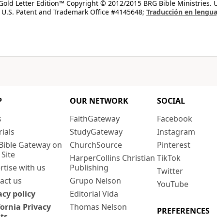
old Letter Edition™ Copyright © 2012/2015 BRG Bible Ministries. Us
 U.S. Patent and Trademark Office #4145648;
Traducción en lengua
P
OUR NETWORK
SOCIAL
s
FaithGateway
Facebook
rials
StudyGateway
Instagram
Bible Gateway on
ChurchSource
Pinterest
 Site
HarperCollins Christian
TikTok
rtise with us
Publishing
Twitter
act us
Grupo Nelson
YouTube
acy policy
Editorial Vida
fornia Privacy
Thomas Nelson
PREFERENCES
ts