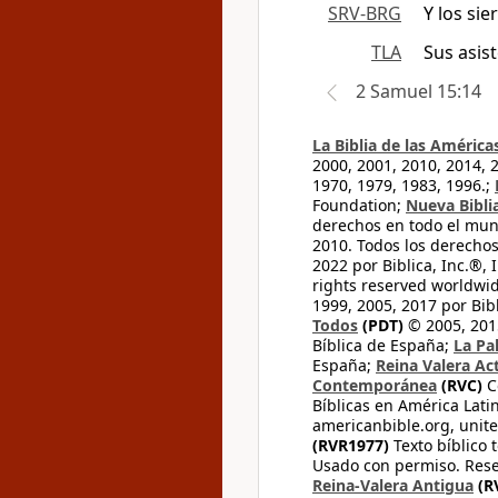
SRV-BRG
Y los sie
TLA
Sus asis
2 Samuel 15:14
La Biblia de las América
2000, 2001, 2010, 2014, 
1970, 1979, 1983, 1996.;
Foundation;
Nueva Bibli
derechos en todo el mu
2010. Todos los derecho
2022 por Biblica, Inc.®,
rights reserved worldwid
1999, 2005, 2017 por Bib
Todos
(PDT)
© 2005, 2015
Bíblica de España;
La Pa
España;
Reina Valera Ac
Contemporánea
(RVC)
C
Bíblicas en América Lati
americanbible.org, unite
(RVR1977)
Texto bíblico 
Usado con permiso. Rese
Reina-Valera Antigua
(R