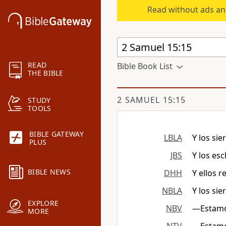
Read without ads an
READ
Bible Book List
THE BIBLE
2 SAMUEL 15:15
STUDY
TOOLS
BIBLE GATEWAY
LBLA
Y los sie
PLUS
JBS
Y los esc
BIBLE NEWS
DHH
Y ellos 
NBLA
Y los sie
EXPLORE
NBV
―Estamos
MORE