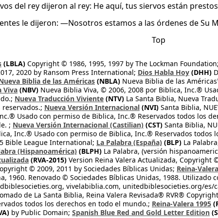
rvos del rey dijeron al rey: He aquí, tus siervos están presto
tentes le dijeron: —Nosotros estamos a las órdenes de Su M
Top
s
(LBLA)
Copyright © 1986, 1995, 1997 by The Lockman Foundation
2017, 2020 by Ransom Press International;
Dios Habla Hoy
(DHH)
D
Nueva Biblia de las Américas
(NBLA)
Nueva Biblia de las América
a Viva
(NBV)
Nueva Biblia Viva, © 2006, 2008 por Biblica, Inc.® Usa
ndo.;
Nueva Traducción Viviente
(NTV)
La Santa Biblia, Nueva Trad
s reservados.;
Nueva Versión Internacional
(NVI)
Santa Biblia, N
 Inc.® Usado con permiso de Biblica, Inc.® Reservados todos los d
e. ;
Nueva Versión Internacional (Castilian)
(CST)
Santa Biblia, N
lica, Inc.® Usado con permiso de Biblica, Inc.® Reservados todos 
 Bible League International;
La Palabra (España)
(BLP)
La Palabra,
labra (Hispanoamérica)
(BLPH)
La Palabra, (versión hispanoameric
tualizada
(RVA-2015)
Version Reina Valera Actualizada, Copyright 
opyright © 2009, 2011 by Sociedades Bíblicas Unidas;
Reina-Valer
na, 1960. Renovado © Sociedades Bíblicas Unidas, 1988. Utilizado c
dbiblesocieties.org, vivelabiblia.com, unitedbiblesocieties.org/es/
tomado de La Santa Biblia, Reina Valera Revisada® RVR® Copyright
rvados todos los derechos en todo el mundo.;
Reina-Valera 1995
(
VA)
by Public Domain;
Spanish Blue Red and Gold Letter Edition
(S