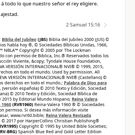
s á todo lo que nuestro señor el rey eligiere.
ajestad.
2 Samuel 15:16
;
Biblia del Jubileo
(JBS)
Biblia del Jubileo 2000 (JUS) ©
ios habla hoy ®, © Sociedades Bíblicas Unidas, 1966,
s™ NBLA™ Copyright © 2005 por The Lockman
do con permiso de Biblica, Inc.® Reservados todos los
ucción Viviente, &copy; Tyndale House Foundation,
UEVA VERSIÓN INTERNACIONAL® NVI® © 1999, 2015,
erechos en todo el mundo. Used by permission. All
UEVA VERSIÓN INTERNACIONAL® NVI® (Castellano) ©
los derechos en todo el mundo.;
Palabra de Dios para
 (versión española) © 2010 Texto y Edición, Sociedad
ana) © 2010 Texto y Edición, Sociedad Bíblica de
© 2015 by Editorial Mundo Hispano;
Reina Valera
a 1960
(RVR1960)
Reina-Valera 1960 ® © Sociedades
on permiso. Si desea más información visite
casa/, www.rvr60.bible;
Reina Valera Revisada
 © 2017 por HarperCollins Christian Publishing®
RVR1995)
Copyright © 1995 by United Bible Societies;
RV-BRG)
Spanish Blue Red and Gold Letter Edition