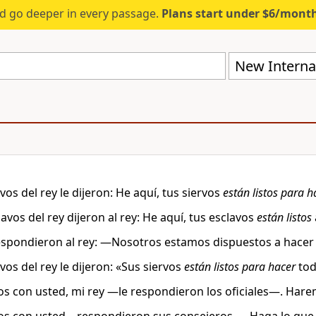
d go deeper in every passage.
Plans start under $6/mont
New Internat
rvos del rey le dijeron: He aquí, tus siervos
están listos para h
lavos del rey dijeron al rey: He aquí, tus esclavos
están listos
respondieron al rey: —Nosotros estamos dispuestos a hacer
rvos del rey le dijeron: «Sus siervos
están listos para hacer
tod
 con usted, mi rey —le respondieron los oficiales—. Hare