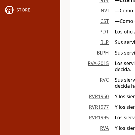
NTV
—Estamos
STORE
NVI
—Como di
CST
―Como di
PDT
Los ofic
BLP
Sus serv
BLPH
Sus serv
RVA-2015
Los serv
decida.
RVC
Sus sier
decida h
RVR1960
Y los sie
RVR1977
Y los sie
RVR1995
Los sier
RVA
Y los sie