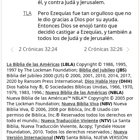
él, y contra Judá y Jerusalem.
TLA
Pero Ezequías fue tan orgulloso que no
le dio gracias a Dios por su ayuda.
Entonces Dios se enojó tanto que
decidió castigar a Ezequías, y también a
todos los de Judá y de Jerusalén.
2 Crónicas 32:24
2 Crónicas 32:26
La Biblia de las Américas
(LBLA)
Copyright © 1986, 1995,
1997 by The Lockman Foundation;
Biblia del Jubileo
(JBS)
Biblia del Jubileo 2000 (JUS) © 2000, 2001, 2010, 2014, 2017,
2020 by Ransom Press International;
Dios Habla Hoy
(DHH)
Dios habla hoy ®, © Sociedades Bíblicas Unidas, 1966, 1970,
1979, 1983, 1996.;
Nueva Biblia de las Américas
(NBLA)
Nueva Biblia de las Américas™ NBLA™ Copyright © 2005 por
The Lockman Foundation;
Nueva Biblia Viva
(NBV)
Nueva
Biblia Viva, © 2006, 2008 por Biblica, Inc.® Usado con
permiso de Biblica, Inc.® Reservados todos los derechos en
todo el mundo.;
Nueva Traducción Viviente
(NTV)
La Santa
Biblia, Nueva Traducción Viviente, &copy; Tyndale House
Foundation, 2010. Todos los derechos reservados.;
Nueva
Versión Internacional
(NVI)
Santa Biblia, NUEVA VERSIÓN