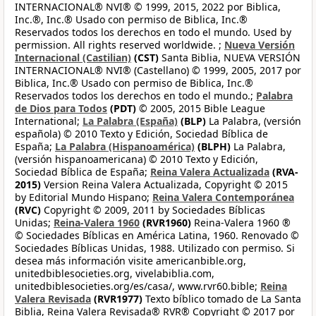
INTERNACIONAL® NVI® © 1999, 2015, 2022 por Biblica,
Inc.®, Inc.® Usado con permiso de Biblica, Inc.®
Reservados todos los derechos en todo el mundo. Used by
permission. All rights reserved worldwide. ;
Nueva Versión
Internacional (Castilian)
(CST)
Santa Biblia, NUEVA VERSIÓN
INTERNACIONAL® NVI® (Castellano) © 1999, 2005, 2017 por
Biblica, Inc.® Usado con permiso de Biblica, Inc.®
Reservados todos los derechos en todo el mundo.;
Palabra
de Dios para Todos
(PDT)
© 2005, 2015 Bible League
International;
La Palabra (España)
(BLP)
La Palabra, (versión
española) © 2010 Texto y Edición, Sociedad Bíblica de
España;
La Palabra (Hispanoamérica)
(BLPH)
La Palabra,
(versión hispanoamericana) © 2010 Texto y Edición,
Sociedad Bíblica de España;
Reina Valera Actualizada
(RVA-
2015)
Version Reina Valera Actualizada, Copyright © 2015
by Editorial Mundo Hispano;
Reina Valera Contemporánea
(RVC)
Copyright © 2009, 2011 by Sociedades Bíblicas
Unidas;
Reina-Valera 1960
(RVR1960)
Reina-Valera 1960 ®
© Sociedades Bíblicas en América Latina, 1960. Renovado ©
Sociedades Bíblicas Unidas, 1988. Utilizado con permiso. Si
desea más información visite americanbible.org,
unitedbiblesocieties.org, vivelabiblia.com,
unitedbiblesocieties.org/es/casa/, www.rvr60.bible;
Reina
Valera Revisada
(RVR1977)
Texto bíblico tomado de La Santa
Biblia, Reina Valera Revisada® RVR® Copyright © 2017 por