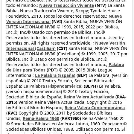
todo el mundo.;
Nueva Traducción Viviente
(NTV)
La Santa
Biblia, Nueva Traducción Viviente, &copy; Tyndale House
Foundation, 2010. Todos los derechos reservados.;
Nueva
Versión Internacional
(NVI)
Santa Biblia, NUEVA VERSIÓN
INTERNACIONAL® NVI® © 1999, 2015, 2022 por Biblica,
Inc.®, Inc.® Usado con permiso de Biblica, Inc.®
Reservados todos los derechos en todo el mundo. Used by
permission. All rights reserved worldwide. ;
Nueva Versión
Internacional (Castilian)
(CST)
Santa Biblia, NUEVA VERSIÓN
INTERNACIONAL® NVI® (Castellano) © 1999, 2005, 2017 por
Biblica, Inc.® Usado con permiso de Biblica, Inc.®
Reservados todos los derechos en todo el mundo.;
Palabra
de Dios para Todos
(PDT)
© 2005, 2015 Bible League
International;
La Palabra (España)
(BLP)
La Palabra, (versión
española) © 2010 Texto y Edición, Sociedad Bíblica de
España;
La Palabra (Hispanoamérica)
(BLPH)
La Palabra,
(versión hispanoamericana) © 2010 Texto y Edición,
Sociedad Bíblica de España;
Reina Valera Actualizada
(RVA-
2015)
Version Reina Valera Actualizada, Copyright © 2015
by Editorial Mundo Hispano;
Reina Valera Contemporánea
(RVC)
Copyright © 2009, 2011 by Sociedades Bíblicas
Unidas;
Reina-Valera 1960
(RVR1960)
Reina-Valera 1960 ®
© Sociedades Bíblicas en América Latina, 1960. Renovado ©
Sociedades Bíblicas Unidas, 1988. Utilizado con permiso. Si