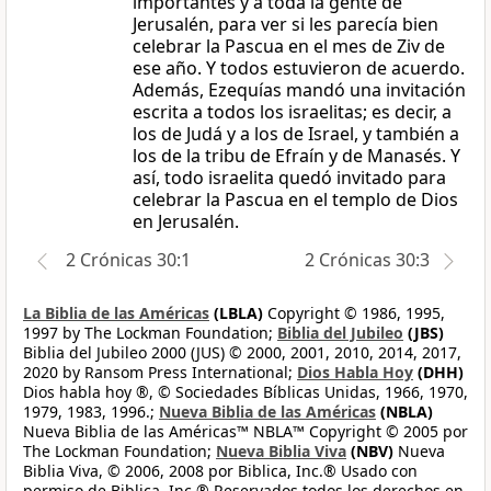
importantes y a toda la gente de
Jerusalén, para ver si les parecía bien
celebrar la Pascua en el mes de Ziv de
ese año. Y todos estuvieron de acuerdo.
Además, Ezequías mandó una invitación
escrita a todos los israelitas; es decir, a
los de Judá y a los de Israel, y también a
los de la tribu de Efraín y de Manasés. Y
así, todo israelita quedó invitado para
celebrar la Pascua en el templo de Dios
en Jerusalén.
2 Crónicas 30:1
2 Crónicas 30:3
La Biblia de las Américas
(LBLA)
Copyright © 1986, 1995,
1997 by The Lockman Foundation;
Biblia del Jubileo
(JBS)
Biblia del Jubileo 2000 (JUS) © 2000, 2001, 2010, 2014, 2017,
2020 by Ransom Press International;
Dios Habla Hoy
(DHH)
Dios habla hoy ®, © Sociedades Bíblicas Unidas, 1966, 1970,
1979, 1983, 1996.;
Nueva Biblia de las Américas
(NBLA)
Nueva Biblia de las Américas™ NBLA™ Copyright © 2005 por
The Lockman Foundation;
Nueva Biblia Viva
(NBV)
Nueva
Biblia Viva, © 2006, 2008 por Biblica, Inc.® Usado con
permiso de Biblica, Inc.® Reservados todos los derechos en