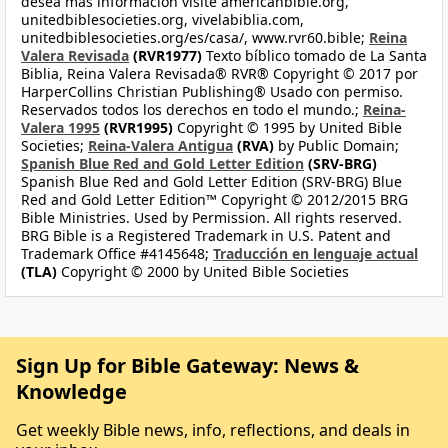
desea más información visite americanbible.org,
unitedbiblesocieties.org, vivelabiblia.com,
unitedbiblesocieties.org/es/casa/, www.rvr60.bible;
Reina
Valera Revisada
(RVR1977)
Texto bíblico tomado de La Santa
Biblia, Reina Valera Revisada® RVR® Copyright © 2017 por
HarperCollins Christian Publishing® Usado con permiso.
Reservados todos los derechos en todo el mundo.;
Reina-
Valera 1995
(RVR1995)
Copyright © 1995 by United Bible
Societies;
Reina-Valera Antigua
(RVA)
by Public Domain;
Spanish Blue Red and Gold Letter Edition
(SRV-BRG)
Spanish Blue Red and Gold Letter Edition (SRV-BRG) Blue
Red and Gold Letter Edition™ Copyright © 2012/2015 BRG
Bible Ministries. Used by Permission. All rights reserved.
BRG Bible is a Registered Trademark in U.S. Patent and
Trademark Office #4145648;
Traducción en lenguaje actual
(TLA)
Copyright © 2000 by United Bible Societies
Sign Up for Bible Gateway: News &
Knowledge
Get weekly Bible news, info, reflections, and deals in