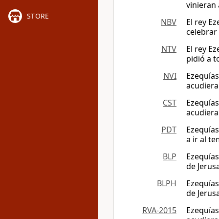
vinieran 
STORE
NBV
El rey Ez
celebrar
NTV
El rey Ez
pidió a 
NVI
Ezequías 
acudiera
CST
Ezequías 
acudiera
PDT
Ezequías
a ir al 
BLP
Ezequías
de Jerusa
BLPH
Ezequías
de Jerusa
RVA-2015
Ezequías