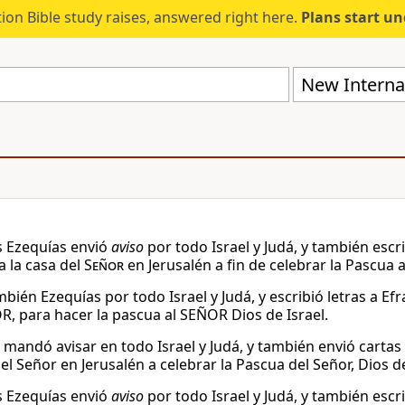
ion Bible study raises, answered right here.
Plans start u
New Internat
 Ezequías envió
aviso
por todo Israel y Judá, y también escr
a la casa del
Señor
en Jerusalén a fin de celebrar la Pascua 
bién Ezequías por todo Israel y Judá, y escribió letras a Ef
R, para hacer la pascua al SEÑOR Dios de Israel.
mandó avisar en todo Israel y Judá, y también envió cartas a
l Señor en Jerusalén a celebrar la Pascua del Señor, Dios de
 Ezequías envió
aviso
por todo Israel y Judá, y también escr