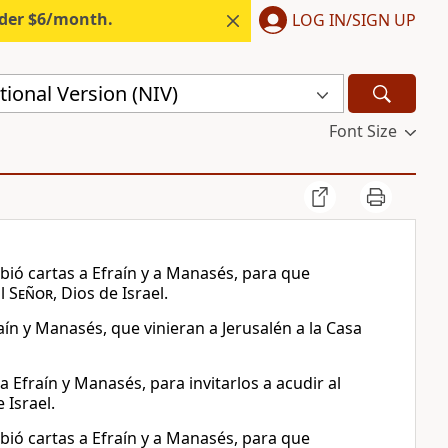
nder $6/month.
LOG IN/SIGN UP
ional Version (NIV)
Font Size
ibió cartas a Efraín y a Manasés, para que
al
Señor
, Dios de Israel.
raín y Manasés, que vinieran a Jerusalén a la Casa
 Efraín y Manasés, para invitarlos a acudir al
 Israel.
ibió cartas a Efraín y a Manasés, para que