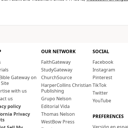
P
OUR NETWORK
SOCIAL
s
FaithGateway
Facebook
rials
StudyGateway
Instagram
Bible Gateway on
ChurchSource
Pinterest
 Site
HarperCollins Christian
TikTok
rtise with us
Publishing
Twitter
act us
Grupo Nelson
YouTube
acy policy
Editorial Vida
fornia Privacy
Thomas Nelson
PREFERENCES
ts
WestBow Press
Versión en espa
ot Sell My