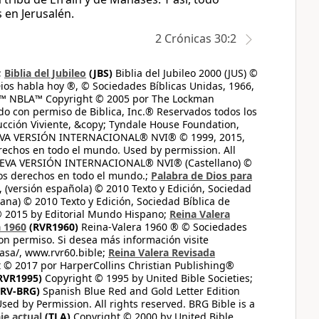
 en Jerusalén.
2 Crónicas 30:2
;
Biblia del Jubileo
(JBS)
Biblia del Jubileo 2000 (JUS) ©
ios habla hoy ®, © Sociedades Bíblicas Unidas, 1966,
s™ NBLA™ Copyright © 2005 por The Lockman
do con permiso de Biblica, Inc.® Reservados todos los
ucción Viviente, &copy; Tyndale House Foundation,
UEVA VERSIÓN INTERNACIONAL® NVI® © 1999, 2015,
erechos en todo el mundo. Used by permission. All
UEVA VERSIÓN INTERNACIONAL® NVI® (Castellano) ©
los derechos en todo el mundo.;
Palabra de Dios para
 (versión española) © 2010 Texto y Edición, Sociedad
ana) © 2010 Texto y Edición, Sociedad Bíblica de
© 2015 by Editorial Mundo Hispano;
Reina Valera
a 1960
(RVR1960)
Reina-Valera 1960 ® © Sociedades
on permiso. Si desea más información visite
casa/, www.rvr60.bible;
Reina Valera Revisada
 © 2017 por HarperCollins Christian Publishing®
RVR1995)
Copyright © 1995 by United Bible Societies;
RV-BRG)
Spanish Blue Red and Gold Letter Edition
ed by Permission. All rights reserved. BRG Bible is a
je actual
(TLA)
Copyright © 2000 by United Bible