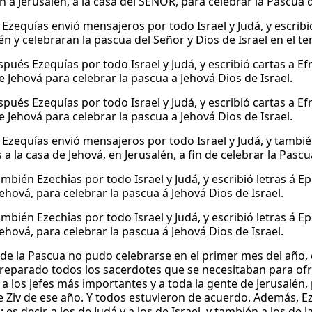
n a Jerusalén, a la casa del SEÑOR, para celebrar la Pascua 
Ezequías envió mensajeros por todo Israel y Judá, y escribi
én y celebraran la pascua del Señor y Dios de Israel en el t
pués Ezequías por todo Israel y Judá, y escribió cartas a Ef
e Jehová para celebrar la pascua a Jehová Dios de Israel.
pués Ezequías por todo Israel y Judá, y escribió cartas a Ef
e Jehová para celebrar la pascua a Jehová Dios de Israel.
Ezequías envió mensajeros por todo Israel y Judá, y también
s a la casa de Jehová, en Jerusalén, a fin de celebrar la Pascu
mbién Ezechîas por todo Israel y Judá, y escribió letras á E
ehová, para celebrar la pascua á Jehová Dios de Israel.
mbién Ezechîas por todo Israel y Judá, y escribió letras á E
ehová, para celebrar la pascua á Jehová Dios de Israel.
a de la Pascua no pudo celebrarse en el primer mes del año
reparado todos los sacerdotes que se necesitaban para ofrec
a los jefes más importantes y a toda la gente de Jerusalén, 
e Ziv de ese año. Y todos estuvieron de acuerdo. Además, E
s; es decir, a los de Judá y a los de Israel, y también a los de