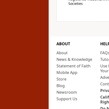
Societies
ABOUT
HEL
About
FAQ
News & Knowledge
Tuto
Statement of Faith
Use 
Your
Mobile App
Adve
Store
Cont
Blog
Priv
Newsroom
Cali
Support Us
Righ
Do N