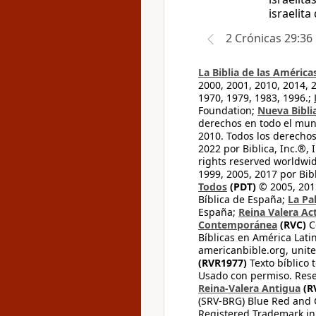
israelit
2 Crónicas 29:36
La Biblia de las América
2000, 2001, 2010, 2014, 
1970, 1979, 1983, 1996.;
Foundation;
Nueva Bibli
derechos en todo el mu
2010. Todos los derecho
2022 por Biblica, Inc.®,
rights reserved worldwid
1999, 2005, 2017 por Bib
Todos
(PDT)
© 2005, 2015
Bíblica de España;
La Pa
España;
Reina Valera Ac
Contemporánea
(RVC)
C
Bíblicas en América Lati
americanbible.org, unite
(RVR1977)
Texto bíblico 
Usado con permiso. Rese
Reina-Valera Antigua
(R
(SRV-BRG) Blue Red and G
Registered Trademark in