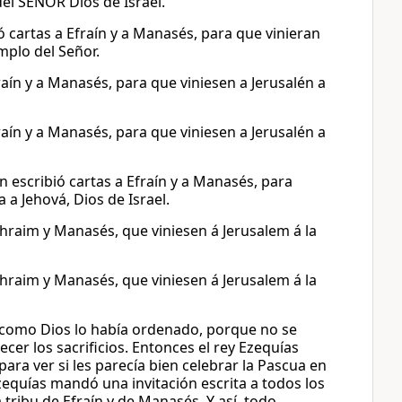
del SEÑOR Dios de Israel.
ó cartas a Efraín y a Manasés, para que vinieran
emplo del Señor.
raín y a Manasés, para que viniesen a Jerusalén a
raín y a Manasés, para que viniesen a Jerusalén a
 escribió cartas a Efraín y a Manasés, para
a a Jehová, Dios de Israel.
phraim y Manasés, que viniesen á Jerusalem á la
phraim y Manasés, que viniesen á Jerusalem á la
, como Dios lo había ordenado, porque no se
er los sacrificios. Entonces el rey Ezequías
para ver si les parecía bien celebrar la Pascua en
zequías mandó una invitación escrita a todos los
 la tribu de Efraín y de Manasés. Y así, todo