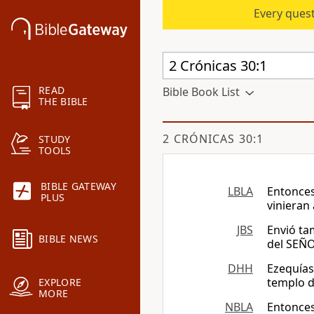
Every quest
READ
Bible Book List
THE BIBLE
2 CRÓNICAS 30:1
STUDY
TOOLS
BIBLE GATEWAY
LBLA
Entonces
PLUS
vinieran 
JBS
Envió tam
BIBLE NEWS
del SEÑO
DHH
Ezequías 
templo de
EXPLORE
MORE
NBLA
Entonces