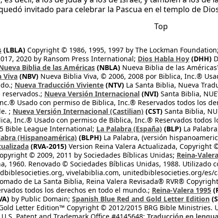
a quedó invitado para celebrar la Pascua en el templo de Dios
Top
s
(LBLA)
Copyright © 1986, 1995, 1997 by The Lockman Foundation
2017, 2020 by Ransom Press International;
Dios Habla Hoy
(DHH)
D
Nueva Biblia de las Américas
(NBLA)
Nueva Biblia de las América
a Viva
(NBV)
Nueva Biblia Viva, © 2006, 2008 por Biblica, Inc.® Usa
ndo.;
Nueva Traducción Viviente
(NTV)
La Santa Biblia, Nueva Trad
s reservados.;
Nueva Versión Internacional
(NVI)
Santa Biblia, N
 Inc.® Usado con permiso de Biblica, Inc.® Reservados todos los d
e. ;
Nueva Versión Internacional (Castilian)
(CST)
Santa Biblia, N
lica, Inc.® Usado con permiso de Biblica, Inc.® Reservados todos 
 Bible League International;
La Palabra (España)
(BLP)
La Palabra,
labra (Hispanoamérica)
(BLPH)
La Palabra, (versión hispanoameric
tualizada
(RVA-2015)
Version Reina Valera Actualizada, Copyright 
opyright © 2009, 2011 by Sociedades Bíblicas Unidas;
Reina-Valer
na, 1960. Renovado © Sociedades Bíblicas Unidas, 1988. Utilizado c
dbiblesocieties.org, vivelabiblia.com, unitedbiblesocieties.org/es/
tomado de La Santa Biblia, Reina Valera Revisada® RVR® Copyright
rvados todos los derechos en todo el mundo.;
Reina-Valera 1995
(
VA)
by Public Domain;
Spanish Blue Red and Gold Letter Edition
(S
old Letter Edition™ Copyright © 2012/2015 BRG Bible Ministries. Us
 U.S. Patent and Trademark Office #4145648;
Traducción en lengua