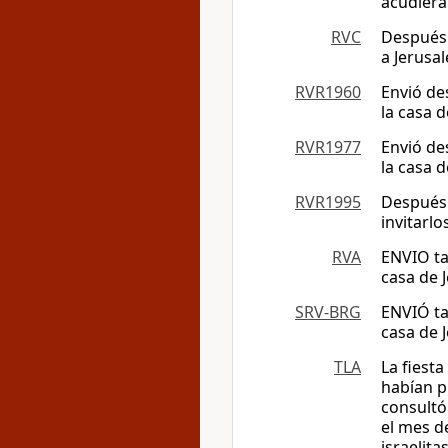
acudiera
RVC
Después 
a Jerusal
RVR1960
Envió des
la casa d
RVR1977
Envió des
la casa d
RVR1995
Después 
invitarlo
RVA
ENVIO ta
casa de J
SRV-BRG
ENVIÓ ta
casa de J
TLA
La fiest
habían p
consultó 
el mes d
israelita