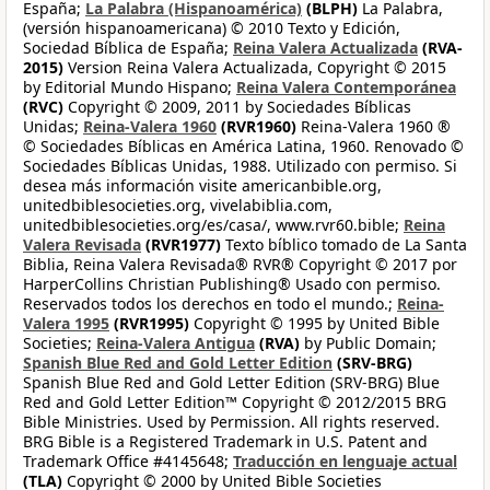
España;
La Palabra (Hispanoamérica)
(BLPH)
La Palabra,
(versión hispanoamericana) © 2010 Texto y Edición,
Sociedad Bíblica de España;
Reina Valera Actualizada
(RVA-
2015)
Version Reina Valera Actualizada, Copyright © 2015
by Editorial Mundo Hispano;
Reina Valera Contemporánea
(RVC)
Copyright © 2009, 2011 by Sociedades Bíblicas
Unidas;
Reina-Valera 1960
(RVR1960)
Reina-Valera 1960 ®
© Sociedades Bíblicas en América Latina, 1960. Renovado ©
Sociedades Bíblicas Unidas, 1988. Utilizado con permiso. Si
desea más información visite americanbible.org,
unitedbiblesocieties.org, vivelabiblia.com,
unitedbiblesocieties.org/es/casa/, www.rvr60.bible;
Reina
Valera Revisada
(RVR1977)
Texto bíblico tomado de La Santa
Biblia, Reina Valera Revisada® RVR® Copyright © 2017 por
HarperCollins Christian Publishing® Usado con permiso.
Reservados todos los derechos en todo el mundo.;
Reina-
Valera 1995
(RVR1995)
Copyright © 1995 by United Bible
Societies;
Reina-Valera Antigua
(RVA)
by Public Domain;
Spanish Blue Red and Gold Letter Edition
(SRV-BRG)
Spanish Blue Red and Gold Letter Edition (SRV-BRG) Blue
Red and Gold Letter Edition™ Copyright © 2012/2015 BRG
Bible Ministries. Used by Permission. All rights reserved.
BRG Bible is a Registered Trademark in U.S. Patent and
Trademark Office #4145648;
Traducción en lenguaje actual
(TLA)
Copyright © 2000 by United Bible Societies