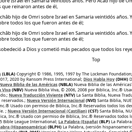
sobre Israel en Samaria veintidós años. Pero Acab hijo de Om
s que reinaron antes de él,
Achâb hijo de Omri sobre Israel en Samaria veintidós años. Y
obre todos los que fueron antes de él;
Achâb hijo de Omri sobre Israel en Samaria veintidós años. Y
obre todos los que fueron antes de él;
obedeció a Dios y cometió más pecados que todos los reye
Top
s
(LBLA)
Copyright © 1986, 1995, 1997 by The Lockman Foundation
2017, 2020 by Ransom Press International;
Dios Habla Hoy
(DHH)
D
Nueva Biblia de las Américas
(NBLA)
Nueva Biblia de las América
a Viva
(NBV)
Nueva Biblia Viva, © 2006, 2008 por Biblica, Inc.® Usa
ndo.;
Nueva Traducción Viviente
(NTV)
La Santa Biblia, Nueva Trad
s reservados.;
Nueva Versión Internacional
(NVI)
Santa Biblia, N
 Inc.® Usado con permiso de Biblica, Inc.® Reservados todos los d
e. ;
Nueva Versión Internacional (Castilian)
(CST)
Santa Biblia, N
lica, Inc.® Usado con permiso de Biblica, Inc.® Reservados todos 
 Bible League International;
La Palabra (España)
(BLP)
La Palabra,
labra (Hispanoamérica)
(BLPH)
La Palabra, (versión hispanoameric