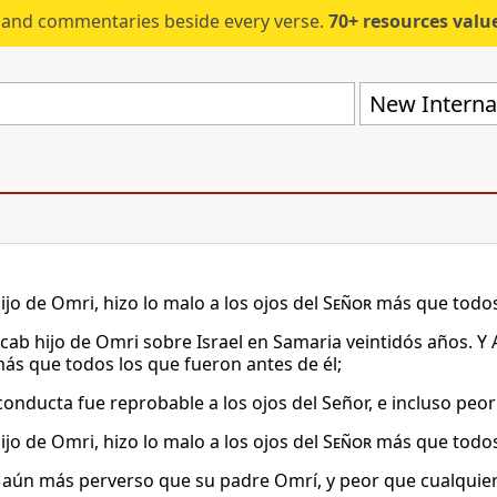
s and commentaries beside every verse.
70+ resources valued at $5,
New Internat
ijo de Omri, hizo lo malo a los ojos del
Señor
más que todos
Acab hijo de Omri sobre Israel en Samaria veintidós años. Y 
s que todos los que fueron antes de él;
onducta fue reprobable a los ojos del Señor, e incluso peor 
ijo de Omri, hizo lo malo a los ojos del
Señor
más que todos
 aún más perverso que su padre Omrí, y peor que cualquier 