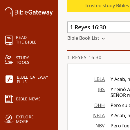
Trusted study Bible
READ
Bible Book List
THE BIBLE
1 REYES 16:30
STUDY
TOOLS
BIBLE GATEWAY
LBLA
Y Acab, h
PLUS
JBS
Y reinó 
SEÑOR má
BIBLE NEWS
DHH
Pero su c
NBLA
Y Acab, h
EXPLORE
MORE
NBV
Pero fue