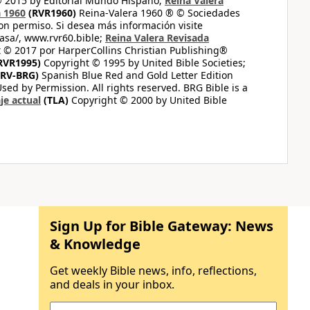
© 2015 by Editorial Mundo Hispano;
Reina Valera
a 1960
(RVR1960)
Reina-Valera 1960 ® © Sociedades
on permiso. Si desea más información visite
casa/, www.rvr60.bible;
Reina Valera Revisada
 © 2017 por HarperCollins Christian Publishing®
RVR1995)
Copyright © 1995 by United Bible Societies;
RV-BRG)
Spanish Blue Red and Gold Letter Edition
ed by Permission. All rights reserved. BRG Bible is a
je actual
(TLA)
Copyright © 2000 by United Bible
Sign Up for Bible Gateway: News
& Knowledge
Get weekly Bible news, info, reflections,
and deals in your inbox.