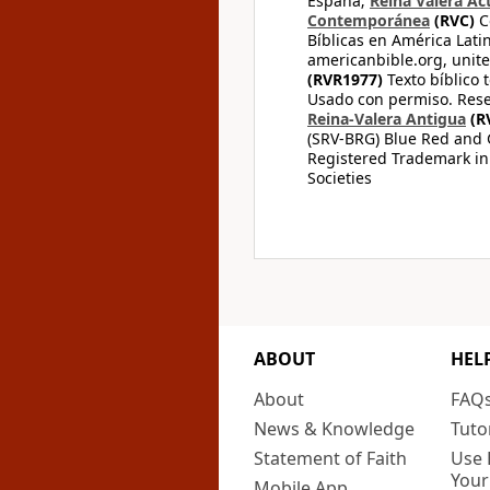
España;
Reina Valera Ac
Contemporánea
(RVC)
C
Bíblicas en América Lati
americanbible.org, unite
(RVR1977)
Texto bíblico 
Usado con permiso. Rese
Reina-Valera Antigua
(R
(SRV-BRG) Blue Red and G
Registered Trademark in
Societies
ABOUT
HEL
About
FAQ
News & Knowledge
Tuto
Statement of Faith
Use 
Your
Mobile App