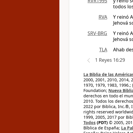
RVR1995
y reinó 
todos lo
RVA
Y reinó 
Jehová s
SRV-BRG
Y reinó 
Jehová s
TLA
Ahab des
1 Reyes 16:29
La Biblia de las América
2000, 2001, 2010, 2014, 
1970, 1979, 1983, 1996.;
Foundation;
Nueva Bibli
derechos en todo el mu
2010. Todos los derecho
2022 por Biblica, Inc.®,
rights reserved worldwid
1999, 2005, 2017 por Bib
Todos
(PDT)
© 2005, 2015
Bíblica de España;
La Pa