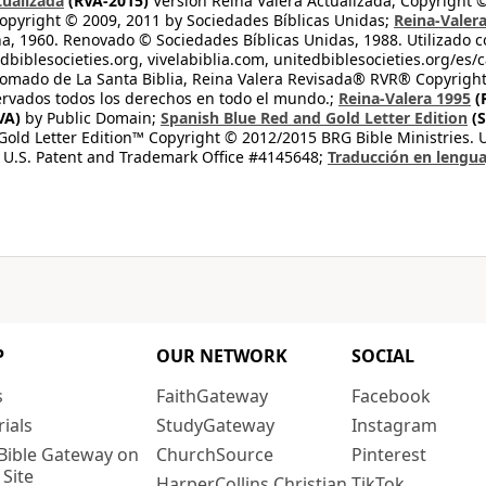
tualizada
(RVA-2015)
Version Reina Valera Actualizada, Copyright 
opyright © 2009, 2011 by Sociedades Bíblicas Unidas;
Reina-Valer
na, 1960. Renovado © Sociedades Bíblicas Unidas, 1988. Utilizado c
dbiblesocieties.org, vivelabiblia.com, unitedbiblesocieties.org/es/
tomado de La Santa Biblia, Reina Valera Revisada® RVR® Copyright
rvados todos los derechos en todo el mundo.;
Reina-Valera 1995
(
VA)
by Public Domain;
Spanish Blue Red and Gold Letter Edition
(S
old Letter Edition™ Copyright © 2012/2015 BRG Bible Ministries. Us
 U.S. Patent and Trademark Office #4145648;
Traducción en lengua
P
OUR NETWORK
SOCIAL
s
FaithGateway
Facebook
rials
StudyGateway
Instagram
Bible Gateway on
ChurchSource
Pinterest
 Site
HarperCollins Christian
TikTok