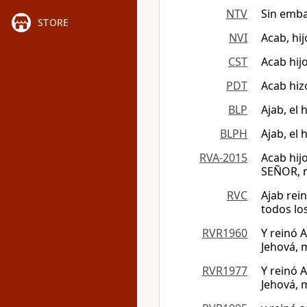
NTV
Sin emba
STORE
NVI
Acab, hij
CST
Acab hij
PDT
Acab hiz
BLP
Ajab, el
BLPH
Ajab, el
RVA-2015
Acab hij
SEÑOR, m
RVC
Ajab rei
todos lo
RVR1960
Y reinó 
Jehová, 
RVR1977
Y reinó 
Jehová, 