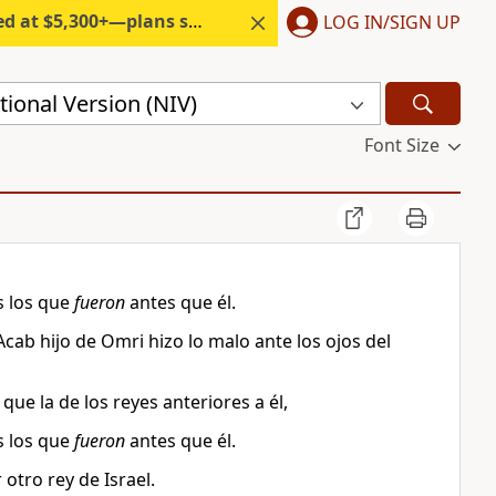
300+—plans start under $6/month.
LOG IN/SIGN UP
ional Version (NIV)
Font Size
 los que
fueron
antes que él.
Acab hijo de Omri hizo lo malo ante los ojos del
que la de los reyes anteriores a él,
 los que
fueron
antes que él.
otro rey de Israel.