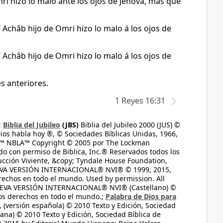
ri hizo lo malo ante los ojos de Jehová, más que
 Achâb hijo de Omri hizo lo malo á los ojos de
 Achâb hijo de Omri hizo lo malo á los ojos de
s anteriores.
1 Reyes 16:31
;
Biblia del Jubileo
(JBS)
Biblia del Jubileo 2000 (JUS) ©
ios habla hoy ®, © Sociedades Bíblicas Unidas, 1966,
s™ NBLA™ Copyright © 2005 por The Lockman
do con permiso de Biblica, Inc.® Reservados todos los
ucción Viviente, &copy; Tyndale House Foundation,
UEVA VERSIÓN INTERNACIONAL® NVI® © 1999, 2015,
erechos en todo el mundo. Used by permission. All
UEVA VERSIÓN INTERNACIONAL® NVI® (Castellano) ©
los derechos en todo el mundo.;
Palabra de Dios para
 (versión española) © 2010 Texto y Edición, Sociedad
ana) © 2010 Texto y Edición, Sociedad Bíblica de