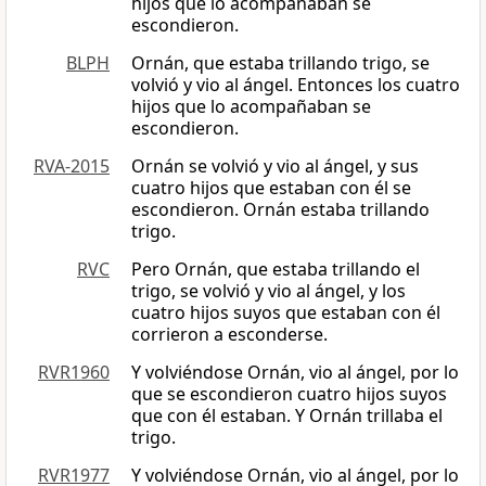
hijos que lo acompañaban se
escondieron.
BLPH
Ornán, que estaba trillando trigo, se
volvió y vio al ángel. Entonces los cuatro
hijos que lo acompañaban se
escondieron.
RVA-2015
Ornán se volvió y vio al ángel, y sus
cuatro hijos que estaban con él se
escondieron. Ornán estaba trillando
trigo.
RVC
Pero Ornán, que estaba trillando el
trigo, se volvió y vio al ángel, y los
cuatro hijos suyos que estaban con él
corrieron a esconderse.
RVR1960
Y volviéndose Ornán, vio al ángel, por lo
que se escondieron cuatro hijos suyos
que con él estaban. Y Ornán trillaba el
trigo.
RVR1977
Y volviéndose Ornán, vio al ángel, por lo