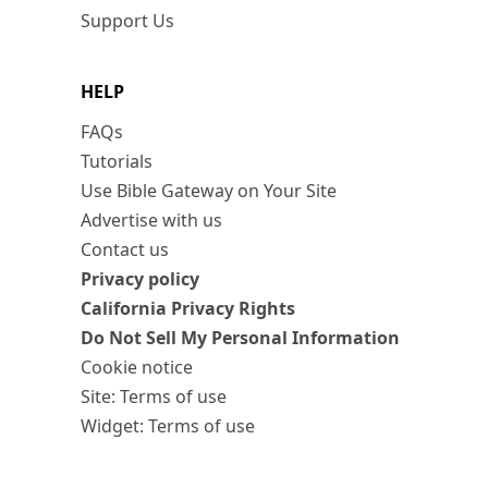
Support Us
HELP
FAQs
Tutorials
Use Bible Gateway on Your Site
Advertise with us
Contact us
Privacy policy
California Privacy Rights
Do Not Sell My Personal Information
Cookie notice
Site: Terms of use
Widget: Terms of use