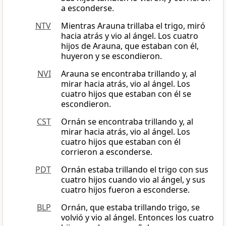
a esconderse.
NTV
Mientras Arauna trillaba el trigo, miró
hacia atrás y vio al ángel. Los cuatro
hijos de Arauna, que estaban con él,
huyeron y se escondieron.
NVI
Arauna se encontraba trillando y, al
mirar hacia atrás, vio al ángel. Los
cuatro hijos que estaban con él se
escondieron.
CST
Ornán se encontraba trillando y, al
mirar hacia atrás, vio al ángel. Los
cuatro hijos que estaban con él
corrieron a esconderse.
PDT
Ornán estaba trillando el trigo con sus
cuatro hijos cuando vio al ángel, y sus
cuatro hijos fueron a esconderse.
BLP
Ornán, que estaba trillando trigo, se
volvió y vio al ángel. Entonces los cuatro