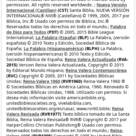
permission. All rights reserved worldwide. ;
Nueva Versión
Internacional (Castilian)
(CST)
Santa Biblia, NUEVA VERSIÓN
INTERNACIONAL® NVI® (Castellano) © 1999, 2005, 2017 por
Biblica, Inc.® Usado con permiso de Biblica, Inc.®
Reservados todos los derechos en todo el mundo.;
Palabra
de Dios para Todos
(PDT)
© 2005, 2015 Bible League
International;
La Palabra (España)
(BLP)
La Palabra, (versión
española) © 2010 Texto y Edición, Sociedad Bíblica de
España;
La Palabra (Hispanoamérica)
(BLPH)
La Palabra,
(versión hispanoamericana) © 2010 Texto y Edición,
Sociedad Bíblica de España;
Reina Valera Actualizada
(RVA-
2015)
Version Reina Valera Actualizada, Copyright © 2015
by Editorial Mundo Hispano;
Reina Valera Contemporánea
(RVC)
Copyright © 2009, 2011 by Sociedades Bíblicas
Unidas;
Reina-Valera 1960
(RVR1960)
Reina-Valera 1960 ®
© Sociedades Bíblicas en América Latina, 1960. Renovado ©
Sociedades Bíblicas Unidas, 1988. Utilizado con permiso. Si
desea más información visite americanbible.org,
unitedbiblesocieties.org, vivelabiblia.com,
unitedbiblesocieties.org/es/casa/, www.rvr60.bible;
Reina
Valera Revisada
(RVR1977)
Texto bíblico tomado de La Santa
Biblia, Reina Valera Revisada® RVR® Copyright © 2017 por
HarperCollins Christian Publishing® Usado con permiso.
Reservados todos los derechos en todo el mundo.;
Reina-
Valera 1995
(RVR1995)
Copyright © 1995 by United Bible