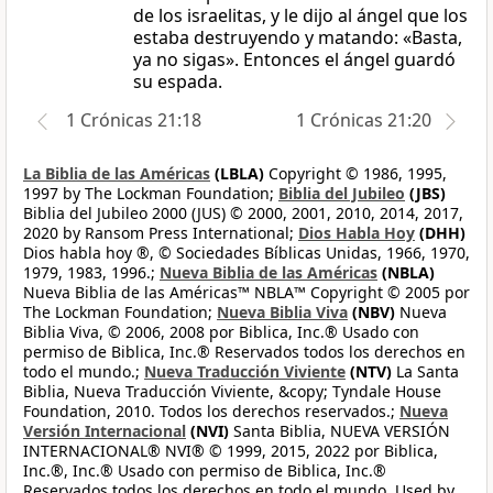
de los israelitas, y le dijo al ángel que los
estaba destruyendo y matando: «Basta,
ya no sigas». Entonces el ángel guardó
su espada.
1 Crónicas 21:18
1 Crónicas 21:20
La Biblia de las Américas
(LBLA)
Copyright © 1986, 1995,
1997 by The Lockman Foundation;
Biblia del Jubileo
(JBS)
Biblia del Jubileo 2000 (JUS) © 2000, 2001, 2010, 2014, 2017,
2020 by Ransom Press International;
Dios Habla Hoy
(DHH)
Dios habla hoy ®, © Sociedades Bíblicas Unidas, 1966, 1970,
1979, 1983, 1996.;
Nueva Biblia de las Américas
(NBLA)
Nueva Biblia de las Américas™ NBLA™ Copyright © 2005 por
The Lockman Foundation;
Nueva Biblia Viva
(NBV)
Nueva
Biblia Viva, © 2006, 2008 por Biblica, Inc.® Usado con
permiso de Biblica, Inc.® Reservados todos los derechos en
todo el mundo.;
Nueva Traducción Viviente
(NTV)
La Santa
Biblia, Nueva Traducción Viviente, &copy; Tyndale House
Foundation, 2010. Todos los derechos reservados.;
Nueva
Versión Internacional
(NVI)
Santa Biblia, NUEVA VERSIÓN
INTERNACIONAL® NVI® © 1999, 2015, 2022 por Biblica,
Inc.®, Inc.® Usado con permiso de Biblica, Inc.®
Reservados todos los derechos en todo el mundo. Used by