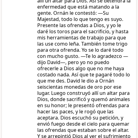
allí un altar para Dios. Así se detendrá la
enfermedad que está matando a la
gente. Ornán le contestó: —Su
Majestad, todo lo que tengo es suyo.
Presente las ofrendas a Dios, y yo le
daré los toros para el sacrificio, y hasta
mis herramientas de trabajo para que
las use como leña. También tome trigo
para otra ofrenda. Yo se lo daré todo
con mucho gusto. —Te lo agradezco —
dijo David—, pero yo no puedo
ofrecerle a Dios algo que no me haya
costado nada. Así que te pagaré todo lo
que me des. David le dio a Ornán
seiscientas monedas de oro por ese
lugar. Luego construyó allí un altar para
Dios, donde sacrificó y quemó animales
en su honor; le presentó ofrendas para
hacer las paces, y le rogó que las
aceptara. Dios escuchó su petición, y
envió fuego desde el cielo para quemar
las ofrendas que estaban sobre el altar.
Y se arrepintió Dios al ver el sufrimiento