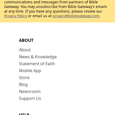
communications and messages from partners of Bible
Gateway. You may unsubscribe from Bible Gateway’s emails
at any time. If you have any questions, please review our
Privacy Policy
or email us at
privacy@biblegateway.com
.
ABOUT
About
News & Knowledge
Statement of Faith
Mobile App
Store
Blog
Newsroom
Support Us