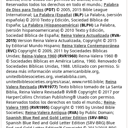
Reservados todos los derechos en todo el mundo.;
Palabra
de Dios para Todos
(PDT)
© 2005, 2015 Bible League
International;
La Palabra (España)
(BLP)
La Palabra, (versión
española) © 2010 Texto y Edición, Sociedad Bíblica de
España;
La Palabra (Hispanoamérica)
(BLPH)
La Palabra,
(versión hispanoamericana) © 2010 Texto y Edición,
Sociedad Bíblica de España;
Reina Valera Actualizada
(RVA-
2015)
Version Reina Valera Actualizada, Copyright © 2015
by Editorial Mundo Hispano;
Reina Valera Contemporánea
(RVC)
Copyright © 2009, 2011 by Sociedades Bíblicas
Unidas;
Reina-Valera 1960
(RVR1960)
Reina-Valera 1960 ®
© Sociedades Bíblicas en América Latina, 1960. Renovado ©
Sociedades Bíblicas Unidas, 1988. Utilizado con permiso. Si
desea más información visite americanbible.org,
unitedbiblesocieties.org, vivelabiblia.com,
unitedbiblesocieties.org/es/casa/, www.rvr60.bible;
Reina
Valera Revisada
(RVR1977)
Texto bíblico tomado de La Santa
Biblia, Reina Valera Revisada® RVR® Copyright © 2017 por
HarperCollins Christian Publishing® Usado con permiso.
Reservados todos los derechos en todo el mundo.;
Reina-
Valera 1995
(RVR1995)
Copyright © 1995 by United Bible
Societies;
Reina-Valera Antigua
(RVA)
by Public Domain;
Spanish Blue Red and Gold Letter Edition
(SRV-BRG)
Spanish Blue Red and Gold Letter Edition (SRV-BRG) Blue
Red and Gold Letter Edition™ Copyright © 2012/2015 BRG