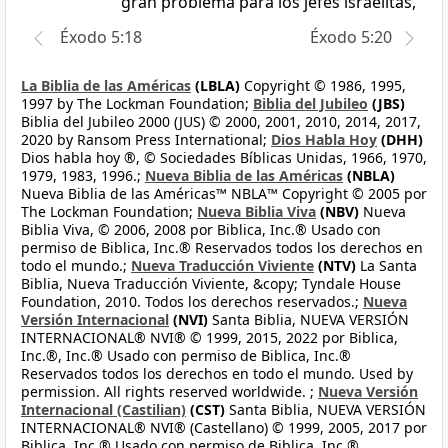
gran problema para los jefes israelitas,
Éxodo 5:18
Éxodo 5:20
La Biblia de las Américas
(LBLA)
Copyright © 1986, 1995,
1997 by The Lockman Foundation;
Biblia del Jubileo
(JBS)
Biblia del Jubileo 2000 (JUS) © 2000, 2001, 2010, 2014, 2017,
2020 by Ransom Press International;
Dios Habla Hoy
(DHH)
Dios habla hoy ®, © Sociedades Bíblicas Unidas, 1966, 1970,
1979, 1983, 1996.;
Nueva Biblia de las Américas
(NBLA)
Nueva Biblia de las Américas™ NBLA™ Copyright © 2005 por
The Lockman Foundation;
Nueva Biblia Viva
(NBV)
Nueva
Biblia Viva, © 2006, 2008 por Biblica, Inc.® Usado con
permiso de Biblica, Inc.® Reservados todos los derechos en
todo el mundo.;
Nueva Traducción Viviente
(NTV)
La Santa
Biblia, Nueva Traducción Viviente, &copy; Tyndale House
Foundation, 2010. Todos los derechos reservados.;
Nueva
Versión Internacional
(NVI)
Santa Biblia, NUEVA VERSIÓN
INTERNACIONAL® NVI® © 1999, 2015, 2022 por Biblica,
Inc.®, Inc.® Usado con permiso de Biblica, Inc.®
Reservados todos los derechos en todo el mundo. Used by
permission. All rights reserved worldwide. ;
Nueva Versión
Internacional (Castilian)
(CST)
Santa Biblia, NUEVA VERSIÓN
INTERNACIONAL® NVI® (Castellano) © 1999, 2005, 2017 por
Biblica, Inc.® Usado con permiso de Biblica, Inc.®