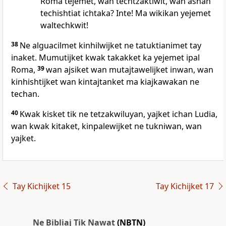
Roma tejemet, wan techtzaktiwit, wan ashan
techishtiat ichtaka? Inte! Ma wikikan yejemet
waltechkwit!
38
Ne alguacilmet kinhilwijket ne tatuktianimet tay
inaket. Mumutijket kwak takakket ka yejemet ipal
Roma,
39
wan ajsiket wan mutajtawelijket inwan, wan
kinhishtijket wan kintajtanket ma kiajkawakan ne
techan.
40
Kwak kisket tik ne tetzakwiluyan, yajket ichan Ludia,
wan kwak kitaket, kinpalewijket ne tukniwan, wan
yajket.
Tay Kichijket 15
Tay Kichijket 17
Ne Bibliaj Tik Nawat
(NBTN)