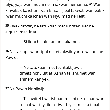
ulyuj yaja wan muchi ne imiakwan nemanha.
34
Wan
kinwikak ka ichan, wan kintalilij pal takwat, wan pakik
iwan muchi ka ichan wan kiyulmati ne Teut.
35
Kwak tatwik, ne tatuktianimet kintitanijket ne
alguacilmet. Inat:
—Shikinchulultikan uni takamet.
36
Ne taishpelwiani ipal ne tetzakwiluyan kilwij uni ne
Pawlo:
—Ne tatuktianimet techtuktijtiwit
timetzinchulultiat. Ashan tel shumet wan
shinemikan yek.
37
Ne Pawlo kinhilwij:
—Techwitektiwit ishpan muchi ne techan wan
te inatiwit tay tikchijtiwit teyek, melka tiipal