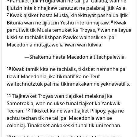
Panuket ijtik Prugia wan ne tal ipal Galatia, wan ne
Ijiutzin inte kinhajkaw tanutzat ne palabraj ijtik Asia.
7
Kwak ajsiket hasta Musia, kinekituyat pashalua ijtik
Bitunia wan ne Iijiutzin Yeshu inte kinhajkaw.
8
Kwak
panutiwit tik Musia temuket ka Troyas,
9
wan ne tayua
kiski se tachialis iishpan Pawlo: walnesik se ipal
Macedonia mutajtawelia iwan wan kilwia:
—Shaltemu hasta Macedonia titechpalewia.
10
Kwak tamik kita ne tachialis, tikisket nemanha pal
tiawit Macedonia, ika tikmatit ka ne Teut
waltechnutztuk pal ma tikinmakakan ne yeknawatilis.
11
Tiajkewket Troyas wan tiajsiket melaknaj ka
Samotrakia, wan ne ukse tunal tiajket ka Yankwik
Techan.
12
Tikisket ka né wan tiajket Pilipoy, yaja ne
achtu techan tik ne tal ipal Macedonia wan se
coloniaj. Tinakaket ankakeski tunal tik uni techan.
13