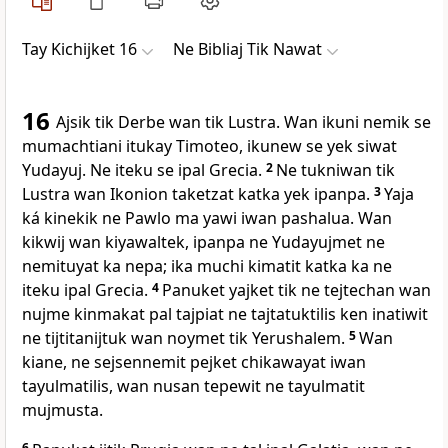
Tay Kichijket 16
Ne Bibliaj Tik Nawat
16
Ajsik tik Derbe wan tik Lustra. Wan ikuni nemik se
mumachtiani itukay Timoteo, ikunew se yek siwat
Yudayuj. Ne iteku se ipal Grecia.
2
Ne tukniwan tik
Lustra wan Ikonion taketzat katka yek ipanpa.
3
Yaja
ká kinekik ne Pawlo ma yawi iwan pashalua. Wan
kikwij wan kiyawaltek, ipanpa ne Yudayujmet ne
nemituyat ka nepa; ika muchi kimatit katka ka ne
iteku ipal Grecia.
4
Panuket yajket tik ne tejtechan wan
nujme kinmakat pal tajpiat ne tajtatuktilis ken inatiwit
ne tijtitanijtuk wan noymet tik Yerushalem.
5
Wan
kiane, ne sejsennemit pejket chikawayat iwan
tayulmatilis, wan nusan tepewit ne tayulmatit
mujmusta.
6