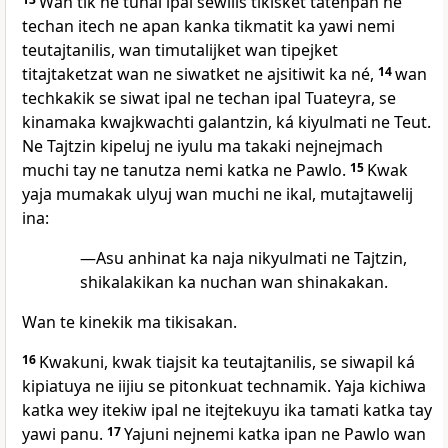
Wan tik ne tunal ipal sewilis tikisket tatenpan ne
techan itech ne apan kanka tikmatit ka yawi nemi
teutajtanilis, wan timutalijket wan tipejket
titajtaketzat wan ne siwatket ne ajsitiwit ka né,
14
wan
techkakik se siwat ipal ne techan ipal Tuateyra, se
kinamaka kwajkwachti galantzin, ká kiyulmati ne Teut.
Ne Tajtzin kipeluj ne iyulu ma takaki nejnejmach
muchi tay ne tanutza nemi katka ne Pawlo.
15
Kwak
yaja mumakak ulyuj wan muchi ne ikal, mutajtawelij
ina:
—Asu anhinat ka naja nikyulmati ne Tajtzin,
shikalakikan ka nuchan wan shinakakan.
Wan te kinekik ma tikisakan.
16
Kwakuni, kwak tiajsit ka teutajtanilis, se siwapil ká
kipiatuya ne iijiu se pitonkuat technamik. Yaja kichiwa
katka wey itekiw ipal ne itejtekuyu ika tamati katka tay
yawi panu.
17
Yajuni nejnemi katka ipan ne Pawlo wan