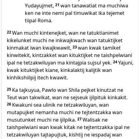
Yudayujmet,
21
wan tanawatiat ma muchiwa
ken ne inte nemi pal timuwikat ika tejemet
tiipal Roma.
22
Wan muchi kintenejket, wan ne tatuktianimet
kikelunket muchi ne inkwajkwach wan tatuktijket
kinmakat iwan kwajkwawit,
23
wan kwak tamiket
kinwitekit, kintzakket wan kituktijket ne taishpelwiani
ipal ne tetzakwiluyan ma kintajpia sujsul yek.
24
Yajuni,
kwak kituktijket kiane, kinkalaktij kalijtik wan
kinhikshiilpij itech kwawit.
25
Ka tajkuyua, Pawlo wan Shila pejket kinutzat ne
Teut wan takwikat, wan ne sejseuk ijilpituk kinkakit.
26
Kwakuni sea ulinik ne tetzakwiluyan, wan
mutapujket nemanha muchi ne tejtentzakka wan
musutunket muchi ne ijilpika.
27
Walisak ne
taishpelwiani wan kwak kitak ne tejtentzakka ipal ne
tetzakwiluyan tajtapujtuk, kishtij ne iespadaj wan