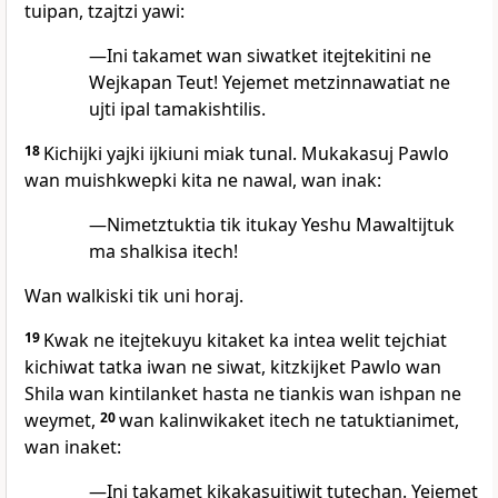
tuipan, tzajtzi yawi:
—Ini takamet wan siwatket itejtekitini ne
Wejkapan Teut! Yejemet metzinnawatiat ne
ujti ipal tamakishtilis.
18
Kichijki yajki ijkiuni miak tunal. Mukakasuj Pawlo
wan muishkwepki kita ne nawal, wan inak:
—Nimetztuktia tik itukay Yeshu Mawaltijtuk
ma shalkisa itech!
Wan walkiski tik uni horaj.
19
Kwak ne itejtekuyu kitaket ka intea welit tejchiat
kichiwat tatka iwan ne siwat, kitzkijket Pawlo wan
Shila wan kintilanket hasta ne tiankis wan ishpan ne
weymet,
20
wan kalinwikaket itech ne tatuktianimet,
wan inaket:
—Ini takamet kikakasujtiwit tutechan. Yejemet