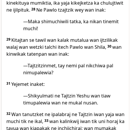
kinekituya mumiktia, ika yaja kikejketza ka chulujtiwit
ne ijilpituk.
28
Ne Pawlo tzajtzik wey wan inak:
—Maka shimuchiwili tatka, ka nikan tinemit
muchi!
29
Kitajtan se tawil wan kalak mutalua wan ijtzilikak
walaj wan wetzki talchi itech Pawlo wan Shila,
30
wan
kinwikak tatenpan wan inak:
—Tajtzitzinmet, tay nemi pal nikchiwa pal
nimupalewia?
31
Yejemet inaket:
—Shikyulmati ne Tajtzin Yeshu wan tiaw
timupalewia wan ne mukal nusan.
32
Wan tanutzket ne ipalabraj ne Tajtzin iwan yaja wan
muchi tik ne ikal,
33
wan kalinkwij iwan tik uni horaj ka
tayua wan kiapakak ne inchijchiraj; wan mumakak