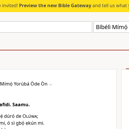
 invited!
Preview the new Bible Gateway
and tell us what 
Bíbélì Mímọ
ì Mímọ́ Yorùbá Òde Òn
Dafidi. Saamu.
̀lẹ́ dúró de
Olúwa
;
 mi, ó sì gbọ́ ẹkún mi.