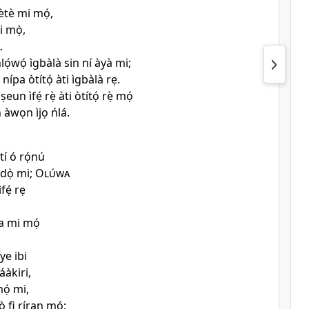
ètè mi mọ́,
i mọ̀,
.
lọ́wọ́ ìgbàlà sin ní àyà mi;
̀ nípa òtítọ́ àti ìgbàlà rẹ.
eun ìfẹ́ rẹ̀ àti òtítọ́ rẹ̀ mọ́
 àwọn ìjọ ńlá.
tí ó rọ́nú
́dọ̀ mi;
Olúwa
ìfẹ́ rẹ
a mi mọ́
ye ibi
áàkiri,
mọ́ mi,
kò fi ríran mọ́;