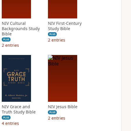
NIV Cultural
NIV First-Century
Backgrounds Study
Study Bible
Bible
PLUS
2
entries
PLUS
2
entries
NIV Grace and
NIV Jesus Bible
Truth Study Bible
PLUS
2
entries
PLUS
4
entries