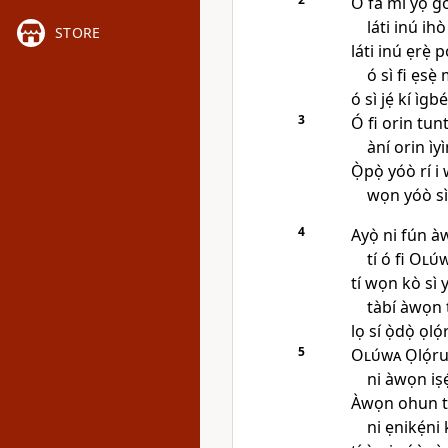
Ó fà mí yọ g
láti inú ih
STORE
láti inú ẹrẹ̀ pọ
ó sì fi ẹsẹ̀
ó sì jẹ́ kí ìg
3
Ó fi orin tunt
àní orin ìy
Ọ̀pọ̀ yóò rí i
wọn yóò sì
4
Ayọ̀ ni fún 
tí ó fi
Olú
tí wọn kò sì 
tàbí àwọn 
lọ sí ọ̀dọ̀ ọl
5
Olúwa
Ọlọ́ru
ni àwọn iṣẹ́
Àwọn ohun tí 
ni ẹnikẹ́ni