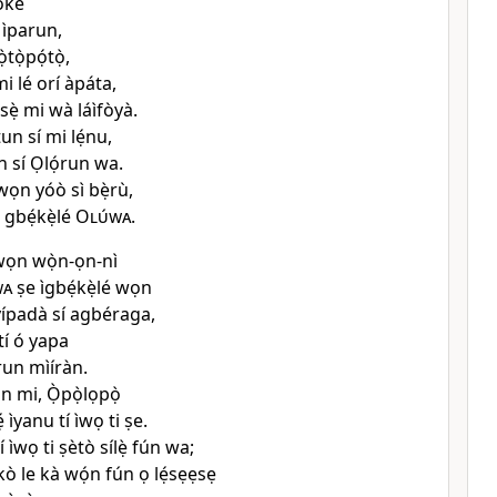
òkè
ò ìparun,
̀tọ̀pọ́tọ̀,
 mi lé orí àpáta,
bésẹ̀ mi wà láìfòyà.
un sí mi lẹ́nu,
ìn sí Ọlọ́run wa.
 wọn yóò sì bẹ̀rù,
 gbẹ́kẹ̀lé
Olúwa
.
àwọn wọ̀n-ọn-nì
wa
ṣe ìgbẹ́kẹ̀lé wọn
yípadà sí agbéraga,
tí ó yapa
ọ́run mìíràn.
n mi, Ọ̀pọ̀lọpọ̀
 ìyanu tí ìwọ ti ṣe.
ìwọ ti ṣètò sílẹ̀ fún wa;
 kò le kà wọ́n fún ọ lẹ́sẹẹsẹ