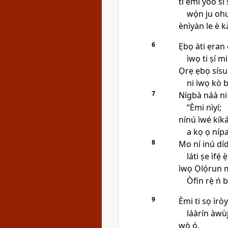
tí èmi yóò sì 
wọ́n ju ohu
ènìyàn le è kà
6
Ẹbọ àti ẹran 
ìwọ ti ṣí mi 
Ọrẹ ẹbọ sísun
ni ìwọ kò 
7
Nígbà náà ni
“Èmi nìyí;
nínú ìwé kíká
a kọ ọ nípa
8
Mo ní inú dí
láti ṣe ìfẹ́ ẹ
ìwọ Ọlọ́run m
Òfin rẹ̀ ń 
9
Èmi ti sọ ìròy
láàrín àwùj
wò ó,