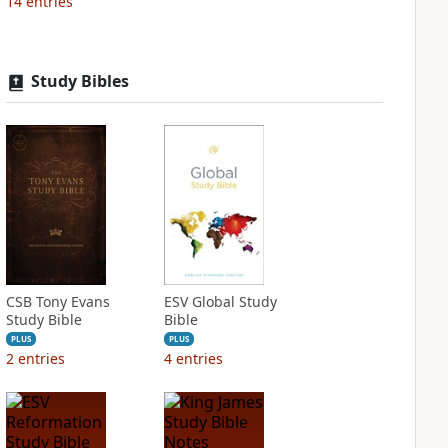
14
entries
Study Bibles
CSB Tony Evans
ESV Global Study
Study Bible
Bible
PLUS
PLUS
2
entries
4
entries