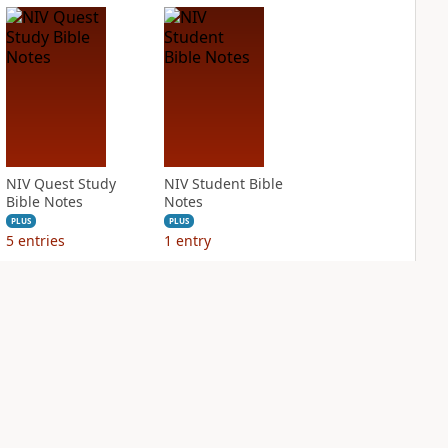
NIV Quest Study
NIV Student Bible
Bible Notes
Notes
PLUS
PLUS
5
entries
1
entry