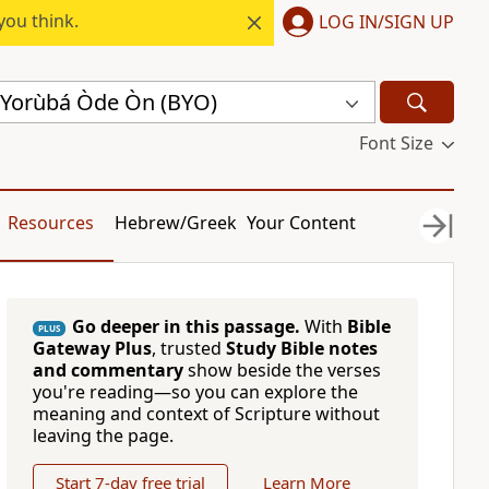
you think.
LOG IN/SIGN UP
́ Yorùbá Òde Òn (BYO)
Font Size
Resources
Hebrew/Greek
Your Content
Go deeper in this passage.
With
Bible
PLUS
Gateway Plus
, trusted
Study Bible notes
and commentary
show beside the verses
you're reading—so you can explore the
meaning and context of Scripture without
leaving the page.
Start 7-day free trial
Learn More