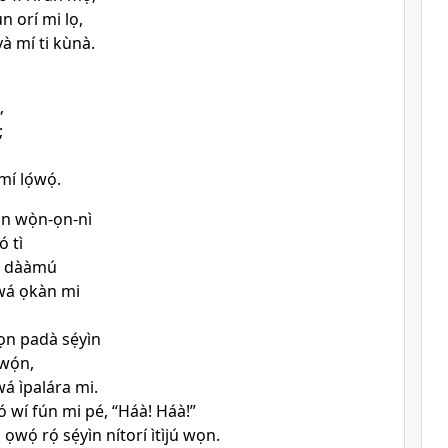
un orí mi lọ,
yà mí ti kùnà.
,
;
mí lọ́wọ́.
 wọ̀n-ọn-nì
ó tì
sì dààmú
wá ọkàn mi
wọn padà sẹ́yìn
 wọ́n,
wá ìpalára mi.
í ó wí fún mi pé, “Háà! Háà!”
i ọwọ́ rọ́ sẹ́yìn nítorí ìtìjú wọn.