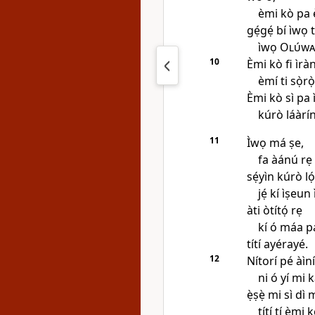
èmi kò pa 
gẹ́gẹ́ bí ìwọ t
ìwọ
Olúwa
10
Èmi kò fi ìràn
èmí ti sọ̀rọ
Èmi kò sì pa ìṣ
kúrò láàrín
11
Ìwọ má ṣe,
fa àánú rẹ 
sẹ́yìn kúrò lọ
jẹ́ kí ìṣeun 
àti òtítọ́ rẹ
kí ó máa p
títí ayérayé.
12
Nítorí pé àìní
ni ó yí mi k
ẹ̀ṣẹ̀ mi sì dì 
títí tí èmi 