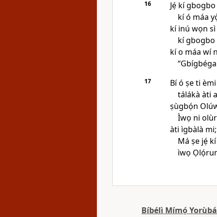
16
Jẹ́ kí gbogbo
kí ó máa yọ
kí inú wọn sì
kí gbogbo à
kí o máa wí 
“Gbígbéga
17
Bí ó ṣe ti èmi
tálákà àti a
ṣùgbọ́n Olúwa
Ìwọ ni olùr
àti ìgbàlà mi;
Má ṣe jẹ́ kí
ìwọ Ọlọ́ru
Bíbélì Mímọ́ Yorùb