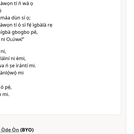
 àwọn tí ń wá ọ
̀
 máa dùn sí ọ;
wọn tí ó sì fẹ́ ìgbàlà rẹ
nígbà gbogbo pé,
 ni
Olúwa
!”
 ni,
láìní ni èmi,
 ń ṣe ìrántí mi.
ànlọ́wọ́ mi
 ó pẹ́,
n mi.
á Òde Òn
(BYO)