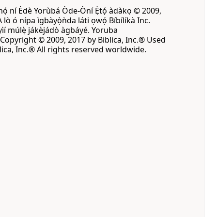
mọ́ ní Èdè Yorùbá Òde-Òní Ẹ̀tọ́ àdàkọ © 2009,
A lò ó nípa ìgbàyọ̀ǹda láti ọwọ́ Bíbílíkà Inc.
 yìí múlẹ̀ jákèjádò àgbáyé. Yoruba
opyright © 2009, 2017 by Biblica, Inc.® Used
ica, Inc.® All rights reserved worldwide.