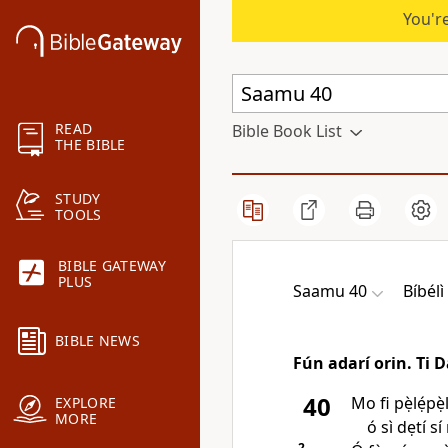
You're
READ
Bible Book List
THE BIBLE
STUDY
TOOLS
BIBLE GATEWAY
PLUS
Saamu 40
Bíbél
BIBLE NEWS
Fún adarí orin. Ti 
40
Mo fi pẹ̀lẹ́pẹ
EXPLORE
MORE
ó sì dẹtí sí
2