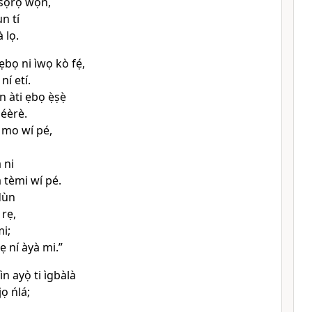
sọ̀rọ̀ wọn,
n tí
 lọ.
ẹbọ ni ìwọ kò fẹ́,
ní etí.
 àti ẹbọ ẹ̀ṣẹ̀
béèrè.
 mo wí pé,
 ni
 tèmi wí pé.
dùn
̀ rẹ,
i;
bẹ ní àyà mi.”
ìn ayọ̀ ti ìgbàlà
ọ ńlá;