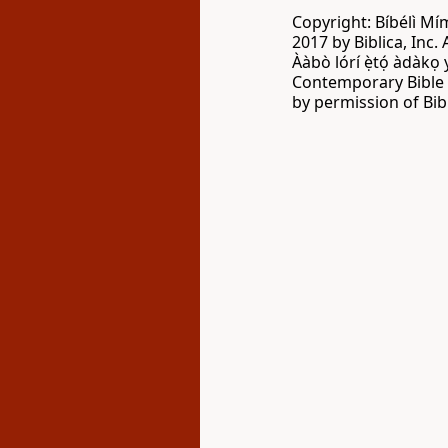
Copyright: Bíbélì Mí
2017 by Biblica, Inc. 
Ààbò lórí ẹ̀tọ́ àdàkọ
Contemporary Bible C
by permission of Bibl