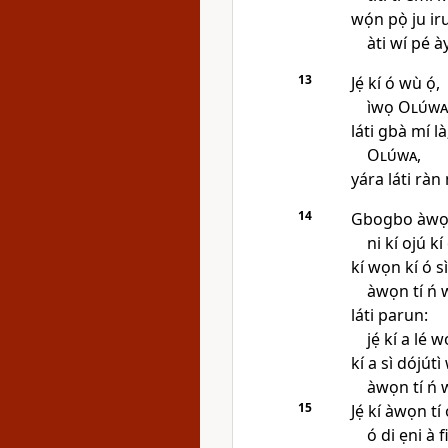
wọ́n pọ̀ ju ir
àti wí pé à
13
Jẹ́ kí ó wù ọ́,
ìwọ
Olúwa
láti gbà mí là
Olúwa
,
yára láti ràn 
14
Gbogbo àwọn
ni kí ojú kí 
kí wọn kí ó 
àwọn tí ń 
láti parun:
jẹ́ kí a lé 
kí a sì dójútì
àwọn tí ń 
15
Jẹ́ kí àwọn t
ó di ẹni à f