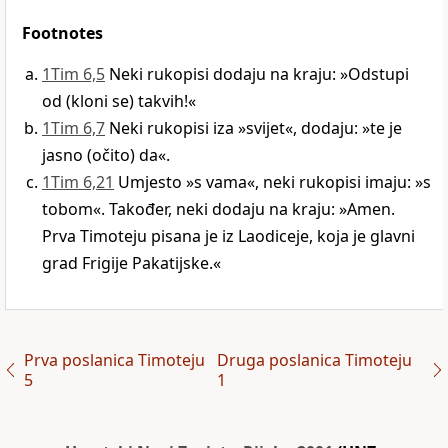
Footnotes
1Tim 6,5
Neki rukopisi dodaju na kraju: »Odstupi
od (kloni se) takvih!«
1Tim 6,7
Neki rukopisi iza »svijet«, dodaju: »te je
jasno (očito) da«.
1Tim 6,21
Umjesto »s vama«, neki rukopisi imaju: »s
tobom«. Također, neki dodaju na kraju: »Amen.
Prva Timoteju pisana je iz Laodiceje, koja je glavni
grad Frigije Pakatijske.«
Prva poslanica Timoteju
Druga poslanica Timoteju
5
1