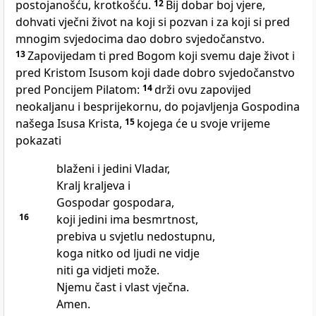
postojanošću, krotkošću.
12
Bij dobar boj vjere,
dohvati vječni život na koji si pozvan i za koji si pred
mnogim svjedocima dao dobro svjedočanstvo.
13
Zapovijedam ti pred Bogom koji svemu daje život i
pred Kristom Isusom koji dade dobro svjedočanstvo
pred Poncijem Pilatom:
14
drži ovu zapovijed
neokaljanu i besprijekornu, do pojavljenja Gospodina
našega Isusa Krista,
15
kojega će u svoje vrijeme
pokazati
blaženi i jedini Vladar,
Kralj kraljeva i
Gospodar gospodara,
16
koji jedini ima besmrtnost,
prebiva u svjetlu nedostupnu,
koga nitko od ljudi ne vidje
niti ga vidjeti može.
Njemu čast i vlast vječna.
Amen.