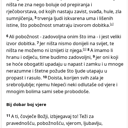
ništa ne zna nego boluje od prepiranja i
rječoborstava, od kojih nastaju zavist, svađa, hule, zla
sumnjičenja,
5
trvenja ljudi iskvarena uma i lišenih
istine, što pobožnost smatraju izvorom dobitka.
[
a
]
6
Ali pobožnost - zadovoljna onim što ima - i jest veliki
izvor dobitka.
7
Jer ništa nismo donijeli na svijet, te
ništa ne možemo ni iznijeti iz njega.
[
b
]
8
A imamo li
hranu i odjeću, time budimo zadovoljni,
9
jer oni koji
se hoće obogatiti upadaju u napast i zamku i u mnoge
nerazumne i štetne požude što ljude utapaju u
propast i rasulo.
10
Doista, korijen svih zala je
srebroljublje; njemu hlepeći neki odlutaše od vjere i
mnogim bolima sami sebe probodoše.
Bij dobar boj vjere
11
A ti, čovječe Božji, izbjegavaj to! Teži za
pravednošću, pobožnošću, vjerom, ljubavlju,