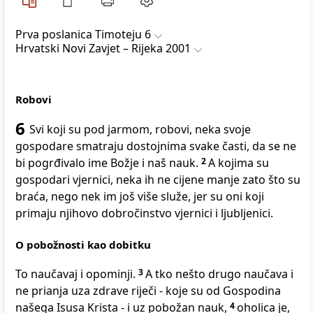
Prva poslanica Timoteju 6
Hrvatski Novi Zavjet – Rijeka 2001
Robovi
6
Svi koji su pod jarmom, robovi, neka svoje
gospodare smatraju dostojnima svake časti, da se ne
bi pogrđivalo ime Božje i naš nauk.
2
A kojima su
gospodari vjernici, neka ih ne cijene manje zato što su
braća, nego nek im još više služe, jer su oni koji
primaju njihovo dobročinstvo vjernici i ljubljenici.
O pobožnosti kao dobitku
To naučavaj i opominji.
3
A tko nešto drugo naučava i
ne prianja uza zdrave riječi - koje su od Gospodina
našega Isusa Krista - i uz pobožan nauk,
4
oholica je,