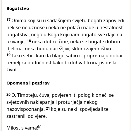
Bogatstvo
17
Onima koji su u sadašnjem svijetu bogati zapovjedi
nek se ne uznose i neka ne polažu nade u nestalnost
bogatstva, nego u Boga koji nam bogato sve daje na
uživanje;
18
neka dobro čine, neka se bogate dobrim
djelima, neka budu darežljivi, skloni zajedništvu.
19
Tako sebi - kao da blago sabiru - pripremaju dobar
temelj za budućnost kako bi dohvatili onaj istinski
život.
Opomena i pozdrav
20
O, Timoteju, čuvaj povjereni ti polog kloneći se
svjetovnih naklapanja i proturječja nekog
nazovispoznanja,
21
koje su neki ispovijedali te
zastranili od vjere.
Milost s vama!
[
c
]