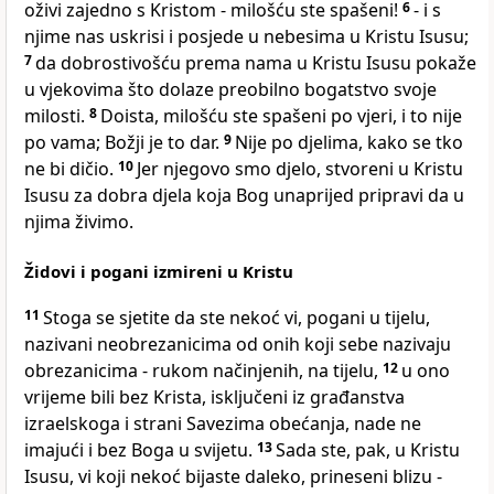
oživi zajedno s Kristom - milošću ste spašeni!
6
- i s
njime nas uskrisi i posjede u nebesima u Kristu Isusu;
7
da dobrostivošću prema nama u Kristu Isusu pokaže
u vjekovima što dolaze preobilno bogatstvo svoje
milosti.
8
Doista, milošću ste spašeni po vjeri, i to nije
po vama; Božji je to dar.
9
Nije po djelima, kako se tko
ne bi dičio.
10
Jer njegovo smo djelo, stvoreni u Kristu
Isusu za dobra djela koja Bog unaprijed pripravi da u
njima živimo.
Židovi i pogani izmireni u Kristu
11
Stoga se sjetite da ste nekoć vi, pogani u tijelu,
nazivani neobrezanicima od onih koji sebe nazivaju
obrezanicima - rukom načinjenih, na tijelu,
12
u ono
vrijeme bili bez Krista, isključeni iz građanstva
izraelskoga i strani Savezima obećanja, nade ne
imajući i bez Boga u svijetu.
13
Sada ste, pak, u Kristu
Isusu, vi koji nekoć bijaste daleko, prineseni blizu -