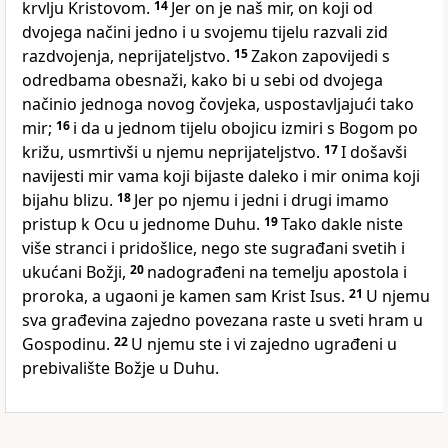
krvlju Kristovom.
14
Jer on je naš mir, on koji od
dvojega načini jedno i u svojemu tijelu razvali zid
razdvojenja, neprijateljstvo.
15
Zakon zapovijedi s
odredbama obesnaži, kako bi u sebi od dvojega
načinio jednoga novog čovjeka, uspostavljajući tako
mir;
16
i da u jednom tijelu obojicu izmiri s Bogom po
križu, usmrtivši u njemu neprijateljstvo.
17
I došavši
navijesti mir vama koji bijaste daleko i mir onima koji
bijahu blizu.
18
Jer po njemu i jedni i drugi imamo
pristup k Ocu u jednome Duhu.
19
Tako dakle niste
više stranci i pridošlice, nego ste sugrađani svetih i
ukućani Božji,
20
nadograđeni na temelju apostola i
proroka, a ugaoni je kamen sam Krist Isus.
21
U njemu
sva građevina zajedno povezana raste u sveti hram u
Gospodinu.
22
U njemu ste i vi zajedno ugrađeni u
prebivalište Božje u Duhu.