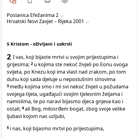
Poslanica Efežanima 2
Hrvatski Novi Zavjet – Rijeka 2001
S Kristom - oživljeni i uskrsli
2
I vas, koji bijaste mrtvi u svojim prijestupima i
grijesima;
2
u kojima ste nekoć živjeli po Eonu ovoga
svijeta, po Knezu koji ima vlast nad zrakom, po tom
duhu koji sada djeluje u neposlušnim sinovima
3
među kojima smo i mi svi nekoć živjeli u požudama
svojega tijela, ugađajući svojim tjelesnim željama i
namislima, te po naravi bijasmo djeca gnjeva kao i
ostali;
4
ali Bog, milosrđem bogat, zbog svoje velike
ljubavi kojom nas uzljubi,
5
i nas, koji bijasmo mrtvi po prijestupima,