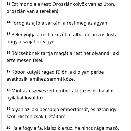
13
Ezt mondja a rest: Oroszlánkölyök van az úton,
oroszlán van a tereken!
14
Forog az ajtó a sarkán, a rest meg az ágyán.
15
Belenyújtja a rest a kezét a tálba, de arra is lusta,
hogy a szájához vigye.
16
Bölcsebbnek tartja magát a rest hét olyannál, aki
értelmesen felel.
17
Kóbor kutyát ragad fülön, aki olyan perbe
avatkozik, amihez semmi köze.
18
Mint az eszeveszett ember, aki tüzes és halálos
nyilakat lövöldöz,
19
olyan az, aki becsapja embertársát, és aztán így
szól: Hiszen csak tréfáltam!
20
Ha elfogy a fa, kialszik a tűz, ha nincs rágalmazó,