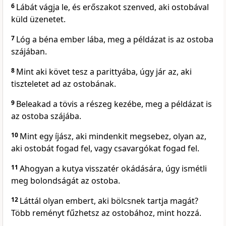
6
Lábát vágja le, és erőszakot szenved, aki ostobával
küld üzenetet.
7
Lóg a béna ember lába, meg a példázat is az ostoba
szájában.
8
Mint aki követ tesz a parittyába, úgy jár az, aki
tiszteletet ad az ostobának.
9
Beleakad a tövis a részeg kezébe, meg a példázat is
az ostoba szájába.
10
Mint egy íjász, aki mindenkit megsebez, olyan az,
aki ostobát fogad fel, vagy csavargókat fogad fel.
11
Ahogyan a kutya visszatér okádására, úgy ismétli
meg bolondságát az ostoba.
12
Láttál olyan embert, aki bölcsnek tartja magát?
Több reményt fűzhetsz az ostobához, mint hozzá.