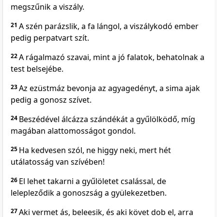
megszűnik a viszály.
21
A szén parázslik, a fa lángol, a viszálykodó ember
pedig perpatvart szít.
22
A rágalmazó szavai, mint a jó falatok, behatolnak a
test belsejébe.
23
Az ezüstmáz bevonja az agyagedényt, a sima ajak
pedig a gonosz szívet.
24
Beszédével álcázza szándékát a gyűlölködő, míg
magában alattomosságot gondol.
25
Ha kedvesen szól, ne higgy neki, mert hét
utálatosság van szívében!
26
El lehet takarni a gyűlöletet csalással, de
lelepleződik a gonoszság a gyülekezetben.
27
Aki vermet ás, beleesik, és aki követ dob el, arra