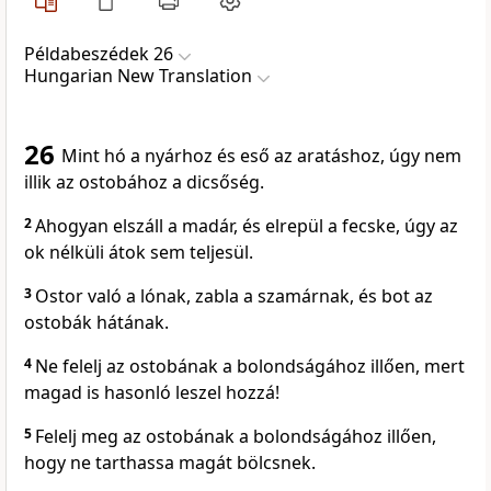
Példabeszédek 26
Hungarian New Translation
26
Mint hó a nyárhoz és eső az aratáshoz, úgy nem
illik az ostobához a dicsőség.
2
Ahogyan elszáll a madár, és elrepül a fecske, úgy az
ok nélküli átok sem teljesül.
3
Ostor való a lónak, zabla a szamárnak, és bot az
ostobák hátának.
4
Ne felelj az ostobának a bolondságához illően, mert
magad is hasonló leszel hozzá!
5
Felelj meg az ostobának a bolondságához illően,
hogy ne tarthassa magát bölcsnek.