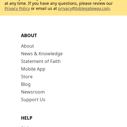
at any time. If you have any questions, please review our
Privacy Policy
or email us at
privacy@biblegateway.com
.
ABOUT
About
News & Knowledge
Statement of Faith
Mobile App
Store
Blog
Newsroom
Support Us
HELP