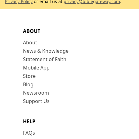
Privacy Policy
or email us at
privacy@biblegateway.com
.
ABOUT
About
News & Knowledge
Statement of Faith
Mobile App
Store
Blog
Newsroom
Support Us
HELP
FAQs