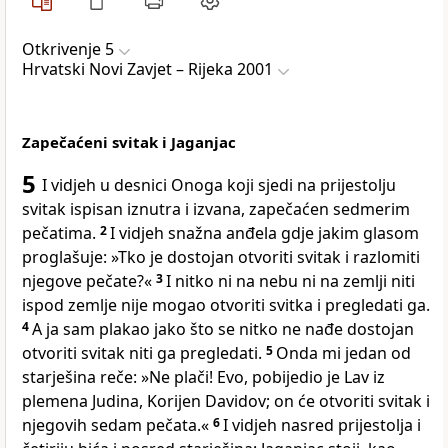
Otkrivenje 5
Hrvatski Novi Zavjet – Rijeka 2001
Zapečaćeni svitak i Jaganjac
5
I vidjeh u desnici Onoga koji sjedi na prijestolju
svitak ispisan iznutra i izvana, zapečaćen sedmerim
pečatima.
2
I vidjeh snažna anđela gdje jakim glasom
proglašuje: »Tko je dostojan otvoriti svitak i razlomiti
njegove pečate?«
3
I nitko ni na nebu ni na zemlji niti
ispod zemlje nije mogao otvoriti svitka i pregledati ga.
4
A ja sam plakao jako što se nitko ne nađe dostojan
otvoriti svitak niti ga pregledati.
5
Onda mi jedan od
starješina reče: »Ne plači! Evo, pobijedio je Lav iz
plemena Judina, Korijen Davidov; on će otvoriti svitak i
njegovih sedam pečata.«
6
I vidjeh nasred prijestolja i