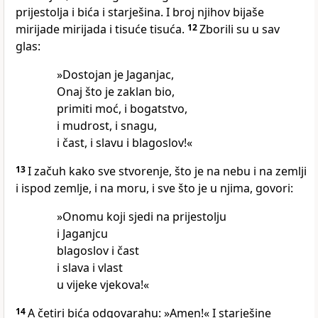
prijestolja i bića i starješina. I broj njihov bijaše
mirijade mirijada i tisuće tisuća.
12
Zborili su u sav
glas:
»Dostojan je Jaganjac,
Onaj što je zaklan bio,
primiti moć, i bogatstvo,
i mudrost, i snagu,
i čast, i slavu i blagoslov!«
13
I začuh kako sve stvorenje, što je na nebu i na zemlji
i ispod zemlje, i na moru, i sve što je u njima, govori:
»Onomu koji sjedi na prijestolju
i Jaganjcu
blagoslov i čast
i slava i vlast
u vijeke vjekova!«
14
A četiri bića odgovarahu: »Amen!« I starješine