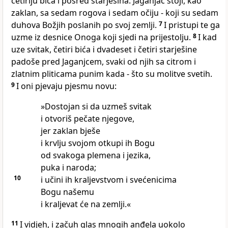
četiriju bića i posred starješina: Jaganjac stoji, kao
zaklan, sa sedam rogova i sedam očiju - koji su sedam
duhova Božjih poslanih po svoj zemlji.
7
I pristupi te ga
uzme iz desnice Onoga koji sjedi na prijestolju.
8
I kad
uze svitak, četiri bića i dvadeset i četiri starješine
padoše pred Jaganjcem, svaki od njih sa citrom i
zlatnim pliticama punim kada - što su molitve svetih.
9
I oni pjevaju pjesmu novu:
»Dostojan si da uzmeš svitak
i otvoriš pečate njegove,
jer zaklan bješe
i krvlju svojom otkupi ih Bogu
od svakoga plemena i jezika,
puka i naroda;
10
i učini ih kraljevstvom i svećenicima
Bogu našemu
i kraljevat će na zemlji.«
11
I vidjeh, i začuh glas mnogih anđela uokolo