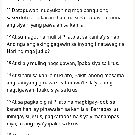
11
Datapuwa't inudyukan ng mga pangulong
saserdote ang karamihan, na si Barrabas na muna
ang siya niyang pawalan sa kanila.
12
At sumagot na muli si Pilato at sa kanila'y sinabi,
Ano nga ang aking gagawin sa inyong tinatawag na
Hari ng mga Judio?
13
At sila'y muling nagsigawan, Ipako siya sa krus.
14
At sinabi sa kanila ni Pilato, Bakit, anong masama
ang kaniyang ginawa? Datapuwa't sila'y lalong
nagsigawan, Ipako siya sa krus.
15
At sa pagkaibig ni Pilato na magbigay-loob sa
karamihan, ay pinawalan sa kanila si Barrabas, at
ibinigay si Jesus, pagkatapos na siya'y mahampas
niya, upang siya'y ipako sa krus.
16