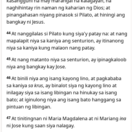
kasangguni na may marangal na kalagayan, na
naghihintay rin naman ng kaharian ng Dios; at
pinangahasan niyang pinasok si Pilato, at hiningi ang
bangkay ni Jesus.
44
At nanggilalas si Pilato kung siya'y patay na: at nang
mapalapit niya sa kaniya ang
senturion, ay itinanong
niya sa kaniya kung malaon nang patay.
45
At nang matanto niya sa senturion, ay ipinagkaloob
niya ang bangkay kay Jose.
46
At binili niya ang isang kayong lino, at pagkababa
sa kaniya
sa krus
, ay binalot siya ng kayong lino at
inilagay siya sa isang libingan na hinukay sa isang
bato; at iginulong niya ang isang bato hanggang sa
pintuan ng libingan.
47
At
tinitingnan ni Maria Magdalena at ni Mariang
ina
ni Jose kung saan siya nalagay.