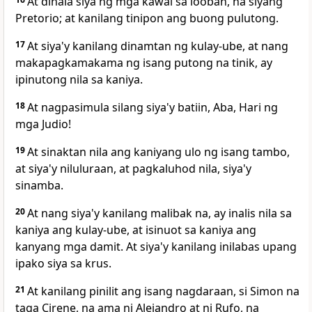
At dinala
siya ng mga kawal sa
looban, na siyang
Pretorio; at kanilang tinipon ang buong pulutong.
17
At siya'y kanilang dinamtan ng kulay-ube, at nang
makapagkamakama ng isang putong na tinik, ay
ipinutong nila sa kaniya.
18
At nagpasimula silang siya'y batiin, Aba, Hari ng
mga Judio!
19
At sinaktan nila ang kaniyang ulo ng isang tambo,
at siya'y niluluraan, at pagkaluhod nila, siya'y
sinamba.
20
At nang siya'y kanilang malibak na, ay inalis nila sa
kaniya ang kulay-ube, at isinuot sa kaniya ang
kanyang mga damit. At siya'y kanilang inilabas upang
ipako siya sa krus.
21
At kanilang pinilit ang isang nagdaraan, si Simon na
taga Cirene, na ama ni Alejandro at ni Rufo, na