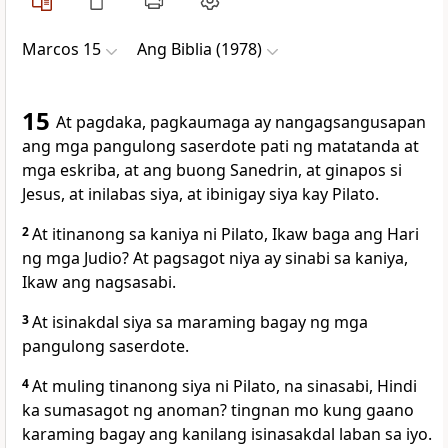
Marcos 15
Ang Biblia (1978)
15
At pagdaka,
pagkaumaga ay nangagsangusapan
ang mga pangulong saserdote pati ng matatanda at
mga eskriba, at ang buong Sanedrin, at
ginapos si
Jesus, at inilabas siya, at ibinigay siya kay Pilato.
2
At itinanong sa kaniya ni Pilato,
Ikaw baga ang Hari
ng mga Judio? At pagsagot niya ay sinabi sa kaniya,
Ikaw ang nagsasabi.
3
At isinakdal siya sa maraming bagay ng mga
pangulong saserdote.
4
At muling tinanong siya ni Pilato, na sinasabi, Hindi
ka sumasagot ng anoman? tingnan mo kung gaano
karaming bagay ang kanilang isinasakdal laban sa iyo.