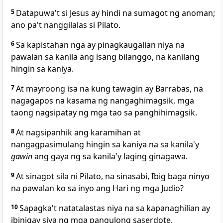
5
Datapuwa't si Jesus ay hindi na sumagot ng anoman;
ano pa't nanggilalas si Pilato.
6
Sa kapistahan nga ay pinagkaugalian niya na
pawalan sa kanila ang isang bilanggo, na kanilang
hingin sa kaniya.
7
At mayroong isa na kung tawagin ay Barrabas, na
nagagapos na kasama ng nangaghimagsik, mga
taong nagsipatay ng mga tao sa panghihimagsik.
8
At nagsipanhik ang karamihan at
nangagpasimulang hingin sa kaniya na sa kanila'y
gawin
ang gaya ng sa kanila'y laging ginagawa.
9
At sinagot sila ni Pilato, na sinasabi, Ibig baga ninyo
na pawalan ko sa inyo ang Hari ng mga Judio?
10
Sapagka't natatalastas niya na sa kapanaghilian ay
ibinigay siya ng mga pangulong saserdote.