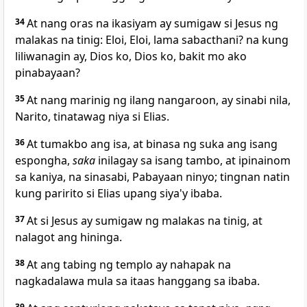
34
At nang oras na ikasiyam ay sumigaw si Jesus ng
malakas na tinig: Eloi, Eloi, lama sabacthani? na kung
liliwanagin ay,
Dios ko, Dios ko, bakit mo ako
pinabayaan?
35
At nang marinig ng ilang nangaroon, ay sinabi nila,
Narito, tinatawag niya si Elias.
36
At tumakbo ang isa, at binasa ng suka ang isang
espongha,
saka
inilagay sa isang tambo, at ipinainom
sa kaniya, na sinasabi, Pabayaan ninyo; tingnan natin
kung paririto si Elias upang siya'y ibaba.
37
At si Jesus ay sumigaw ng malakas na tinig, at
nalagot ang hininga.
38
At ang tabing ng templo ay nahapak na
nagkadalawa mula sa itaas hanggang sa ibaba.
39