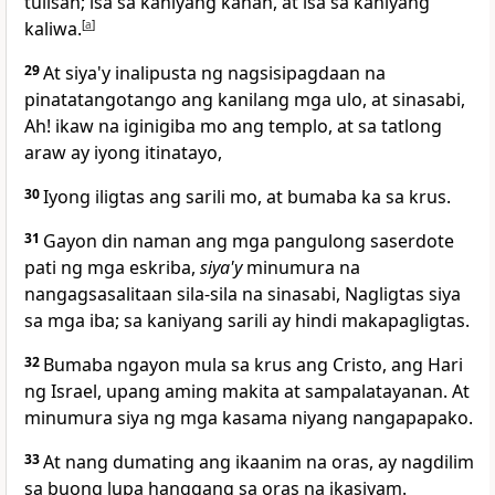
tulisan; isa sa kaniyang kanan, at isa sa kaniyang
kaliwa.
[
a
]
29
At siya'y inalipusta ng nagsisipagdaan na
pinatatangotango ang kanilang mga ulo, at sinasabi,
Ah! ikaw na iginigiba mo ang templo, at sa tatlong
araw ay iyong itinatayo,
30
Iyong iligtas ang sarili mo, at bumaba ka sa krus.
31
Gayon din naman ang mga pangulong saserdote
pati ng mga eskriba,
siya'y
minumura na
nangagsasalitaan sila-sila na sinasabi, Nagligtas siya
sa mga iba; sa kaniyang sarili ay hindi makapagligtas.
32
Bumaba ngayon mula sa krus ang Cristo, ang Hari
ng Israel, upang aming makita at sampalatayanan. At
minumura siya ng mga kasama niyang nangapapako.
33
At nang dumating ang ikaanim na oras, ay nagdilim
sa buong lupa hanggang sa oras na ikasiyam.