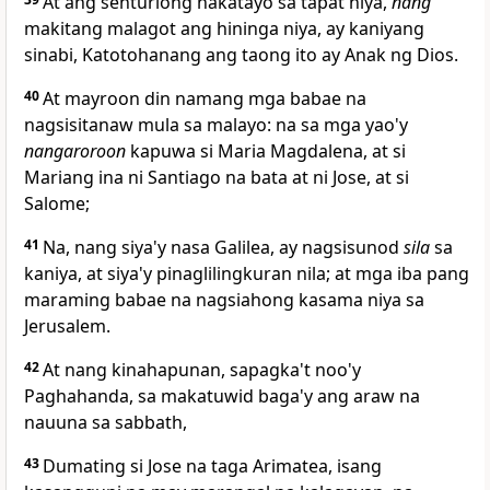
At
ang senturiong nakatayo sa tapat niya,
nang
makitang malagot ang hininga niya, ay kaniyang
sinabi, Katotohanang ang taong ito ay Anak ng Dios.
40
At mayroon din namang mga babae na
nagsisitanaw mula sa malayo: na sa mga yao'y
nangaroroon
kapuwa si Maria Magdalena, at si
Mariang ina ni Santiago na bata at ni Jose, at
si
Salome;
41
Na, nang siya'y nasa Galilea, ay nagsisunod
sila
sa
kaniya, at siya'y pinaglilingkuran nila; at mga iba pang
maraming babae na nagsiahong kasama niya sa
Jerusalem.
42
At
nang kinahapunan, sapagka't noo'y
Paghahanda, sa makatuwid baga'y ang araw na
nauuna sa sabbath,
43
Dumating si Jose na taga Arimatea, isang