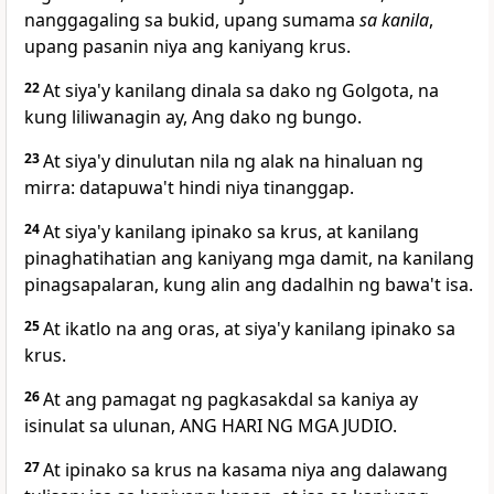
nanggagaling sa bukid, upang sumama
sa kanila
,
upang pasanin niya ang kaniyang krus.
22
At siya'y kanilang dinala
sa dako ng Golgota, na
kung liliwanagin ay, Ang dako ng bungo.
23
At siya'y dinulutan nila ng alak na hinaluan ng
mirra: datapuwa't hindi niya tinanggap.
24
At siya'y kanilang ipinako sa krus, at kanilang
pinaghatihatian ang kaniyang mga damit, na kanilang
pinagsapalaran, kung alin ang dadalhin ng bawa't isa.
25
At ikatlo na ang oras,
at siya'y kanilang ipinako sa
krus.
26
At ang pamagat ng pagkasakdal sa kaniya ay
isinulat sa ulunan, ANG HARI NG MGA JUDIO.
27
At ipinako sa krus na kasama niya ang dalawang