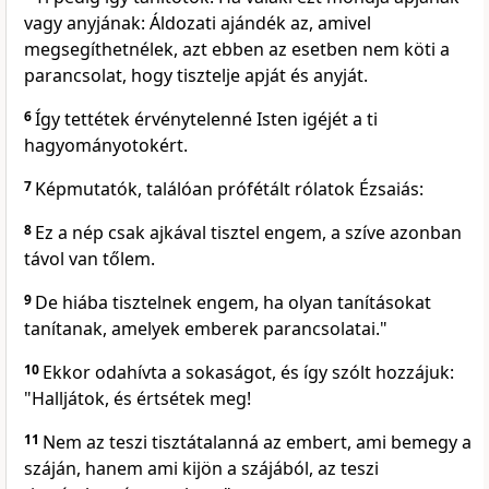
vagy anyjának: Áldozati ajándék az, amivel
megsegíthetnélek, azt ebben az esetben nem köti a
parancsolat, hogy tisztelje apját és anyját.
6
Így tettétek érvénytelenné Isten igéjét a ti
hagyományotokért.
7
Képmutatók, találóan prófétált rólatok Ézsaiás:
8
Ez a nép csak ajkával tisztel engem, a szíve azonban
távol van tőlem.
9
De hiába tisztelnek engem, ha olyan tanításokat
tanítanak, amelyek emberek parancsolatai."
10
Ekkor odahívta a sokaságot, és így szólt hozzájuk:
"Halljátok, és értsétek meg!
11
Nem az teszi tisztátalanná az embert, ami bemegy a
száján, hanem ami kijön a szájából, az teszi