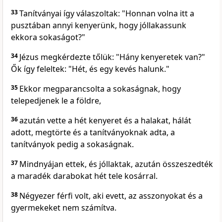
33
Tanítványai így válaszoltak: "Honnan volna itt a
pusztában annyi kenyerünk, hogy jóllakassunk
ekkora sokaságot?"
34
Jézus megkérdezte tőlük: "Hány kenyeretek van?"
Ők így feleltek: "Hét, és egy kevés halunk."
35
Ekkor megparancsolta a sokaságnak, hogy
telepedjenek le a földre,
36
azután vette a hét kenyeret és a halakat, hálát
adott, megtörte és a tanítványoknak adta, a
tanítványok pedig a sokaságnak.
37
Mindnyájan ettek, és jóllaktak, azután összeszedték
a maradék darabokat hét tele kosárral.
38
Négyezer férfi volt, aki evett, az asszonyokat és a
gyermekeket nem számítva.