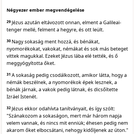
Négyezer ember megvendégelése
29
Jézus azután eltávozott onnan, elment a Galileai-
tenger mellé, felment a hegyre, és ott leült.
30
Nagy sokaság ment hozzá, és bénákat,
nyomorékokat, vakokat, némákat és sok más beteget
vittek magukkal. Ezeket Jézus lába elé tették, és ő
meggyógyította őket.
31
A sokaság pedig csodálkozott, amikor látta, hogy a
némák beszélnek, a nyomorékok épek lesznek, a
bénák járnak, a vakok pedig látnak, és dicsőítette
Izráel Istenét.
32
Jézus ekkor odahívta tanítványait, és így szólt:
"Szánakozom a sokaságon, mert már három napja
velem vannak, és nincs mit enniük; éhesen pedig nem
akarom őket elbocsátani, nehogy kidőljenek az úton."