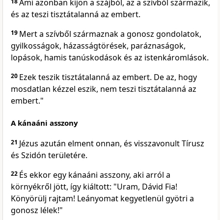
18
Ami azonban kijön a szájból, az a szívből származik,
és az teszi tisztátalanná az embert.
19
Mert a szívből származnak a gonosz gondolatok,
gyilkosságok, házasságtörések, paráznaságok,
lopások, hamis tanúskodások és az istenkáromlások.
20
Ezek teszik tisztátalanná az embert. De az, hogy
mosdatlan kézzel eszik, nem teszi tisztátalanná az
embert."
A kánaáni asszony
21
Jézus azután elment onnan, és visszavonult Tírusz
és Szidón területére.
22
És ekkor egy kánaáni asszony, aki arról a
környékről jött, így kiáltott: "Uram, Dávid Fia!
Könyörülj rajtam! Leányomat kegyetlenül gyötri a
gonosz lélek!"