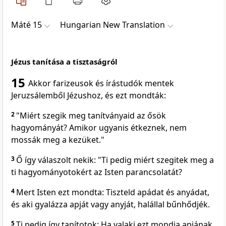
Máté 15
Hungarian New Translation
Jézus tanítása a tisztaságról
15
Akkor farizeusok és írástudók mentek
Jeruzsálemből Jézushoz, és ezt mondták:
2
"Miért szegik meg tanítványaid az ősök
hagyományát? Amikor ugyanis étkeznek, nem
mossák meg a kezüket."
3
Ő így válaszolt nekik: "Ti pedig miért szegitek meg a
ti hagyományotokért az Isten parancsolatát?
4
Mert Isten ezt mondta: Tiszteld apádat és anyádat,
és aki gyalázza apját vagy anyját, halállal bűnhődjék.
5
Ti pedig így tanítotok: Ha valaki ezt mondja apjának