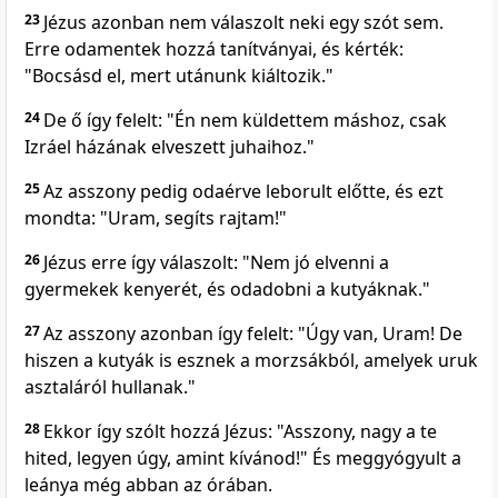
23
Jézus azonban nem válaszolt neki egy szót sem.
Erre odamentek hozzá tanítványai, és kérték:
"Bocsásd el, mert utánunk kiáltozik."
24
De ő így felelt: "Én nem küldettem máshoz, csak
Izráel házának elveszett juhaihoz."
25
Az asszony pedig odaérve leborult előtte, és ezt
mondta: "Uram, segíts rajtam!"
26
Jézus erre így válaszolt: "Nem jó elvenni a
gyermekek kenyerét, és odadobni a kutyáknak."
27
Az asszony azonban így felelt: "Úgy van, Uram! De
hiszen a kutyák is esznek a morzsákból, amelyek uruk
asztaláról hullanak."
28
Ekkor így szólt hozzá Jézus: "Asszony, nagy a te
hited, legyen úgy, amint kívánod!" És meggyógyult a
leánya még abban az órában.