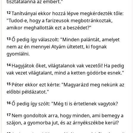
tisztátalanná az embert."
12
Tanítványai ekkor hozzá lépve megkérdezték tőle:
"Tudod-e, hogy a farizeusok megbotránkoztak,
amikor meghallották ezt a beszédet?"
13
Ő pedig így válaszolt: "Minden palántát, amelyet
nem az én mennyei Atyám ültetett, ki fognak
gyomlálni.
14
Hagyjátok őket, világtalanok vak vezetői! Ha pedig
vak vezet világtalant, mind a ketten gödörbe esnek."
15
Péter ekkor ezt kérte: "Magyarázd meg nekünk az
előbbi példázatot."
16
Ő pedig így szólt: "Még ti is értetlenek vagytok?
17
Nem gondoltok arra, hogy minden, ami bemegy a
szájon, a gyomorba jut, és az árnyékszékbe kerül?