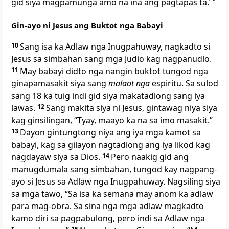
gid siya magpamunga amo na ina ang pagtapas ta.’ ”
Gin-ayo ni Jesus ang Buktot nga Babayi
10
Sang isa ka Adlaw nga Inugpahuway, nagkadto si
Jesus sa simbahan sang mga Judio kag nagpanudlo.
11
May babayi didto nga nangin buktot tungod nga
ginapamasakit siya sang
malaot nga
espiritu. Sa sulod
sang 18 ka tuig indi gid siya makatadlong sang iya
lawas.
12
Sang makita siya ni Jesus, gintawag niya siya
kag ginsilingan, “Tyay, maayo ka na sa imo masakit.”
13
Dayon gintungtong niya ang iya mga kamot sa
babayi, kag sa gilayon nagtadlong ang iya likod kag
nagdayaw siya sa Dios.
14
Pero naakig gid ang
manugdumala sang simbahan, tungod kay nagpang-
ayo si Jesus sa Adlaw nga Inugpahuway. Nagsiling siya
sa mga tawo, “Sa isa ka semana may anom ka adlaw
para mag-obra. Sa sina nga mga adlaw magkadto
kamo diri sa pagpabulong, pero indi sa Adlaw nga