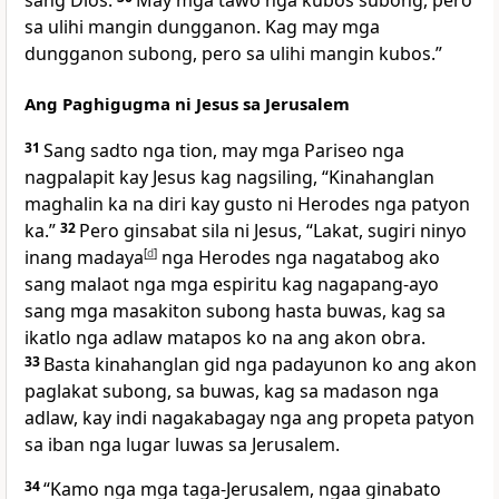
sang Dios.
May mga tawo nga kubos subong, pero
sa ulihi mangin dungganon. Kag may mga
dungganon subong, pero sa ulihi mangin kubos.”
Ang Paghigugma ni Jesus sa Jerusalem
31
Sang sadto nga tion, may mga Pariseo nga
nagpalapit kay Jesus kag nagsiling, “Kinahanglan
maghalin ka na diri kay gusto ni Herodes nga patyon
ka.”
32
Pero ginsabat sila ni Jesus, “Lakat, sugiri ninyo
inang madaya
[
d
]
nga Herodes nga nagatabog ako
sang malaot nga mga espiritu kag nagapang-ayo
sang mga masakiton subong hasta buwas, kag sa
ikatlo nga adlaw matapos ko na ang akon obra.
33
Basta kinahanglan gid nga padayunon ko ang akon
paglakat subong, sa buwas, kag sa madason nga
adlaw, kay indi nagakabagay nga ang propeta patyon
sa iban nga lugar luwas sa Jerusalem.
34
“Kamo nga mga taga-Jerusalem, ngaa ginabato