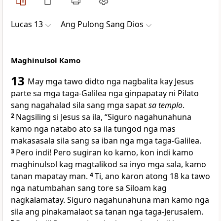
Lucas 13
Ang Pulong Sang Dios
Maghinulsol Kamo
13
May mga tawo didto nga nagbalita kay Jesus
parte sa mga taga-Galilea nga ginpapatay ni Pilato
sang nagahalad sila sang mga sapat
sa templo
.
2
Nagsiling si Jesus sa ila, “Siguro nagahunahuna
kamo nga natabo ato sa ila tungod nga mas
makasasala sila sang sa iban nga mga taga-Galilea.
3
Pero indi! Pero sugiran ko kamo, kon indi kamo
maghinulsol kag magtalikod sa inyo mga sala, kamo
tanan mapatay man.
4
Ti, ano karon atong 18 ka tawo
nga natumbahan sang tore sa Siloam kag
nagkalamatay. Siguro nagahunahuna man kamo nga
sila ang pinakamalaot sa tanan nga taga-Jerusalem.