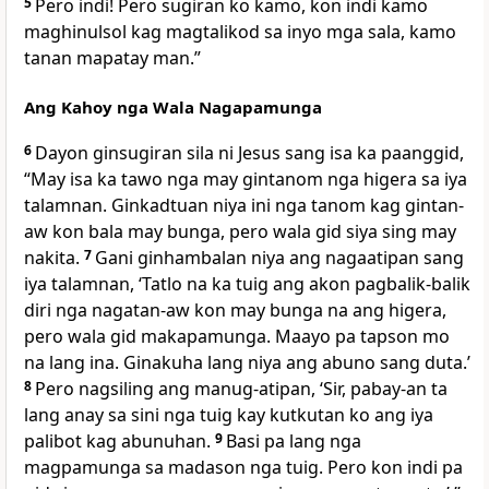
5
Pero indi! Pero sugiran ko kamo, kon indi kamo
maghinulsol kag magtalikod sa inyo mga sala, kamo
tanan mapatay man.”
Ang Kahoy nga Wala Nagapamunga
6
Dayon ginsugiran sila ni Jesus sang isa ka paanggid,
“May isa ka tawo nga may gintanom nga higera sa iya
talamnan. Ginkadtuan niya ini nga tanom kag gintan-
aw kon bala may bunga, pero wala gid siya sing may
nakita.
7
Gani ginhambalan niya ang nagaatipan sang
iya talamnan, ‘Tatlo na ka tuig ang akon pagbalik-balik
diri nga nagatan-aw kon may bunga na ang higera,
pero wala gid makapamunga. Maayo pa tapson mo
na lang ina. Ginakuha lang niya ang abuno sang duta.’
8
Pero nagsiling ang manug-atipan, ‘Sir, pabay-an ta
lang anay sa sini nga tuig kay kutkutan ko ang iya
palibot kag abunuhan.
9
Basi pa lang nga
magpamunga sa madason nga tuig. Pero kon indi pa