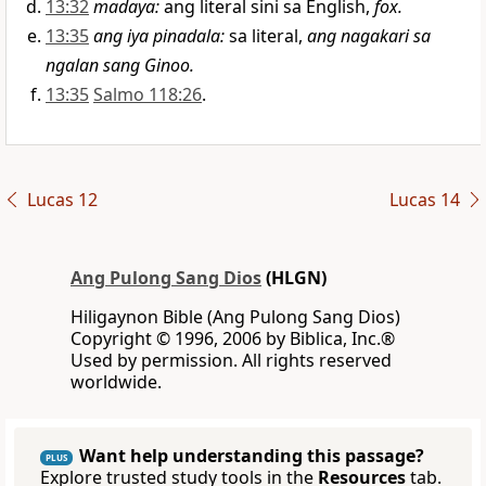
13:32
madaya
:
ang literal sini sa English,
fox.
13:35
ang iya pinadala
:
sa literal,
ang nagakari sa
ngalan sang Ginoo.
13:35
Salmo 118:26
.
Lucas 12
Lucas 14
Ang Pulong Sang Dios
(HLGN)
Hiligaynon Bible (Ang Pulong Sang Dios)
Copyright © 1996, 2006 by Biblica, Inc.®
Used by permission. All rights reserved
worldwide.
Want help understanding this passage?
PLUS
Explore trusted study tools in the
Resources
tab.