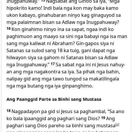
Inugpahuway.”
15
Nagsabat ang Ginoo sa iya, “Mga
hipokrito kamo! Indi bala nga kon may baka kamo
ukon kabayo, ginahubaran ninyo kag ginaguyod sa
mga palaimnan bisan sa Adlaw nga Inugpahuway?
16
Kon ginahimo ninyo ina sa sapat, ngaa indi ko
paghimuon ang maayo sa sini nga babayi nga isa man
sang mga kaliwat ni Abraham? Gin-gapos siya ni
Satanas sa sulod sang 18 ka tuig, gani dapat nga
hilwayon siya sa gahom ni Satanas bisan sa Adlaw
nga Inugpahuway.”
17
Sa sabat nga ini ni Jesus nahuy-
an ang mga nagakontra sa iya. Sa pihak nga bahin,
nalipay gid ang mga tawo tungod sa makatilingala
nga mga butang nga iya ginpanghimo.
Ang Paanggid Parte sa Binhi sang Mustasa
18
Nagpadayon pa gid si Jesus sa paghambal, “Sa ano
ko bala ipaanggid ang paghari sang Dios?
19
Ang
paghari sang Dios pareho sa binhi sang mustasa
[
a
]