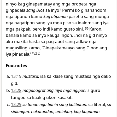
ninyo kag ginapamatay ang mga propeta nga
ginpadala
sang Dios
sa inyo? Permi ko ginahandom
nga tipunon kamo
kag atipanon
pareho sang munga
nga nagatipon sang iya mga piso sa idalom sang iya
mga pakpak, pero indi kamo gusto sini.
35
Karon,
bahala kamo sa inyo kaugalingon. Indi na gid ninyo
ako makita hasta sa pag-abot sang adlaw nga
magasiling kamo, ‘Ginapakamaayo sang Ginoo ang
iya pinadala.’ ”
[
e
]
[
f
]
Footnotes
13:19
mustasa
:
isa ka klase sang mustasa nga dako
gid.
13:28
magabagrot ang inyo mga ngipon
:
siguro
tungod sa kaakig ukon kasakit.
13:29
sa tanan nga bahin sang kalibutan
:
sa literal,
sa
sidlangan, nakatundan, aminhan, kag bagatnan.