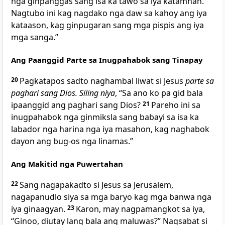
nga ginpanggas sang isa ka tawo sa iya katamnan.
Nagtubo ini kag nagdako nga daw sa kahoy ang iya
kataason, kag ginpugaran sang mga pispis ang iya
mga sanga.”
Ang Paanggid Parte sa Inugpahabok sang Tinapay
20
Pagkatapos sadto naghambal liwat si Jesus
parte sa
paghari sang Dios. Siling niya
, “Sa ano ko pa gid bala
ipaanggid ang paghari sang Dios?
21
Pareho ini sa
inugpahabok nga ginmiksla sang babayi sa isa ka
labador nga harina nga iya masahon, kag naghabok
dayon ang bug-os nga linamas.”
Ang Makitid nga Puwertahan
22
Sang nagapakadto si Jesus sa Jerusalem,
nagapanudlo siya sa mga baryo kag mga banwa nga
iya ginaagyan.
23
Karon, may nagpamangkot sa iya,
“Ginoo, diutay lang bala ang maluwas?” Nagsabat si