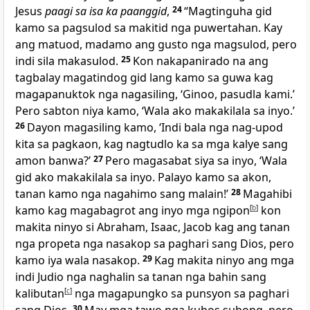
Jesus
paagi sa isa ka paanggid
,
24
“Magtinguha gid
kamo sa pagsulod sa makitid nga puwertahan. Kay
ang matuod, madamo ang gusto nga magsulod, pero
indi sila makasulod.
25
Kon nakapanirado na ang
tagbalay magatindog gid lang kamo sa guwa kag
magapanuktok nga nagasiling, ‘Ginoo, pasudla kami.’
Pero sabton niya kamo, ‘Wala ako makakilala sa inyo.’
26
Dayon magasiling kamo, ‘Indi bala nga nag-upod
kita sa pagkaon, kag nagtudlo ka sa mga kalye sang
amon banwa?’
27
Pero magasabat siya sa inyo, ‘Wala
gid ako makakilala sa inyo. Palayo kamo sa akon,
tanan kamo nga nagahimo sang malain!’
28
Magahibi
kamo kag magabagrot ang inyo mga ngipon
[
b
]
kon
makita ninyo si Abraham, Isaac, Jacob kag ang tanan
nga propeta nga nasakop sa paghari sang Dios, pero
kamo iya wala nasakop.
29
Kag makita ninyo ang mga
indi Judio nga naghalin sa tanan nga bahin sang
kalibutan
[
c
]
nga magapungko sa punsyon sa paghari
30