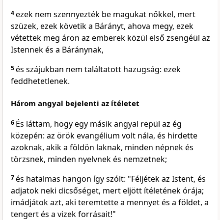
4
ezek nem szennyezték be magukat nőkkel, mert
szüzek, ezek követik a Bárányt, ahova megy, ezek
vétettek meg áron az emberek közül első zsengéül az
Istennek és a Báránynak,
5
és szájukban nem találtatott hazugság: ezek
feddhetetlenek.
Három angyal bejelenti az ítéletet
6
És láttam, hogy egy másik angyal repül az ég
közepén: az örök evangélium volt nála, és hirdette
azoknak, akik a földön laknak, minden népnek és
törzsnek, minden nyelvnek és nemzetnek;
7
és hatalmas hangon így szólt: "Féljétek az Istent, és
adjatok neki dicsőséget, mert eljött ítéletének órája;
imádjátok azt, aki teremtette a mennyet és a földet, a
tengert és a vizek forrásait!"