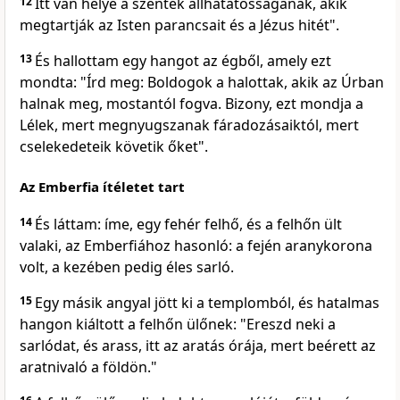
12
Itt van helye a szentek állhatatosságának, akik
megtartják az Isten parancsait és a Jézus hitét".
13
És hallottam egy hangot az égből, amely ezt
mondta: "Írd meg: Boldogok a halottak, akik az Úrban
halnak meg, mostantól fogva. Bizony, ezt mondja a
Lélek, mert megnyugszanak fáradozásaiktól, mert
cselekedeteik követik őket".
Az Emberfia ítéletet tart
14
És láttam: íme, egy fehér felhő, és a felhőn ült
valaki, az Emberfiához hasonló: a fején aranykorona
volt, a kezében pedig éles sarló.
15
Egy másik angyal jött ki a templomból, és hatalmas
hangon kiáltott a felhőn ülőnek: "Ereszd neki a
sarlódat, és arass, itt az aratás órája, mert beérett az
aratnivaló a földön."