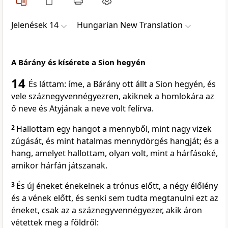
Jelenések 14
Hungarian New Translation
A Bárány és kísérete a Sion hegyén
14
És láttam: íme, a Bárány ott állt a Sion hegyén, és
vele száznegyvennégyezren, akiknek a homlokára az
ő neve és Atyjának a neve volt felírva.
2
Hallottam egy hangot a mennyből, mint nagy vizek
zúgását, és mint hatalmas mennydörgés hangját; és a
hang, amelyet hallottam, olyan volt, mint a hárfásoké,
amikor hárfán játszanak.
3
És új éneket énekelnek a trónus előtt, a négy élőlény
és a vének előtt, és senki sem tudta megtanulni ezt az
éneket, csak az a száznegyvennégyezer, akik áron
vétettek meg a földről: