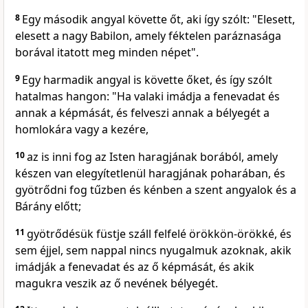
8
Egy második angyal követte őt, aki így szólt: "Elesett,
elesett a nagy Babilon, amely féktelen paráznasága
borával itatott meg minden népet".
9
Egy harmadik angyal is követte őket, és így szólt
hatalmas hangon: "Ha valaki imádja a fenevadat és
annak a képmását, és felveszi annak a bélyegét a
homlokára vagy a kezére,
10
az is inni fog az Isten haragjának borából, amely
készen van elegyítetlenül haragjának poharában, és
gyötrődni fog tűzben és kénben a szent angyalok és a
Bárány előtt;
11
gyötrődésük füstje száll felfelé örökkön-örökké, és
sem éjjel, sem nappal nincs nyugalmuk azoknak, akik
imádják a fenevadat és az ő képmását, és akik
magukra veszik az ő nevének bélyegét.