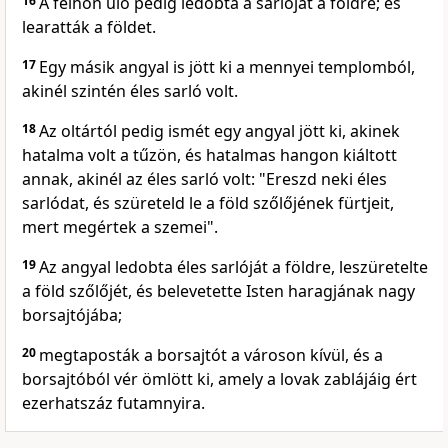
16
A felhőn ülő pedig ledobta a sarlóját a földre; és
learatták a földet.
17
Egy másik angyal is jött ki a mennyei templomból,
akinél szintén éles sarló volt.
18
Az oltártól pedig ismét egy angyal jött ki, akinek
hatalma volt a tűzön, és hatalmas hangon kiáltott
annak, akinél az éles sarló volt: "Ereszd neki éles
sarlódat, és szüreteld le a föld szőlőjének fürtjeit,
mert megértek a szemei".
19
Az angyal ledobta éles sarlóját a földre, leszüretelte
a föld szőlőjét, és belevetette Isten haragjának nagy
borsajtójába;
20
megtaposták a borsajtót a városon kívül, és a
borsajtóból vér ömlött ki, amely a lovak zablájáig ért
ezerhatszáz futamnyira.