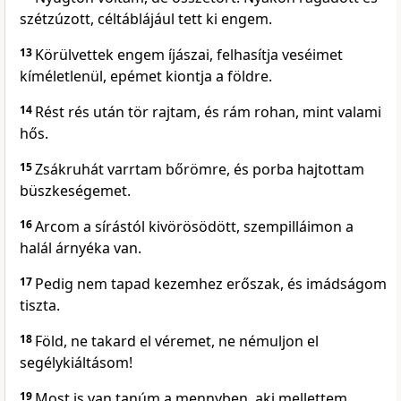
szétzúzott, céltáblájául tett ki engem.
13
Körülvettek engem íjászai, felhasítja veséimet
kíméletlenül, epémet kiontja a földre.
14
Rést rés után tör rajtam, és rám rohan, mint valami
hős.
15
Zsákruhát varrtam bőrömre, és porba hajtottam
büszkeségemet.
16
Arcom a sírástól kivörösödött, szempilláimon a
halál árnyéka van.
17
Pedig nem tapad kezemhez erőszak, és imádságom
tiszta.
18
Föld, ne takard el véremet, ne némuljon el
segélykiáltásom!
19
Most is van tanúm a mennyben, aki mellettem