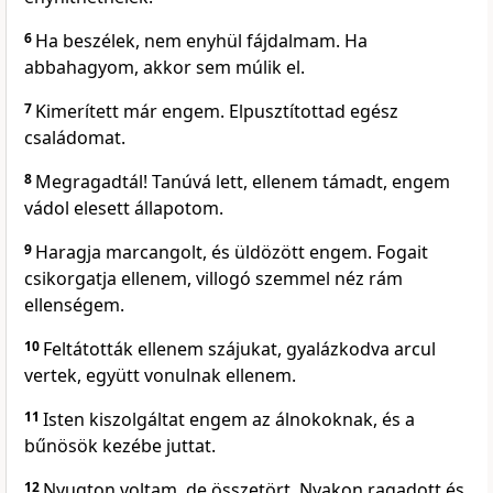
6
Ha beszélek, nem enyhül fájdalmam. Ha
abbahagyom, akkor sem múlik el.
7
Kimerített már engem. Elpusztítottad egész
családomat.
8
Megragadtál! Tanúvá lett, ellenem támadt, engem
vádol elesett állapotom.
9
Haragja marcangolt, és üldözött engem. Fogait
csikorgatja ellenem, villogó szemmel néz rám
ellenségem.
10
Feltátották ellenem szájukat, gyalázkodva arcul
vertek, együtt vonulnak ellenem.
11
Isten kiszolgáltat engem az álnokoknak, és a
bűnösök kezébe juttat.
12
Nyugton voltam, de összetört. Nyakon ragadott és