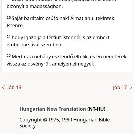
bizonyít a magasságban.
20
Saját barátaim csúfolnak! Álmatlanul tekintek
Istenre,
21
hogy igazolja a férfiút Istennél, s az embert
embertársával szemben.
22
Mert ez a néhány esztendő eltelik, és én nem térek
vissza az ösvényről, amelyen elmegyek.
Jób 15
Jób 17
Hungarian New Translation
(NT-HU)
Copyright © 1975, 1990 Hungarian Bible
Society