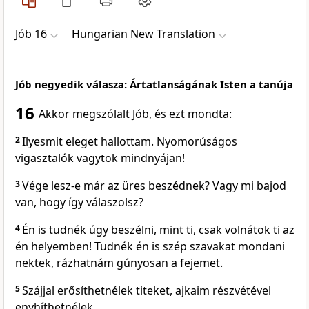
Jób 16
Hungarian New Translation
Jób negyedik válasza: Ártatlanságának Isten a tanúja
16
Akkor megszólalt Jób, és ezt mondta:
2
Ilyesmit eleget hallottam. Nyomorúságos
vigasztalók vagytok mindnyájan!
3
Vége lesz-e már az üres beszédnek? Vagy mi bajod
van, hogy így válaszolsz?
4
Én is tudnék úgy beszélni, mint ti, csak volnátok ti az
én helyemben! Tudnék én is szép szavakat mondani
nektek, rázhatnám gúnyosan a fejemet.
5
Szájjal erősíthetnélek titeket, ajkaim részvétével
enyhíthetnélek.