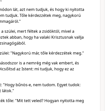
ódon lát, azt nem tudjuk, és hogy ki nyitotta
em tudjuk. Tőle kérdezzétek meg, nagykorú
önmagáról."
a szülei, mert féltek a zsidóktól, mivel a
tek abban, hogy ha valaki Krisztusnak vallja
a zsinagógából.
zülei: "Nagykorú már, tőle kérdezzétek meg."
másodszor is a nemrég még vak embert, és
icsőítsd az Istent: mi tudjuk, hogy ez az
olt: "Hogy bűnös-e, nem tudom. Egyet tudok:
 látok."
k tőle: "Mit tett veled? Hogyan nyitotta meg