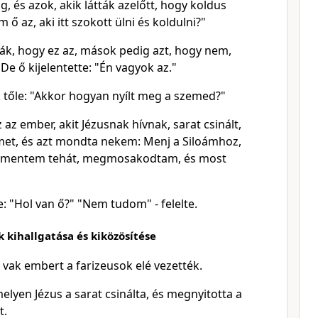
 és azok, akik látták azelőtt, hogy koldus
m ő az, aki itt szokott ülni és koldulni?"
k, hogy ez az, mások pedig azt, hogy nem,
De ő kijelentette: "Én vagyok az."
k tőle: "Akkor hogyan nyílt meg a szemed?"
z az ember, akit Jézusnak hívnak, sarat csinált,
et, és azt mondta nekem: Menj a Siloámhoz,
Elmentem tehát, megmosakodtam, és most
: "Hol van ő?" "Nem tudom" - felelte.
 kihallgatása és kiközösítése
vak embert a farizeusok elé vezették.
elyen Jézus a sarat csinálta, és megnyitotta a
t.