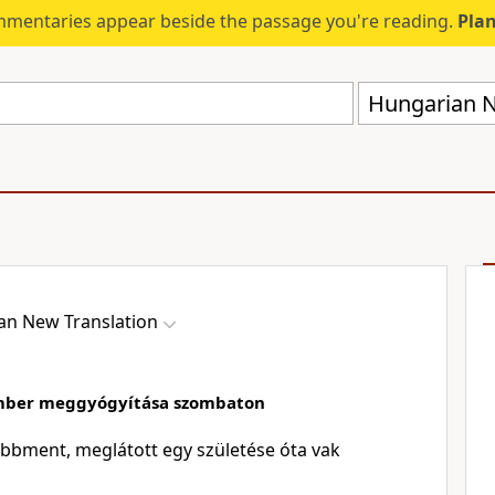
mmentaries appear beside the passage you're reading.
Plan
Hungarian N
an New Translation
ember meggyógyítása szombaton
bbment, meglátott egy születése óta vak