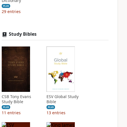
Dictionary
PLUS
29
entries
Study Bibles
CSB Tony Evans
ESV Global Study
Study Bible
Bible
PLUS
PLUS
11
entries
13
entries