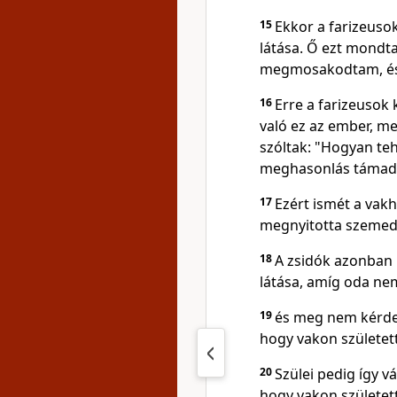
15
Ekkor a farizeuso
látása. Ő ezt mondta
megmosakodtam, és 
16
Erre a farizeusok
való ez az ember, m
szóltak: "Hogyan teh
meghasonlás támadt
17
Ezért ismét a vak
megnyitotta szemede
18
A zsidók azonban n
látása, amíg oda nem
19
és meg nem kérdezté
hogy vakon születet
20
Szülei pedig így vá
hogy vakon született