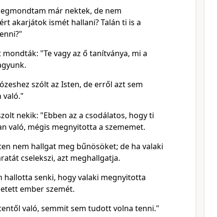
 "Megmondtam már nektek, de nem
rt akarjátok ismét hallani? Talán ti is a
lenni?"
 mondták: "Te vagy az ő tanítványa, mi a
agyunk.
zeshez szólt az Isten, de erről azt sem
 való."
zolt nekik: "Ebben az a csodálatos, hogy ti
n való, mégis megnyitotta a szememet.
sten nem hallgat meg bűnösöket; de ha valaki
aratát cselekszi, azt meghallgatja.
 hallotta senki, hogy valaki megnyitotta
letett ember szemét.
entől való, semmit sem tudott volna tenni."