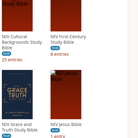
NIV Cultural
NIV First-Century
Backgrounds Study
Study Bible
Bible
PLUS
8
entries
PLUS
25
entries
NIV Grace and
NIV Jesus Bible
Truth Study Bible
PLUS
1
entry
PLUS