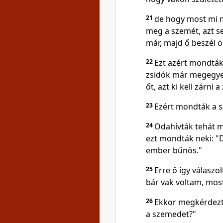
21
de hogy most mi m
meg a szemét, azt s
már, majd ő beszél 
22
Ezt azért mondták 
zsidók már megegyez
őt, azt ki kell zárni 
23
Ezért mondták a s
24
Odahívták tehát 
ezt mondták neki: "D
ember bűnös."
25
Erre ő így válasz
bár vak voltam, most
26
Ekkor megkérdezté
a szemedet?"