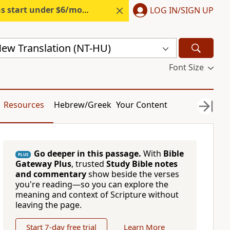
s start under $6/month.
Start free.
LOG IN/SIGN UP
ew Translation (NT-HU)
Font Size
Resources
Hebrew/Greek
Your Content
Go deeper in this passage.
With
Bible
PLUS
Gateway Plus
, trusted
Study Bible notes
and commentary
show beside the verses
you're reading—so you can explore the
meaning and context of Scripture without
leaving the page.
Start 7-day free trial
Learn More