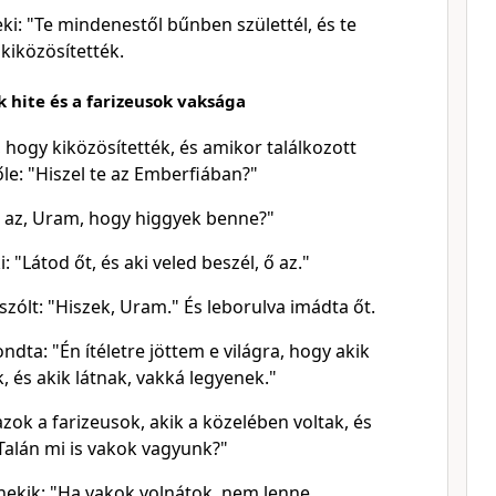
neki: "Te mindenestől bűnben születtél, és te
 kiközösítették.
 hite és a farizeusok vaksága
 hogy kiközösítették, és amikor találkozott
le: "Hiszel te az Emberfiában?"
Ki az, Uram, hogy higgyek benne?"
i: "Látod őt, és aki veled beszél, ő az."
szólt: "Hiszek, Uram." És leborulva imádta őt.
ndta: "Én ítéletre jöttem e világra, hogy akik
, és akik látnak, vakká legyenek."
zok a farizeusok, akik a közelében voltak, és
"Talán mi is vakok vagyunk?"
nekik: "Ha vakok volnátok, nem lenne