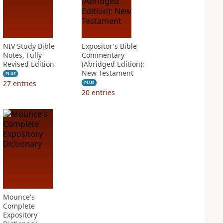
NIV Study Bible
Expositor's Bible
Notes, Fully
Commentary
Revised Edition
(Abridged Edition):
New Testament
PLUS
27
entries
PLUS
20
entries
Mounce's
Complete
Expository