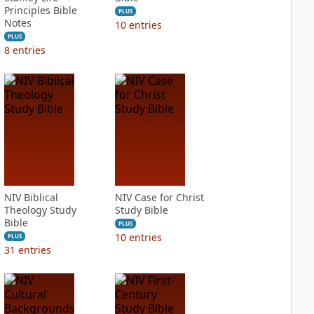
Principles Bible
PLUS
Notes
10
entries
PLUS
8
entries
NIV Biblical
NIV Case for Christ
Theology Study
Study Bible
Bible
PLUS
10
entries
PLUS
31
entries