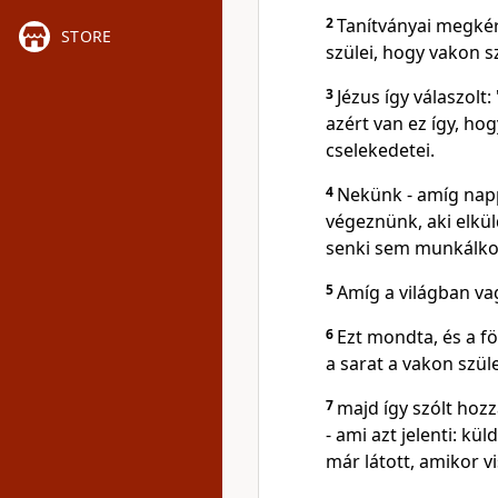
2
Tanítványai megkérd
STORE
szülei, hogy vakon s
3
Jézus így válaszolt
azért van ez így, hog
cselekedetei.
4
Nekünk - amíg nappa
végeznünk, aki elkül
senki sem munkálko
5
Amíg a világban vag
6
Ezt mondta, és a föl
a sarat a vakon szül
7
majd így szólt hoz
- ami azt jelenti: k
már látott, amikor vi