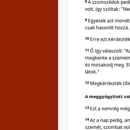
8
A szomszédok pedig,
volt, így szóltak: "Ne
9
Egyesek azt mondtá
csak hasonlít hozzá. 
10
Erre ezt kérdezté
11
Ő így válaszolt: "A
megkente a szemeim
és mosakodj meg. 
látok."
12
Megkérdezték tőle
A meggyógyított vak
13
Ezt a nemrég még 
14
Az a nap pedig, am
szemét, szombat vol