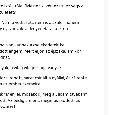
ezték tőle: "Mester, ki vétkezett: ez vagy a
zületett?"
: "Nem ő vétkezett, nem is a szülei, hanem
y nyilvánvalóvá legyenek rajta Isten
l van - annak a cselekedeteit kell
dött engem. Mert eljön az éjszaka, amikor
dhat.
yok, a világ világossága vagyok."
dre köpött, sarat csinált a nyállal, és rákente
etett ember szemeire,
zá: "Menj el, mosakodj meg a Siloám tavában"
üldött. Az pedig elment, megmosakodott, és
sszatért.