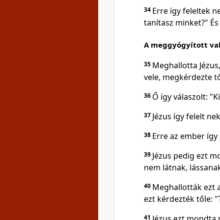
34
Erre így feleltek 
tanítasz minket?" És
A meggyógyított vak
35
Meghallotta Jézus,
vele, megkérdezte tő
36
Ő így válaszolt: "
37
Jézus így felelt nek
38
Erre az ember így 
39
Jézus pedig ezt mo
nem látnak, lássanak
40
Meghallották ezt a
ezt kérdezték tőle: 
41
Jézus ezt mondta 