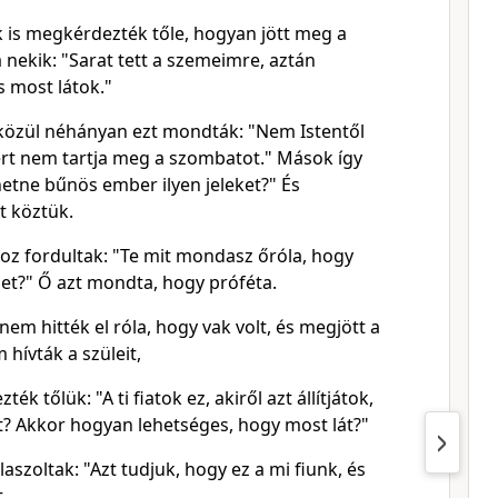
k is megkérdezték tőle, hogyan jött meg a
 nekik: "Sarat tett a szemeimre, aztán
most látok."
 közül néhányan ezt mondták: "Nem Istentől
ert nem tartja meg a szombatot." Mások így
etne bűnös ember ilyen jeleket?" És
 köztük.
hoz fordultak: "Te mit mondasz őróla, hogy
t?" Ő azt mondta, hogy próféta.
em hitték el róla, hogy vak volt, és megjött a
 hívták a szüleit,
k tőlük: "A ti fiatok ez, akiről azt állítjátok,
t? Akkor hogyan lehetséges, hogy most lát?"
laszoltak: "Azt tudjuk, hogy ez a mi fiunk, és
,