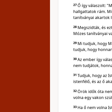
27
Ő így válaszolt:
hallgattatok rám. Mié
tanítványai akartok 
28
Megszidták, és ezt
Mózes tanítványai v
29
Mi tudjuk, hogy Mó
tudjuk, hogy honnan
30
Az ember így válas
nem tudjátok, honna
31
Tudjuk, hogy az I
istenfélő, és az ő ak
32
Örök idők óta nem
volna egy vakon szü
33
Ha ő nem volna Ist