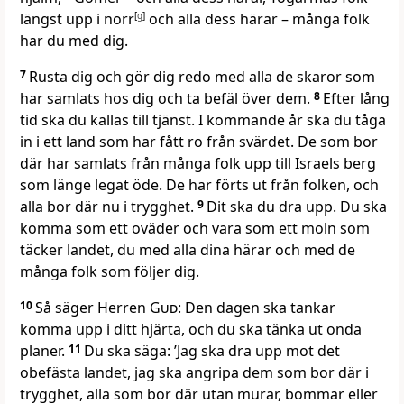
längst upp i norr
[
g
]
och alla dess härar – många folk
har du med dig.
7
Rusta dig och gör dig redo med alla de skaror som
har samlats hos dig och ta befäl över dem.
8
Efter lång
tid ska du kallas till tjänst. I kommande år ska du tåga
in i ett land som har fått ro från svärdet. De som bor
där har samlats från många folk upp till Israels berg
som länge legat öde. De har förts ut från folken, och
alla bor där nu i trygghet.
9
Dit ska du dra upp. Du ska
komma som ett oväder och vara som ett moln som
täcker landet, du med alla dina härar och med de
många folk som följer dig.
10
Så säger Herren
Gud
: Den dagen ska tankar
komma upp i ditt hjärta, och du ska tänka ut onda
planer.
11
Du ska säga: ’Jag ska dra upp mot det
obefästa landet, jag ska angripa dem som bor där i
trygghet, alla som bor där utan murar, bommar eller