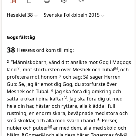
Hesekiel 38
Svenska Folkbibeln 2015
Gogs fälttåg
38
Herrens
ord kom till mig:
2
”Människobarn, vänd ditt ansikte mot Gog i Magogs
land
[
a
]
, mot storfursten över Meshek och Tubal
[
b
]
, och
profetera mot honom
3
och säg: Så säger Herren
Gud
: Se, jag är emot dig Gog, du storfurste över
Meshek och Tubal.
4
Jag ska föra dig omkring och
sätta krokar i dina käftar
[
c
]
. Jag ska föra dig ut med
hela din här, hästar och ryttare, alla klädda i full
rustning, en enorm skara, beväpnade med stora och
små sköldar, och alla med svärd i hand.
5
Perser,
nubier och puteer
[
d
]
är med dem, alla med sköld och
hjälm,
6
Gomer
[
e
]
och alla dess härar, Togarmas folk
[
f
]