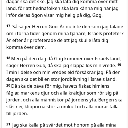
dagar ska det ske. Jag ska låta dig komma över mitt
land, för att hednafolken ska lära känna mig när jag
inför deras ögon visar mig helig på dig, Gog.
17
Så säger Herren
Gud
: Är du inte den som jag talade
om i forna tider genom mina tjänare, Israels profeter?
År efter år profeterade de att jag skulle låta dig
komma över dem.
18
Men på den dag då Gog kommer över Israels land,
säger Herren
Gud
, då ska jag släppa lös min ­vrede.
19
I min lidelse och min vredes eld försäkrar jag: På den
dagen ska det bli en stor jordbävning i Israels land.
20
Då ska de bäva för mig, havets fiskar, himlens
fåglar, markens djur och alla kräldjur som rör sig på
jorden, och alla människor på jordens yta. Bergen ska
slås ner, klipporna störta omkull och alla murar falla
till ­jorden.
21
Jag ska kalla på svärdet mot honom på alla mina