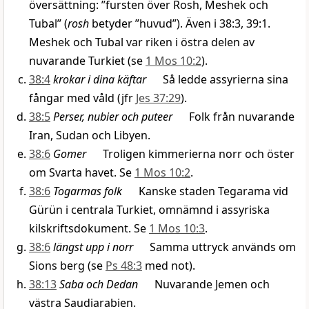
översättning: ”fursten över Rosh, Meshek och
Tubal” (
rosh
betyder ”huvud”). Även i 38:3, 39:1.
Meshek och Tubal var riken i östra delen av
nuvarande Turkiet (se
1 Mos 10:2
).
38:4
krokar i dina käftar
Så ledde assyrierna sina
fångar med våld (jfr
Jes 37:29
).
38:5
Perser, nubier och puteer
Folk från nuvarande
Iran, Sudan och Libyen.
38:6
Gomer
Troligen kimmerierna norr och öster
om Svarta havet. Se
1 Mos 10:2
.
38:6
Togarmas folk
Kanske staden Tegarama vid
Gürün i centrala Turkiet, omnämnd i assyriska
kilskriftsdokument. Se
1 Mos 10:3
.
38:6
längst upp i norr
Samma uttryck används om
Sions berg (se
Ps 48:3
med not).
38:13
Saba och Dedan
Nuvarande Jemen och
västra Saudiarabien.