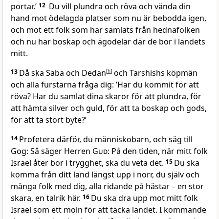
portar.’
12
Du vill plundra och röva och vända din
hand mot ödelagda platser som nu är bebodda igen,
och mot ett folk som har samlats från hednafolken
och nu har boskap och ägodelar där de bor i landets
mitt.
13
Då ska Saba och Dedan
[
h
]
och Tarshishs köpmän
och alla furstarna fråga dig: ’Har du kommit för att
röva? Har du samlat dina skaror för att plundra, för
att hämta silver och guld, för att ta boskap och gods,
för att ta stort byte?’
14
Profetera därför, du människobarn, och säg till
Gog: Så säger Herren
Gud
: På den tiden, när mitt folk
Israel åter bor i trygghet, ska du veta det.
15
Du ska
komma från ditt land längst upp i norr, du själv och
många folk med dig, alla ridande på hästar – en stor
skara, en talrik här.
16
Du ska dra upp mot mitt folk
Israel som ett moln för att täcka landet. I kommande