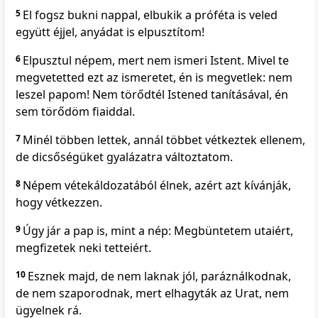
5
El fogsz bukni nappal, elbukik a próféta is veled
együtt éjjel, anyádat is elpusztítom!
6
Elpusztul népem, mert nem ismeri Istent. Mivel te
megvetetted ezt az ismeretet, én is megvetlek: nem
leszel papom! Nem törődtél Istened tanításával, én
sem törődöm fiaiddal.
7
Minél többen lettek, annál többet vétkeztek ellenem,
de dicsőségüket gyalázatra változtatom.
8
Népem vétekáldozatából élnek, azért azt kívánják,
hogy vétkezzen.
9
Úgy jár a pap is, mint a nép: Megbüntetem utaiért,
megfizetek neki tetteiért.
10
Esznek majd, de nem laknak jól, paráználkodnak,
de nem szaporodnak, mert elhagyták az Urat, nem
ügyelnek rá.