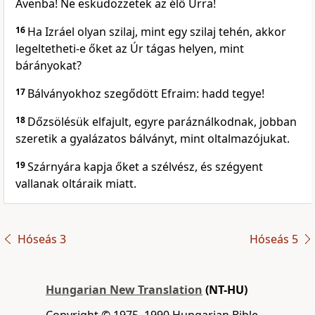
Ávenba! Ne esküdözzetek az élő Úrra!
16
Ha Izráel olyan szilaj, mint egy szilaj tehén, akkor
legeltetheti-e őket az Úr tágas helyen, mint
bárányokat?
17
Bálványokhoz szegődött Efraim: hadd tegye!
18
Dőzsölésük elfajult, egyre paráználkodnak, jobban
szeretik a gyalázatos bálványt, mint oltalmazójukat.
19
Szárnyára kapja őket a szélvész, és szégyent
vallanak oltáraik miatt.
Hóseás 3
Hóseás 5
Hungarian New Translation
(NT-HU)