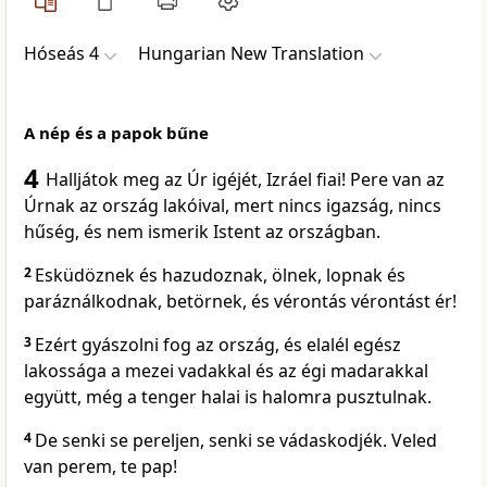
Hóseás 4
Hungarian New Translation
A nép és a papok bűne
4
Halljátok meg az Úr igéjét, Izráel fiai! Pere van az
Úrnak az ország lakóival, mert nincs igazság, nincs
hűség, és nem ismerik Istent az országban.
2
Esküdöznek és hazudoznak, ölnek, lopnak és
paráználkodnak, betörnek, és vérontás vérontást ér!
3
Ezért gyászolni fog az ország, és elalél egész
lakossága a mezei vadakkal és az égi madarakkal
együtt, még a tenger halai is halomra pusztulnak.
4
De senki se pereljen, senki se vádaskodjék. Veled
van perem, te pap!