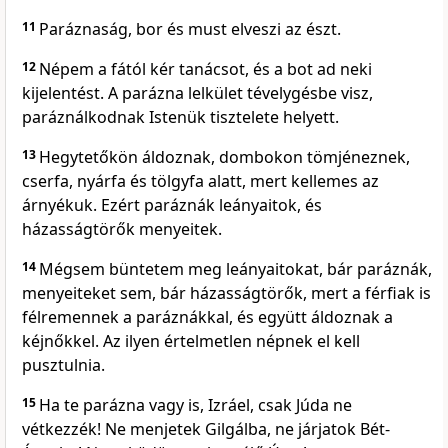
11
Paráznaság, bor és must elveszi az észt.
12
Népem a fától kér tanácsot, és a bot ad neki
kijelentést. A parázna lelkület tévelygésbe visz,
paráználkodnak Istenük tisztelete helyett.
13
Hegytetőkön áldoznak, dombokon tömjéneznek,
cserfa, nyárfa és tölgyfa alatt, mert kellemes az
árnyékuk. Ezért paráznák leányaitok, és
házasságtörők menyeitek.
14
Mégsem büntetem meg leányaitokat, bár paráznák,
menyeiteket sem, bár házasságtörők, mert a férfiak is
félremennek a paráznákkal, és együtt áldoznak a
kéjnőkkel. Az ilyen értelmetlen népnek el kell
pusztulnia.
15
Ha te parázna vagy is, Izráel, csak Júda ne
vétkezzék! Ne menjetek Gilgálba, ne járjatok Bét-