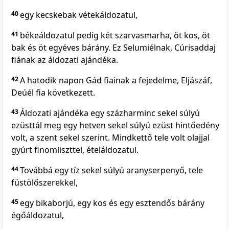
40
egy kecskebak vétekáldozatul,
41
békeáldozatul pedig két szarvasmarha, öt kos, öt
bak és öt egyéves bárány. Ez Selumiélnak, Cúrisaddaj
fiának az áldozati ajándéka.
42
A hatodik napon Gád fiainak a fejedelme, Eljászáf,
Deúél fia következett.
43
Áldozati ajándéka egy százharminc sekel súlyú
ezüsttál meg egy hetven sekel súlyú ezüst hintőedény
volt, a szent sekel szerint. Mindkettő tele volt olajjal
gyúrt finomliszttel, ételáldozatul.
44
Továbbá egy tíz sekel súlyú aranyserpenyő, tele
füstölőszerekkel,
45
egy bikaborjú, egy kos és egy esztendős bárány
égőáldozatul,