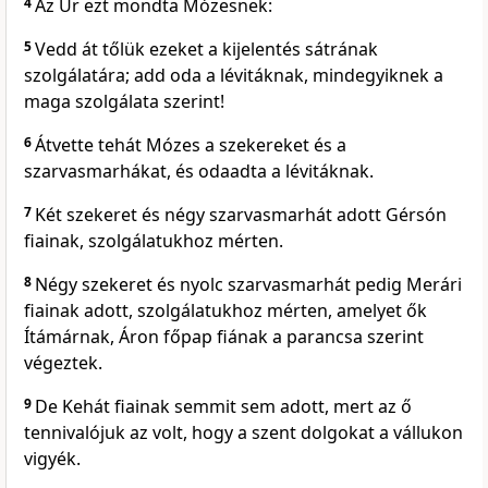
4
Az Úr ezt mondta Mózesnek:
5
Vedd át tőlük ezeket a kijelentés sátrának
szolgálatára; add oda a lévitáknak, mindegyiknek a
maga szolgálata szerint!
6
Átvette tehát Mózes a szekereket és a
szarvasmarhákat, és odaadta a lévitáknak.
7
Két szekeret és négy szarvasmarhát adott Gérsón
fiainak, szolgálatukhoz mérten.
8
Négy szekeret és nyolc szarvasmarhát pedig Merári
fiainak adott, szolgálatukhoz mérten, amelyet ők
Ítámárnak, Áron főpap fiának a parancsa szerint
végeztek.
9
De Kehát fiainak semmit sem adott, mert az ő
tennivalójuk az volt, hogy a szent dolgokat a vállukon
vigyék.