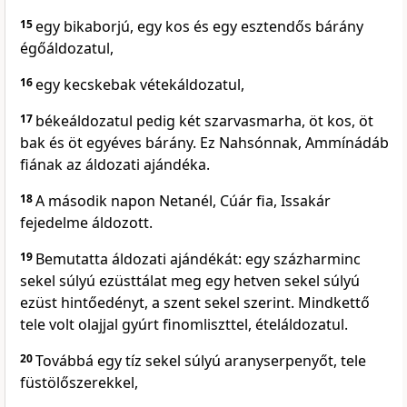
15
egy bikaborjú, egy kos és egy esztendős bárány
égőáldozatul,
16
egy kecskebak vétekáldozatul,
17
békeáldozatul pedig két szarvasmarha, öt kos, öt
bak és öt egyéves bárány. Ez Nahsónnak, Ammínádáb
fiának az áldozati ajándéka.
18
A második napon Netanél, Cúár fia, Issakár
fejedelme áldozott.
19
Bemutatta áldozati ajándékát: egy százharminc
sekel súlyú ezüsttálat meg egy hetven sekel súlyú
ezüst hintőedényt, a szent sekel szerint. Mindkettő
tele volt olajjal gyúrt finomliszttel, ételáldozatul.
20
Továbbá egy tíz sekel súlyú aranyserpenyőt, tele
füstölőszerekkel,