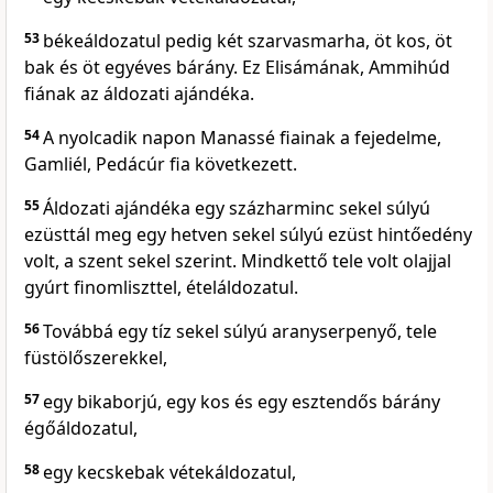
53
békeáldozatul pedig két szarvasmarha, öt kos, öt
bak és öt egyéves bárány. Ez Elisámának, Ammihúd
fiának az áldozati ajándéka.
54
A nyolcadik napon Manassé fiainak a fejedelme,
Gamliél, Pedácúr fia következett.
55
Áldozati ajándéka egy százharminc sekel súlyú
ezüsttál meg egy hetven sekel súlyú ezüst hintőedény
volt, a szent sekel szerint. Mindkettő tele volt olajjal
gyúrt finomliszttel, ételáldozatul.
56
Továbbá egy tíz sekel súlyú aranyserpenyő, tele
füstölőszerekkel,
57
egy bikaborjú, egy kos és egy esztendős bárány
égőáldozatul,
58
egy kecskebak vétekáldozatul,