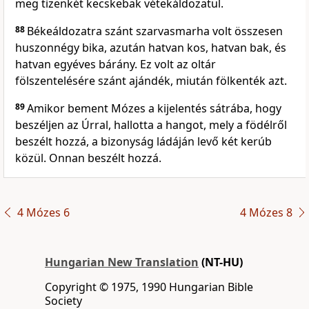
meg tizenkét kecskebak vétekáldozatul.
88
Békeáldozatra szánt szarvasmarha volt összesen
huszonnégy bika, azután hatvan kos, hatvan bak, és
hatvan egyéves bárány. Ez volt az oltár
fölszentelésére szánt ajándék, miután fölkenték azt.
89
Amikor bement Mózes a kijelentés sátrába, hogy
beszéljen az Úrral, hallotta a hangot, mely a födélről
beszélt hozzá, a bizonyság ládáján levő két kerúb
közül. Onnan beszélt hozzá.
4 Mózes 6
4 Mózes 8
Hungarian New Translation
(NT-HU)
Copyright © 1975, 1990 Hungarian Bible
Society