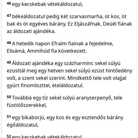
46
egy kecskebak vétekáldozatul,
47
békeáldozatul pedig két szarvasmarha, öt kos, öt
bak és öt egyéves bárány. Ez Eljászáfnak, Deúél fiának
az áldozati ajándéka.
48
A hetedik napon Efraim fiainak a fejedelme,
Elisámá, Ammihúd fia következett.
49
Áldozati ajándéka egy százharminc sekel súlyú
ezüsttál meg egy hetven sekel súlyú ezüst hintőedény
volt, a szent sekel szerint. Mindkettő tele volt olajjal
gyúrt finomliszttel, ételáldozatul.
50
Továbbá egy tíz sekel súlyú aranyserpenyő, tele
füstölőszerekkel,
51
egy bikaborjú, egy kos és egy esztendős bárány
égőáldozatul,
52
egy kecskebak vétekáldozatul,