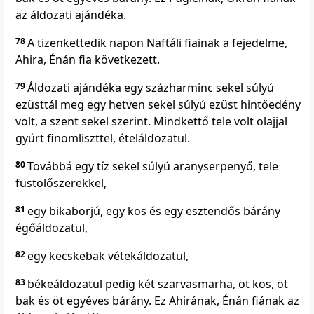
az áldozati ajándéka.
78
A tizenkettedik napon Naftáli fiainak a fejedelme,
Ahira, Énán fia következett.
79
Áldozati ajándéka egy százharminc sekel súlyú
ezüsttál meg egy hetven sekel súlyú ezüst hintőedény
volt, a szent sekel szerint. Mindkettő tele volt olajjal
gyúrt finomliszttel, ételáldozatul.
80
Továbbá egy tíz sekel súlyú aranyserpenyő, tele
füstölőszerekkel,
81
egy bikaborjú, egy kos és egy esztendős bárány
égőáldozatul,
82
egy kecskebak vétekáldozatul,
83
békeáldozatul pedig két szarvasmarha, öt kos, öt
bak és öt egyéves bárány. Ez Ahirának, Énán fiának az