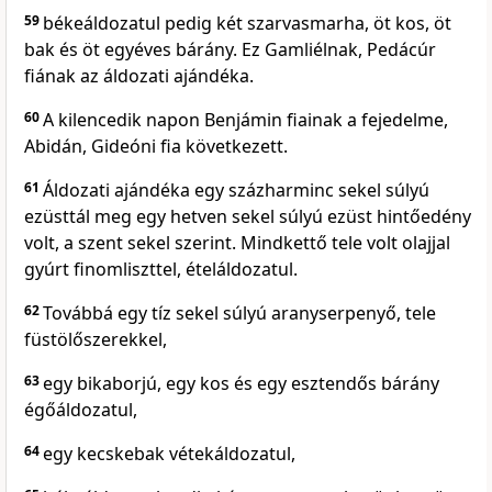
59
békeáldozatul pedig két szarvasmarha, öt kos, öt
bak és öt egyéves bárány. Ez Gamliélnak, Pedácúr
fiának az áldozati ajándéka.
60
A kilencedik napon Benjámin fiainak a fejedelme,
Abidán, Gideóni fia következett.
61
Áldozati ajándéka egy százharminc sekel súlyú
ezüsttál meg egy hetven sekel súlyú ezüst hintőedény
volt, a szent sekel szerint. Mindkettő tele volt olajjal
gyúrt finomliszttel, ételáldozatul.
62
Továbbá egy tíz sekel súlyú aranyserpenyő, tele
füstölőszerekkel,
63
egy bikaborjú, egy kos és egy esztendős bárány
égőáldozatul,
64
egy kecskebak vétekáldozatul,