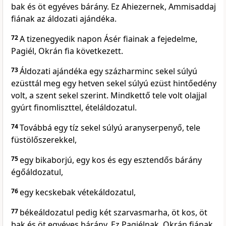
bak és öt egyéves bárány. Ez Ahiezernek, Ammisaddaj
fiának az áldozati ajándéka.
72
A tizenegyedik napon Ásér fiainak a fejedelme,
Pagiél, Okrán fia következett.
73
Áldozati ajándéka egy százharminc sekel súlyú
ezüsttál meg egy hetven sekel súlyú ezüst hintőedény
volt, a szent sekel szerint. Mindkettő tele volt olajjal
gyúrt finomliszttel, ételáldozatul.
74
Továbbá egy tíz sekel súlyú aranyserpenyő, tele
füstölőszerekkel,
75
egy bikaborjú, egy kos és egy esztendős bárány
égőáldozatul,
76
egy kecskebak vétekáldozatul,
77
békeáldozatul pedig két szarvasmarha, öt kos, öt
bak és öt egyéves bárány. Ez Pagiélnak, Okrán fiának