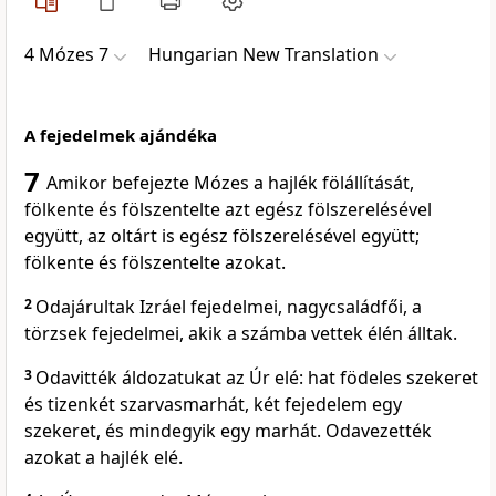
4 Mózes 7
Hungarian New Translation
A fejedelmek ajándéka
7
Amikor befejezte Mózes a hajlék fölállítását,
fölkente és fölszentelte azt egész fölszerelésével
együtt, az oltárt is egész fölszerelésével együtt;
fölkente és fölszentelte azokat.
2
Odajárultak Izráel fejedelmei, nagycsaládfői, a
törzsek fejedelmei, akik a számba vettek élén álltak.
3
Odavitték áldozatukat az Úr elé: hat födeles szekeret
és tizenkét szarvasmarhát, két fejedelem egy
szekeret, és mindegyik egy marhát. Odavezették
azokat a hajlék elé.