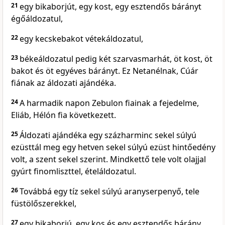
21
egy bikaborjút, egy kost, egy esztendős bárányt
égőáldozatul,
22
egy kecskebakot vétekáldozatul,
23
békeáldozatul pedig két szarvasmarhát, öt kost, öt
bakot és öt egyéves bárányt. Ez Netanélnak, Cúár
fiának az áldozati ajándéka.
24
A harmadik napon Zebulon fiainak a fejedelme,
Eliáb, Hélón fia következett.
25
Áldozati ajándéka egy százharminc sekel súlyú
ezüsttál meg egy hetven sekel súlyú ezüst hintőedény
volt, a szent sekel szerint. Mindkettő tele volt olajjal
gyúrt finomliszttel, ételáldozatul.
26
Továbbá egy tíz sekel súlyú aranyserpenyő, tele
füstölőszerekkel,
27
egy bikaborjú, egy kos és egy esztendős bárány