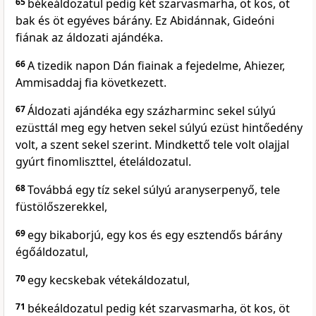
65
békeáldozatul pedig két szarvasmarha, öt kos, öt
bak és öt egyéves bárány. Ez Abidánnak, Gideóni
fiának az áldozati ajándéka.
66
A tizedik napon Dán fiainak a fejedelme, Ahiezer,
Ammisaddaj fia következett.
67
Áldozati ajándéka egy százharminc sekel súlyú
ezüsttál meg egy hetven sekel súlyú ezüst hintőedény
volt, a szent sekel szerint. Mindkettő tele volt olajjal
gyúrt finomliszttel, ételáldozatul.
68
Továbbá egy tíz sekel súlyú aranyserpenyő, tele
füstölőszerekkel,
69
egy bikaborjú, egy kos és egy esztendős bárány
égőáldozatul,
70
egy kecskebak vétekáldozatul,
71
békeáldozatul pedig két szarvasmarha, öt kos, öt