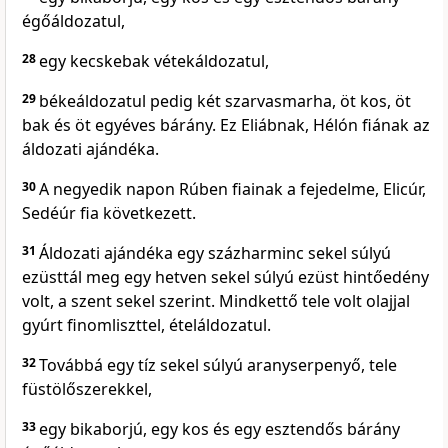
égőáldozatul,
28
egy kecskebak vétekáldozatul,
29
békeáldozatul pedig két szarvasmarha, öt kos, öt
bak és öt egyéves bárány. Ez Eliábnak, Hélón fiának az
áldozati ajándéka.
30
A negyedik napon Rúben fiainak a fejedelme, Elicúr,
Sedéúr fia következett.
31
Áldozati ajándéka egy százharminc sekel súlyú
ezüsttál meg egy hetven sekel súlyú ezüst hintőedény
volt, a szent sekel szerint. Mindkettő tele volt olajjal
gyúrt finomliszttel, ételáldozatul.
32
Továbbá egy tíz sekel súlyú aranyserpenyő, tele
füstölőszerekkel,
33
egy bikaborjú, egy kos és egy esztendős bárány