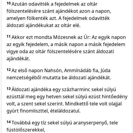
10
Azután odavitték a fejedelmek az oltár
fölszentelésére szánt ajándékot azon a napon,
amelyen fölkenték azt. A fejedelmek odavitték
áldozati ajándékukat az oltár elé.
11
Akkor ezt mondta Mózesnek az Úr: Az egyik napon
az egyik fejedelem, a másik napon a másik fejedelem
vigye oda az oltár fölszentelésére szánt áldozati
ajándékát.
12
Az első napon Nahsón, Ammínádáb fia, Júda
nemzetségéből mutatta be áldozati ajándékát.
13
Áldozati ajándéka egy százharminc sekel súlyú
ezüsttál meg egy hetven sekel súlyú ezüst hintőedény
volt, a szent sekel szerint. Mindkettő tele volt olajjal
gyúrt finomliszttel, ételáldozatul.
14
Továbbá egy tíz sekel súlyú aranyserpenyő, tele
füstölőszerekkel,