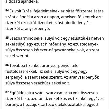
áldozati ajándéka.
84
Ez volt Izráel fejedelmeinek az oltár fölszentelésére
szánt ajándéka azon a napon, amelyen fölkenték azt:
tizenkét ezüsttál, tizenkét ezüst hintőedény és
tizenkét aranyserpenyő.
85
Százharminc sekel súlyú volt egy ezüsttál és hetven
sekel súlyú egy ezüst hintőedény. Az ezüstedények
súlya összesen kétezer-négyszáz sekel volt, a szent
sekel szerint.
86
Továbbá tizenkét aranyserpenyő, tele
füstölőszerekkel. Tíz sekel súlyú volt egy-egy
serpenyő, a szent sekel szerint. Az aranyserpenyők
súlya összesen százhúsz sekel volt.
87
Égőáldozatra szánt szarvasmarha volt összesen
tizenkét bika, azután tizenkét kos és tizenkét egyéves
bárány, a hozzájuk tartozó ételáldozatokkal együtt,