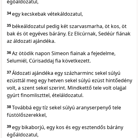
égőáldozatul,
34
egy kecskebak vétekáldozatul,
35
békeáldozatul pedig két szarvasmarha, öt kos, öt
bak és öt egyéves bárány. Ez Elicúrnak, Sedéúr fiának
az áldozati ajándéka.
36
Az ötödik napon Simeon fiainak a fejedelme,
Selumiél, Cúrisaddaj fia következett.
37
Áldozati ajándéka egy százharminc sekel súlyú
ezüsttál meg egy hetven sekel súlyú ezüst hintőedény
volt, a szent sekel szerint. Mindkettő tele volt olajjal
gyúrt finomliszttel, ételáldozatul.
38
Továbbá egy tíz sekel súlyú aranyserpenyő tele
füstölőszerekkel,
39
egy bikaborjú, egy kos és egy esztendős bárány
égőáldozatul,