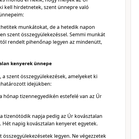
i kell hirdetnetek, szent ünnepre való
 ünnepeim:
hetitek munkátokat, de a hetedik napon
yen szent összegyülekezéssel. Semmi munkát
rtól rendelt pihenőnap legyen az mindenütt,
talan kenyerek ünnepe
, a szent összegyülekezések, amelyeket ki
ghatározott idejükben:
a hónap tizennegyedikén estefelé van az Úr
 tizenötödik napja pedig az Úr kovásztalan
 Hét napig kovásztalan kenyeret egyetek.
t összegyülekezésetek legyen. Ne végezzetek