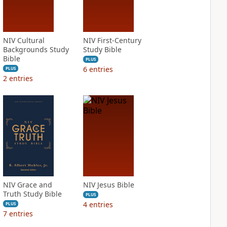
NIV Cultural
NIV First-Century
Backgrounds Study
Study Bible
Bible
PLUS
6
entries
PLUS
2
entries
NIV Grace and
NIV Jesus Bible
Truth Study Bible
PLUS
4
entries
PLUS
7
entries