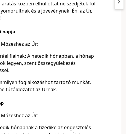
 aratás közben elhullottat ne szedjétek föl.
yomorultnak és a jövevénynek. Én, az Úr,
!
ő napja
t Mózeshez az Úr:
áel fiainak: A hetedik hónapban, a hónap
ok legyen, szent összegyülekezés
sel.
mmilyen foglalkozáshoz tartozó munkát,
e tűzáldozatot az Úrnak.
ep
t Mózeshez az Úr:
dik hónapnak a tizedike az engesztelés