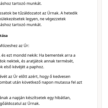
záshoz tartozó munkát.
satok be tűzáldozatot az Úrnak. A hetedik
ülekezésetek legyen, ne végezzetek
záshoz tartozó munkát.
tása
 Mózeshez az Úr:
oz, és ezt mondd nekik: Ha bementek arra a
dok nektek, és aratjátok annak termését,
ok első kévéjét a paphoz.
évét az Úr előtt azért, hogy ő kedvesen
szombat után következő napon mutassa fel azt
ának a napján készítsetek egy hibátlan,
gőáldozatul az Úrnak.