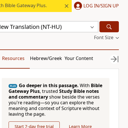
h Bible Gateway Plus.
LOG IN/SIGN UP
ew Translation (NT-HU)
Font Size
Resources
Hebrew/Greek
Your Content
Go deeper in this passage.
With
Bible
PLUS
Gateway Plus
, trusted
Study Bible notes
and commentary
show beside the verses
you're reading—so you can explore the
meaning and context of Scripture without
leaving the page.
Start 7-day free trial
Learn More