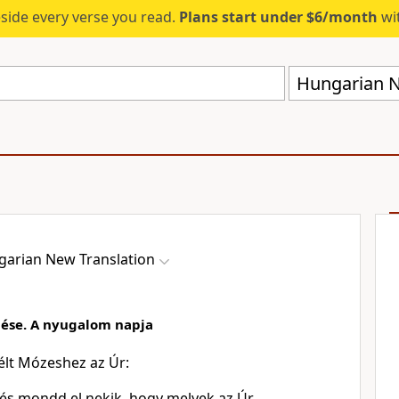
eside every verse you read.
Plans start under $6/month
wit
Hungarian N
arian New Translation
lése. A nyugalom napja
élt Mózeshez az Úr:
z, és mondd el nekik, hogy melyek az Úr