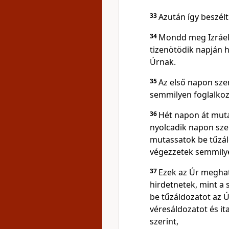
33
Azután így beszél
34
Mondd meg Izráel
tizenötödik napján 
Úrnak.
35
Az első napon sze
semmilyen foglalko
36
Hét napon át muta
nyolcadik napon sze
mutassatok be tűzál
végezzetek semmily
37
Ezek az Úr meghat
hirdetnetek, mint a
be tűzáldozatot az Ú
véresáldozatot és i
szerint,