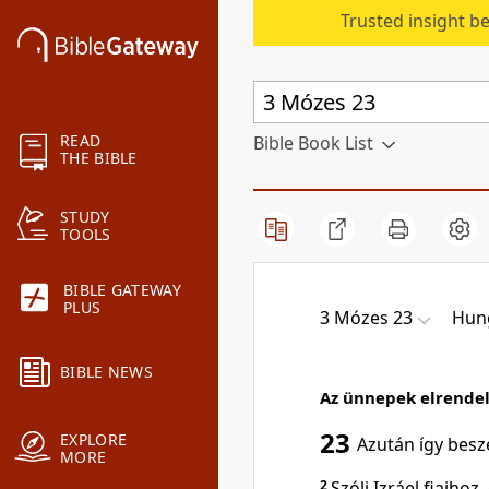
Trusted insight b
READ
Bible Book List
THE BIBLE
STUDY
TOOLS
BIBLE GATEWAY
PLUS
3 Mózes 23
Hung
BIBLE NEWS
Az ünnepek elrende
23
EXPLORE
Azután így besz
MORE
2
Szólj Izráel fiaiho