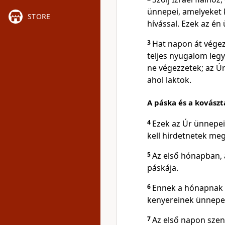
ünnepei, amelyeket k
STORE
hívással. Ezek az én
3
Hat napon át végez
teljes nyugalom leg
ne végezzetek; az Ú
ahol laktok.
A páska és a kovász
4
Ezek az Úr ünnepei
kell hirdetnetek me
5
Az első hónapban, 
páskája.
6
Ennek a hónapnak a
kenyereinek ünnepe.
7
Az első napon szen