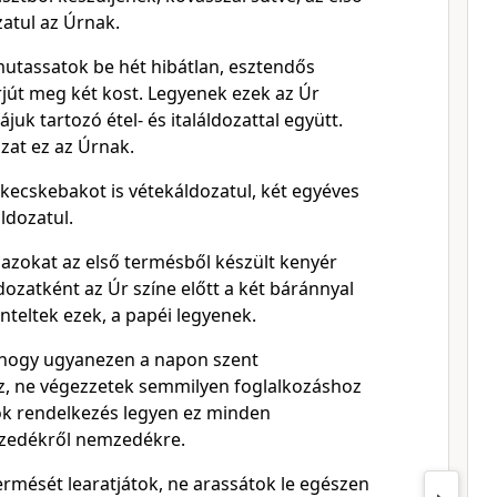
atul az Úrnak.
mutassatok be hét hibátlan, esztendős
rjút meg két kost. Legyenek ezek az Úr
juk tartozó étel- és italáldozattal együtt.
ozat ez az Úrnak.
 kecskebakot is vétekáldozatul, két egyéves
ldozatul.
 azokat az első termésből készült kenyér
ldozatként az Úr színe előtt a két báránnyal
nteltek ezek, a papéi legyenek.
, hogy ugyanezen a napon szent
z, ne végezzetek semmilyen foglalkozáshoz
k rendelkezés legyen ez minden
zedékről nemzedékre.
ermését learatjátok, ne arassátok le egészen