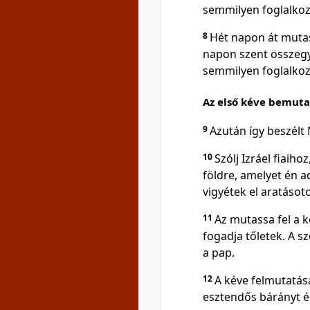
semmilyen foglalko
8
Hét napon át mutas
napon szent összegy
semmilyen foglalko
Az első kéve bemuta
9
Azután így beszélt
10
Szólj Izráel fiaih
földre, amelyet én a
vigyétek el aratásot
11
Az mutassa fel a k
fogadja tőletek. A 
a pap.
12
A kéve felmutatás
esztendős bárányt é