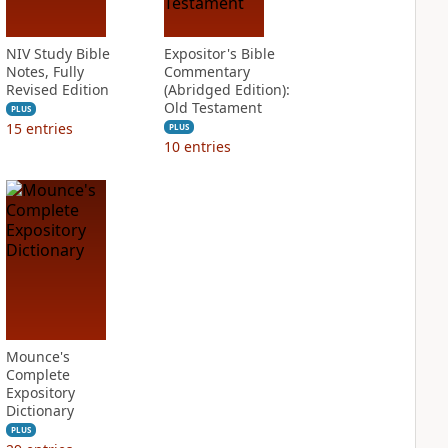
NIV Study Bible
Expositor's Bible
Notes, Fully
Commentary
Revised Edition
(Abridged Edition):
Old Testament
PLUS
15
entries
PLUS
10
entries
Mounce's
Complete
Expository
Dictionary
PLUS