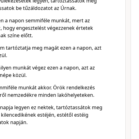
yülekezésetek legyen, tartóztassátok meg
satok be tűzáldozatot az Úrnak.
en a napon semmiféle munkát, mert az
z, hogy engesztelést végezzenek értetek
ak színe előtt.
em tartóztatja meg magát ezen a napon, azt
zül.
milyen munkát végez ezen a napon, azt az
népe közül.
mmiféle munkát akkor. Örök rendelkezés
ről nemzedékre minden lakóhelyeteken.
 napja legyen ez nektek, tartóztassátok meg
ilencedikének estéjén, estétől estéig
tok napján.