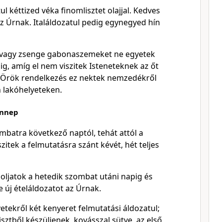
ul kéttized véka finomlisztet olajjal. Kedves
 az Úrnak. Italáldozatul pedig egynegyed hín
t vagy zsenge gabonaszemeket ne egyetek
g, amíg el nem viszitek Isteneteknek az őt
. Örök rendelkezés ez nektek nemzedékről
lakóhelyeteken.
ünnep
mbatra következő naptól, tehát attól a
zitek a felmutatásra szánt kévét, hét teljes
ljatok a hetedik szombat utáni napig és
 új ételáldozatot az Úrnak.
tekről két kenyeret felmutatási áldozatul;
isztből készüljenek, kovásszal sütve, az első