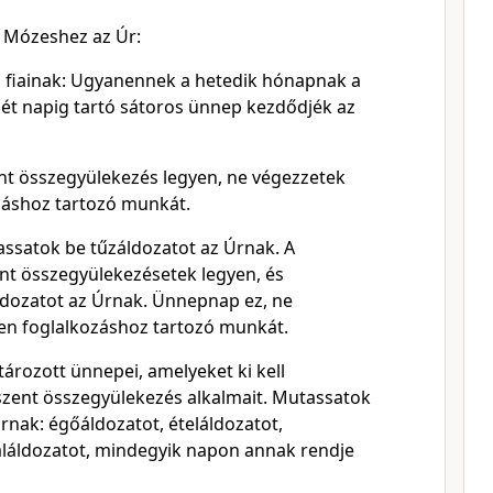
t Mózeshez az Úr:
 fiainak: Ugyanennek a hetedik hónapnak a
hét napig tartó sátoros ünnep kezdődjék az
nt összegyülekezés legyen, ne végezzetek
záshoz tartozó munkát.
ssatok be tűzáldozatot az Úrnak. A
nt összegyülekezésetek legyen, és
dozatot az Úrnak. Ünnepnap ez, ne
en foglalkozáshoz tartozó munkát.
ározott ünnepei, amelyeket ki kell
 szent összegyülekezés alkalmait. Mutassatok
rnak: égőáldozatot, ételáldozatot,
találdozatot, mindegyik napon annak rendje