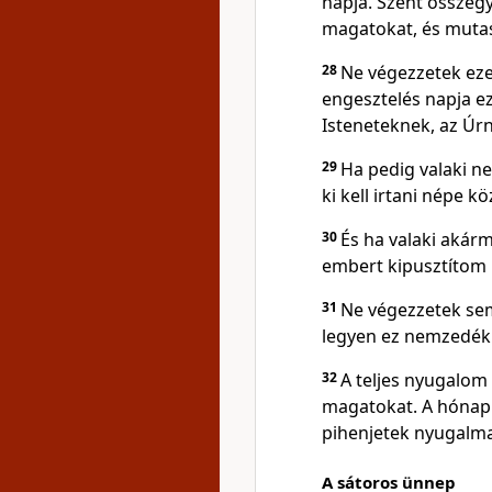
napja. Szent összeg
magatokat, és mutas
28
Ne végezzetek ez
engesztelés napja e
Isteneteknek, az Úrn
29
Ha pedig valaki n
ki kell irtani népe kö
30
És ha valaki akár
embert kipusztítom 
31
Ne végezzetek se
legyen ez nemzedék
32
A teljes nyugalom
magatokat. A hónap k
pihenjetek nyugalma
A sátoros ünnep