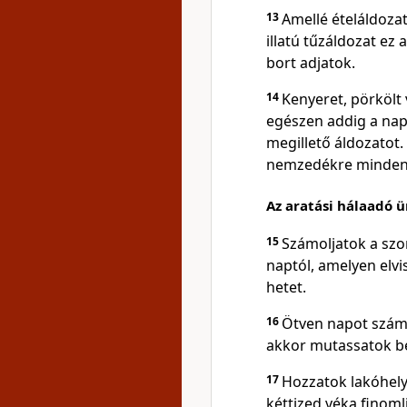
13
Amellé ételáldozat
illatú tűzáldozat ez
bort adjatok.
14
Kenyeret, pörköl
egészen addig a napi
megillető áldozatot
nemzedékre minden 
Az aratási hálaadó 
15
Számoljatok a szo
naptól, amelyen elvis
hetet.
16
Ötven napot számo
akkor mutassatok be
17
Hozzatok lakóhelye
kéttized véka finoml