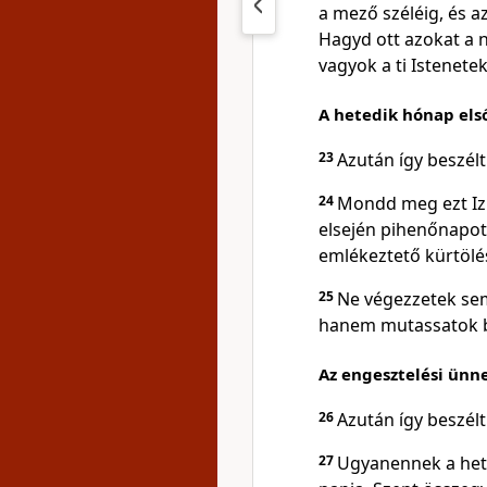
a mező széléig, és az
Hagyd ott azokat a n
vagyok a ti Istenetek
A hetedik hónap els
23
Azután így beszél
24
Mondd meg ezt Izr
elsején pihenőnapot
emlékeztető kürtölés
25
Ne végezzetek se
hanem mutassatok b
Az engesztelési ünn
26
Azután így beszél
27
Ugyanennek a hete