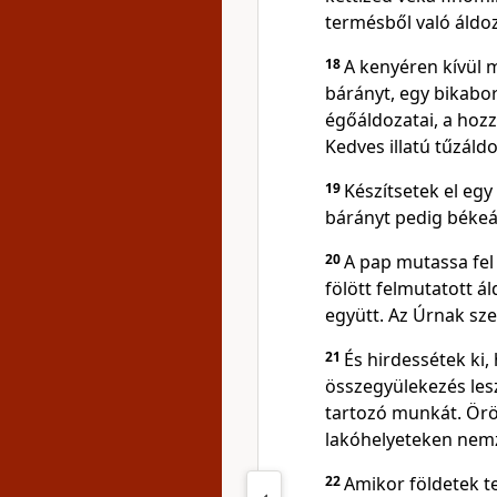
termésből való áldoz
18
A kenyéren kívül 
bárányt, egy bikabo
égőáldozatai, a hozzá
Kedves illatú tűzáld
19
Készítsetek el egy
bárányt pedig békeá
20
A pap mutassa fel
fölött felmutatott á
együtt. Az Úrnak sze
21
És hirdessétek ki
összegyülekezés les
tartozó munkát. Örö
lakóhelyeteken nem
22
Amikor földetek t