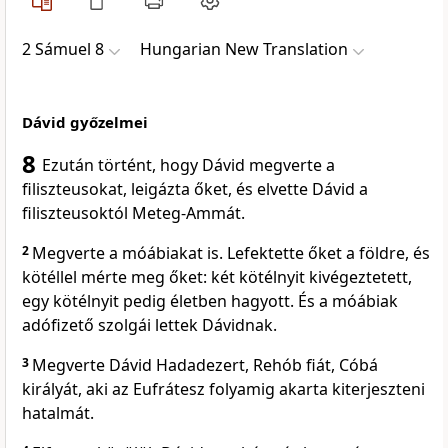
2 Sámuel 8
Hungarian New Translation
Dávid győzelmei
8
Ezután történt, hogy Dávid megverte a
filiszteusokat, leigázta őket, és elvette Dávid a
filiszteusoktól Meteg-Ammát.
2
Megverte a móábiakat is. Lefektette őket a földre, és
kötéllel mérte meg őket: két kötélnyit kivégeztetett,
egy kötélnyit pedig életben hagyott. És a móábiak
adófizető szolgái lettek Dávidnak.
3
Megverte Dávid Hadadezert, Rehób fiát, Cóbá
királyát, aki az Eufrátesz folyamig akarta kiterjeszteni
hatalmát.