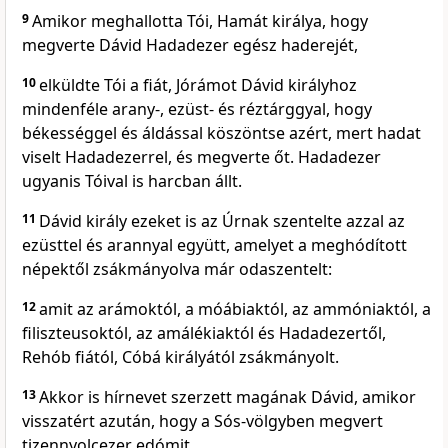
9
Amikor meghallotta Tói, Hamát királya, hogy
megverte Dávid Hadadezer egész haderejét,
10
elküldte Tói a fiát, Jórámot Dávid királyhoz
mindenféle arany-, ezüst- és réztárggyal, hogy
békességgel és áldással köszöntse azért, mert hadat
viselt Hadadezerrel, és megverte őt. Hadadezer
ugyanis Tóival is harcban állt.
11
Dávid király ezeket is az Úrnak szentelte azzal az
ezüsttel és arannyal együtt, amelyet a meghódított
népektől zsákmányolva már odaszentelt:
12
amit az arámoktól, a móábiaktól, az ammóniaktól, a
filiszteusoktól, az amálékiaktól és Hadadezertől,
Rehób fiától, Cóbá királyától zsákmányolt.
13
Akkor is hírnevet szerzett magának Dávid, amikor
visszatért azután, hogy a Sós-völgyben megvert
tizennyolcezer edómit.