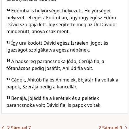
14
Edómba is helyőrséget helyezett. Helyőrséget
helyezett el egész Edómban, úgyhogy egész Edóm
Dávid szolgája lett. Így segítette meg az Úr Dávidot
mindenütt, ahova csak ment.
15
Így uralkodott Dávid egész Izráelen, jogot és
igazságot szolgáltatva egész népének.
16
A hadsereg parancsnoka Jóáb, Cerújá fia, a
főtanácsos pedig Jósáfát, Ahilúd fia volt.
17
Cádók, Ahitúb fia és Ahimelek, Ebjátár fia voltak a
papok, Szerájá pedig a kancellár.
18
Benájá, Jójádá fia a kerétiek és a pelétiek
parancsnoka volt; Dávid fiai is papok voltak.
2 Sámuel 7
2 Sámuel 9