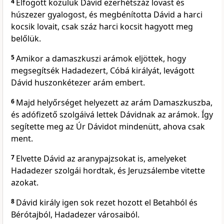
4
Elfogott közülük Dávid ezerhétszáz lovast és
húszezer gyalogost, és megbénította Dávid a harci
kocsik lovait, csak száz harci kocsit hagyott meg
belőlük.
5
Amikor a damaszkuszi arámok eljöttek, hogy
megsegítsék Hadadezert, Cóbá királyát, levágott
Dávid huszonkétezer arám embert.
6
Majd helyőrséget helyezett az arám Damaszkuszba,
és adófizető szolgáivá lettek Dávidnak az arámok. Így
segítette meg az Úr Dávidot mindenütt, ahova csak
ment.
7
Elvette Dávid az aranypajzsokat is, amelyeket
Hadadezer szolgái hordtak, és Jeruzsálembe vitette
azokat.
8
Dávid király igen sok rezet hozott el Betahból és
Bérótajból, Hadadezer városaiból.