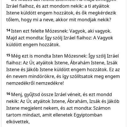
Izráel fiaihoz, és azt mondom nekik: a ti atyáitok
Istene küldött engem hozzátok, és ők megkérdezik
tőlem, hogy mi a neve, akkor mit mondjak nekik?
14
Isten ezt felelte Mózesnek: Vagyok, aki vagyok.
Majd azt mondta: Így szólj Izráel fiaihoz: A Vagyok
küldött engem hozzátok.
15
Még ezt is mondta Isten Mózesnek: Így szólj Izráel
fiaihoz: Az Úr, atyáitok Istene, Ábrahám Istene, Izsák
Istene és Jákób Istene küldött engem hozzátok. Ez az
én nevem mindörökre, és így szólítsatok meg engem
nemzedékről nemzedékre!
16
Menj, gyűjtsd össze Izráel véneit, és ezt mondd
nekik: Az Úr, atyáitok Istene, Ábrahám, Izsák és Jákób
Istene megjelent nekem, és azt mondta: Számon
tartom mindazt, amit ellenetek Egyiptomban
elkövettek,