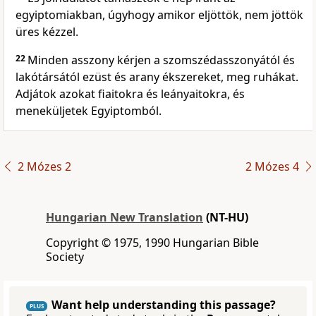
egyiptomiakban, úgyhogy amikor eljöttök, nem jöttök
üres kézzel.
22
Minden asszony kérjen a szomszédasszonyától és
lakótársától ezüst és arany ékszereket, meg ruhákat.
Adjátok azokat fiaitokra és leányaitokra, és
meneküljetek Egyiptomból.
2 Mózes 2
2 Mózes 4
Hungarian New Translation
(NT-HU)
Copyright © 1975, 1990 Hungarian Bible
Society
Want help understanding this passage?
PLUS