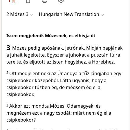
2 Mózes 3
Hungarian New Translation
Isten megjelenik Mózesnek, és elhívja őt
3
Mózes pedig apósának, Jetrónak, Midján papjának
a juhait legeltette. Egyszer a juhokat a pusztán túlra
terelte, és eljutott az Isten hegyéhez, a Hórebhez.
2
Ott megjelent neki az Úr angyala tűz lángjában egy
csipkebokor közepéből. Látta ugyanis, hogy a
csipkebokor tűzben ég, de mégsem ég el a
csipkebokor.
3
Akkor ezt mondta Mózes: Odamegyek, és
megnézem ezt a nagy csodát: miért nem ég el a
csipkebokor?