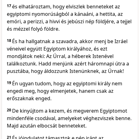
17
és elhatároztam, hogy elviszlek benneteket az
egyiptomi nyomorúságból a kánaáni, a hettita, az
emóri, a perizzi, a hivvi és jebúszi nép földjére, a tejjel
és mézzel folyó földre.
18
És ha hallgatnak a szavadra, akkor menj be Izráel
véneivel együtt Egyiptom királyához, és ezt
mondjátok neki: Az Úrral, a héberek Istenével
találkoztunk. Hadd menjünk azért háromnapi útra a
pusztába, hogy áldozzunk Istenünknek, az Úrnak!
19
Én ugyan tudom, hogy az egyiptomi király nem
engedi meg, hogy elmenjetek, hanem csak az
erőszaknak enged.
20
De kinyújtom a kezem, és megverem Egyiptomot
mindenféle csodával, amelyeket véghezviszek benne.
Majd azután elbocsát benneteket.
21
És jóindulatot támasztok e nép iránt az