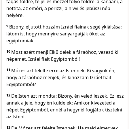
tágas földre, tejjel és mézzel folyó földre: a kánaáni, a
hettita, az emóri, a perizzi, a hivvi és jebúszi nép
helyére.
9
Bizony, eljutott hozzám Izráel fiainak segélykiáltása;
látom is, hogy mennyire sanyargatják őket az
egyiptomiak.
10
Most azért menj! Elküldelek a fáraóhoz, vezesd ki
népemet, Izráel fiait Egyiptomból!
11
Mózes azt felelte erre az Istennek: Ki vagyok én,
hogy a fáraóhoz menjek, és kihozzam Izráel fiait
Egyiptomból?
12
De Isten azt mondta: Bizony, én veled leszek. Ez lesz
annak a jele, hogy én küldelek: Amikor kivezeted a
népet Egyiptomból, ennél a hegynél fogjátok tisztelni
az Istent.
13
De Mózes azt felelte Istennek: Ha majd elmegyek