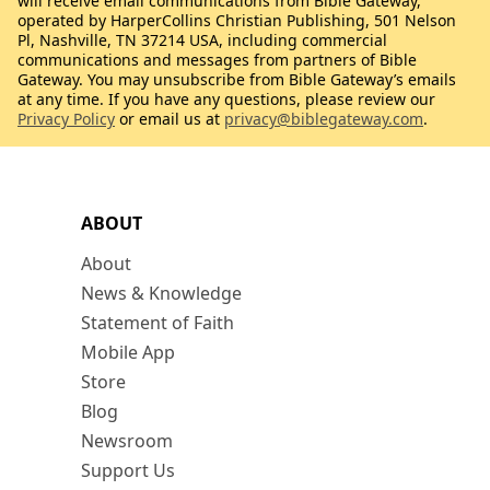
will receive email communications from Bible Gateway,
operated by HarperCollins Christian Publishing, 501 Nelson
Pl, Nashville, TN 37214 USA, including commercial
communications and messages from partners of Bible
Gateway. You may unsubscribe from Bible Gateway’s emails
at any time. If you have any questions, please review our
Privacy Policy
or email us at
privacy@biblegateway.com
.
ABOUT
About
News & Knowledge
Statement of Faith
Mobile App
Store
Blog
Newsroom
Support Us