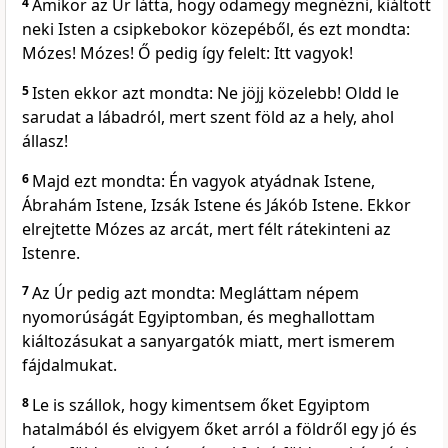
4
Amikor az Úr látta, hogy odamegy megnézni, kiáltott
neki Isten a csipkebokor közepéből, és ezt mondta:
Mózes! Mózes! Ő pedig így felelt: Itt vagyok!
5
Isten ekkor azt mondta: Ne jöjj közelebb! Oldd le
sarudat a lábadról, mert szent föld az a hely, ahol
állasz!
6
Majd ezt mondta: Én vagyok atyádnak Istene,
Ábrahám Istene, Izsák Istene és Jákób Istene. Ekkor
elrejtette Mózes az arcát, mert félt rátekinteni az
Istenre.
7
Az Úr pedig azt mondta: Megláttam népem
nyomorúságát Egyiptomban, és meghallottam
kiáltozásukat a sanyargatók miatt, mert ismerem
fájdalmukat.
8
Le is szállok, hogy kimentsem őket Egyiptom
hatalmából és elvigyem őket arról a földről egy jó és