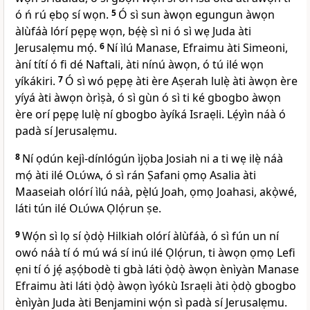
ó ń rú ẹbọ sí wọn.
5
Ó sì sun àwọn egungun àwọn
àlùfáà lórí pẹpẹ wọn, bẹ́ẹ̀ sì ni ó sì wẹ Juda àti
Jerusalẹmu mọ́.
6
Ní ìlú Manase, Efraimu àti Simeoni,
àní títí ó fi dé Naftali, àti nínú àwọn, ó tú ilé wọn
yíkákiri.
7
Ó sì wó pẹpẹ àti ère Aṣerah lulẹ̀ àti àwọn ère
yíyá àti àwọn òrìṣà, ó sì gùn ó sì ti ké gbogbo àwọn
ère orí pẹpẹ lulẹ̀ ní gbogbo àyíká Israẹli. Lẹ́yìn náà ó
padà sí Jerusalẹmu.
8
Ní ọdún kejì-dínlógún ìjọba Josiah ni a ti wẹ ilẹ̀ náà
mọ́ àti ilé
Olúwa
, ó sì rán Ṣafani ọmọ Asalia àti
Maaseiah olórí ìlú náà, pẹ̀lú Joah, ọmọ Joahasi, akọ̀wé,
láti tún ilé
Olúwa
Ọlọ́run ṣe.
9
Wọ́n sì lọ sí ọ̀dọ̀ Hilkiah olórí àlùfáà, ó sì fún un ní
owó náà tí ó mú wá sí inú ilé Ọlọ́run, ti àwọn ọmọ Lefi
ẹni tí ó jẹ́ aṣọ́bodè ti gbà láti ọ̀dọ̀ àwọn ènìyàn Manase
Efraimu àti láti ọ̀dọ̀ àwọn ìyókù Israẹli àti ọ̀dọ̀ gbogbo
ènìyàn Juda àti Benjamini wọ́n sì padà sí Jerusalẹmu.