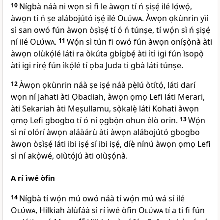
10
Nígbà náà ni wọn sì fi le àwọn tí ń ṣiṣẹ́ ilé lọ́wọ́,
àwọn tí ń ṣe alábojútó iṣẹ́ ilé
Olúwa
. Àwọn ọkùnrin yìí
sì san owó fún àwọn òṣìṣẹ́ tí ó ń túnṣe, tí wọ́n sì ń ṣiṣẹ́
ní ilé
Olúwa
.
11
Wọ́n sì tún fi owó fún àwọn oníṣọ̀nà àti
àwọn olùkọ́lé láti ra òkúta gbígbẹ́ àti ìtì igi fún ìsopọ̀
àti igi rírẹ́ fún ìkọ́lé tí ọba Juda ti gbà láti túnṣe.
12
Àwọn ọkùnrin náà ṣe iṣẹ́ náà pẹ̀lú òtítọ́, láti darí
wọn ní Jahati àti Ọbadiah, àwọn ọmọ Lefi láti Merari,
àti Sekariah àti Meṣullamu, sọ̀kalẹ̀ láti Kohati àwọn
ọmọ Lefi gbogbo tí ó ní ọgbọ̀n ohun èlò orin.
13
Wọ́n
sì ní olórí àwọn aláàárù àti àwọn alábojútó gbogbo
àwọn òṣìṣẹ́ láti ibi iṣẹ́ sí ibi iṣẹ́, díẹ̀ nínú àwọn ọmọ Lefi
sì ní akọ̀wé, olùtọ́jú àti olùṣọ́nà.
A rí ìwé òfin
14
Nígbà tí wọ́n mú owó náà tí wọ́n mú wá sí ilé
Olúwa
, Hilkiah àlùfáà sì rí ìwé òfin
Olúwa
tí a ti fi fún