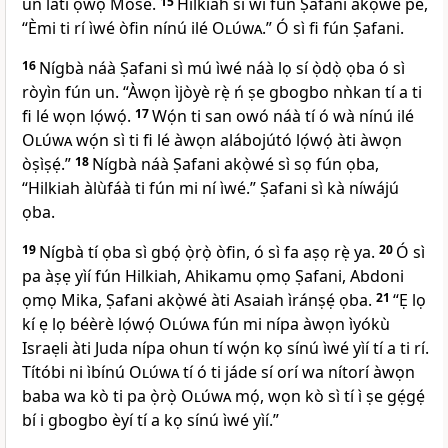
un láti ọwọ́ Mose.
15
Hilkiah sì wí fún Ṣafani akọ̀wé pé,
“Èmi ti rí ìwé òfin nínú ilé
Olúwa
.” Ó sì fi fún Ṣafani.
16
Nígbà náà Ṣafani sì mú ìwé náà lọ sí ọ̀dọ̀ ọba ó sì
ròyìn fún un. “Àwọn ìjòyè rẹ̀ ń ṣe gbogbo nǹkan tí a ti
fi lé wọn lọ́wọ́.
17
Wọ́n ti san owó náà tí ó wà nínú ilé
Olúwa
wọ́n sì ti fi lé àwọn alábojútó lọ́wọ́ àti àwọn
òṣìṣẹ́.”
18
Nígbà náà Ṣafani akọ̀wé sì sọ fún ọba,
“Hilkiah àlùfáà ti fún mi ní ìwé.” Ṣafani sì kà níwájú
ọba.
19
Nígbà tí ọba sì gbọ́ ọ̀rọ̀ òfin, ó sì fa aṣọ rẹ̀ ya.
20
Ó sì
pa àṣẹ yìí fún Hilkiah, Ahikamu ọmọ Ṣafani, Abdoni
ọmọ Mika, Ṣafani akọ̀wé àti Asaiah ìránṣẹ́ ọba.
21
“Ẹ lọ
kí ẹ lọ béèrè lọ́wọ́
Olúwa
fún mi nípa àwọn ìyókù
Israẹli àti Juda nípa ohun tí wọ́n kọ sínú ìwé yìí tí a ti rí.
Títóbi ni ìbínú
Olúwa
tí ó ti jáde sí orí wa nítorí àwọn
baba wa kò ti pa ọ̀rọ̀
Olúwa
mọ́, wọn kò sì tí ì ṣe gẹ́gẹ́
bí i gbogbo èyí tí a kọ sínú ìwé yìí.”