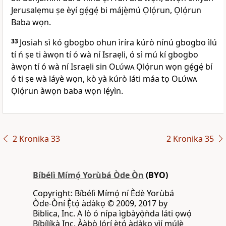
Jerusalẹmu ṣe èyí gẹ́gẹ́ bi májẹ̀mú Ọlọ́run, Ọlọ́run
Baba wọn.
33
Josiah sì kó gbogbo ohun ìríra kúrò nínú gbogbo ìlú
tí ń ṣe ti àwọn tí ó wà ní Israẹli, ó sì mú kí gbogbo
àwọn tí ó wà ní Israẹli sin
Olúwa
Ọlọ́run wọn gẹ́gẹ́ bí
ó ti ṣe wà láyè wọn, kò yà kúrò láti máa tọ
Olúwa
Ọlọ́run àwọn baba wọn lẹ́yìn.
2 Kronika 33
2 Kronika 35
Bíbélì Mímọ́ Yorùbá Òde Òn
(BYO)
Copyright: Bíbélì Mímọ́ ní Èdè Yorùbá
Òde-Òní Ẹ̀tọ́ àdàkọ © 2009, 2017 by
Biblica, Inc. A lò ó nípa ìgbàyọ̀ǹda láti ọwọ́
Bíbílíkà Inc. Ààbò lórí ẹ̀tọ́ àdàkọ yìí múlẹ̀