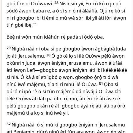
gbọ́ tìrẹ ni
Olúwa
wí.
28
Nísinsin yìí, Èmi ó kó ọ jọ pọ̀
sọ́dọ̀ àwọn baba rẹ, a ó sì sin ọ́ ní àlàáfíà. Ojú rẹ kò sì
ní rí gbogbo ibi tí èmi ó mú wá sórí ibí yìí àti lórí àwọn
tí ń gbé ibẹ̀.’ ”
Bẹ́ẹ̀ ni wọ́n mún ìdáhùn rẹ̀ padà sí ọ̀dọ̀ ọba.
29
Nígbà náà ni ọba sì pe gbogbo àwọn àgbàgbà Juda
jọ àti Jerusalẹmu.
30
Ó gòkè lọ sí ilé
Olúwa
pẹ̀lú àwọn
ọkùnrin Juda, àwọn ènìyàn Jerusalẹmu, àwọn àlùfáà
àti àwọn Lefi—gbogbo àwọn ènìyàn láti ibi kéékèèkéé
sí ńlá. Ó kà á sí etí ìgbọ́ ọ wọn, gbogbo ọ̀rọ̀ tí ó wà
nínú ìwé májẹ̀mú, tí a ti rí nínú ilé
Olúwa
.
31
Ọba sì
dúró ní ipò rẹ̀ ó sì tún májẹ̀mú dá níwájú
Olúwa
láti
tẹ̀lé
Olúwa
àti láti pa òfin rẹ̀ mọ́, àti ẹ̀rí rẹ̀ àti àṣẹ rẹ̀
pẹ̀lú gbogbo ọkàn rẹ̀ àti gbogbo àyà rẹ̀ àti láti pa ọ̀rọ̀
májẹ̀mú tí a kọ sí inú ìwé yìí.
32
Nígbà náà, ó sì mú kí gbogbo ènìyàn ní Jerusalẹmu
àti Benjamini dúró nínú ẹ̀rí fún ara wọn, àwọn ènìyàn