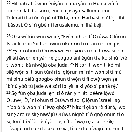
22
Hilkiah àti àwọn ènìyàn tí ọba yàn tọ Hulda wòlíì
obìnrin láti ba sọ̀rọ̀, ẹni tí ó jẹ́ aya Ṣallumu ọmọ
Tokhati tí a tún ń pè ní Tikfa, ọmọ Harhasi, olùtọ́jú ibi
ìkáṣọsí. Ó sì ń gbé ní Jerusalẹmu, ní ìhà kejì.
23
Ó sì wí fún wọn wí pé, “Èyí ni ohun tí
Olúwa
, Ọlọ́run
Israẹli ti sọ: Sọ fún àwọn ọkùnrin tí ó rán ọ sí mi pé,
24
‘Èyí ni ohun tí
Olúwa
wí: Èmi yóò sì mú ibi wá sí ìhín
yìí àti àwọn ènìyàn rẹ̀ gbogbo àní ègún tí a kọ sínú ìwé
tí wọ́n ti kà níwájú ọba Juda.
25
Nítorí tí wọ́n ti kọ̀ mí
sílẹ̀ wọ́n sì ti sun tùràrí sí ọlọ́run mìíràn wọ́n sì ti mú
mi bínú pẹ̀lú gbogbo ohun tí wọ́n ti fi ọwọ́ wọn ṣe,
ìbínú yóò tú jáde wá sórí ibí yìí, a kì yóò sì paná rẹ̀.’
26
Sọ fún ọba Juda, ẹni tí ó rán yín láti béèrè lọ́wọ́
Olúwa
, ‘Èyí ni ohun tí
Olúwa
ti sọ, Ọlọ́run Israẹli, sọ
nípa ọ̀rọ̀ wọ́n nì tí ìwọ gbọ́:
27
Nítorí ọkàn rẹ̀ dúró, ìwọ
sì rẹ ara rẹ sílẹ̀ níwájú
Olúwa
nígbà tí ó gbọ́ ohun tí ó
sọ lórí ibí yìí àti ènìyàn rẹ, nítorí ìwọ rẹ ara rẹ sílẹ̀
níwájú mi tí o sì fa aṣọ rẹ ya, tí o sì lọ níwájú mi. Èmi ti