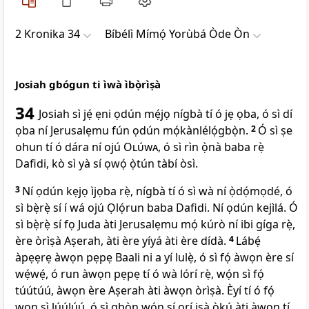
2 Kronika 34
Bíbélì Mímọ́ Yorùbá Òde Òn
Josiah gbógun ti ìwà ìbọ̀rìṣà
34
Josiah sì jẹ́ ẹni ọdún mẹ́jọ nígbà tí ó jẹ ọba, ó sì dí
ọba ní Jerusalẹmu fún ọdún mọ́kànlélọ́gbọ̀n.
2
Ó sì ṣe
ohun tí ó dára ní ojú
Olúwa
, ó sì rìn ọ̀nà baba rẹ̀
Dafidi, kò sì yà sí ọwọ́ ọ̀tún tàbí òsì.
3
Ní ọdún kẹjọ ìjọba rẹ̀, nígbà tí ó sì wà ní ọ̀dọ́mọdé, ó
sì bẹ̀rẹ̀ sí í wá ojú Ọlọ́run baba Dafidi. Ní ọdún kejìlá. Ó
sì bẹ̀rẹ̀ sí fọ Juda àti Jerusalẹmu mọ́ kúrò ní ibi gíga rẹ̀,
ère òrìṣà Aṣerah, àti ère yíyá àti ère dídà.
4
Lábẹ́
àpẹẹrẹ àwọn pẹpẹ Baali ni a yí lulẹ̀, ó sì fọ́ àwọn ère sí
wẹ́wẹ́, ó run àwọn pẹpẹ tí ó wà lórí rẹ̀, wọ́n sì fọ́
túútúú, àwọn ère Aṣerah àti àwọn òrìṣà. Èyí tí ó fọ́
wọn sì lúúlúú, ó sì gbọ̀n wọ́n sí orí isà òkú àti àwọn tí