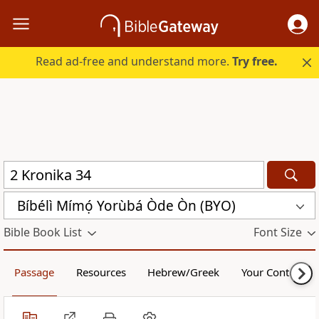
Read ad-free and understand more.
Try free.
Bíbélì Mímọ́ Yorùbá Òde Òn (BYO)
Bible Book List
Font Size
Passage
Resources
Hebrew/Greek
Your Content