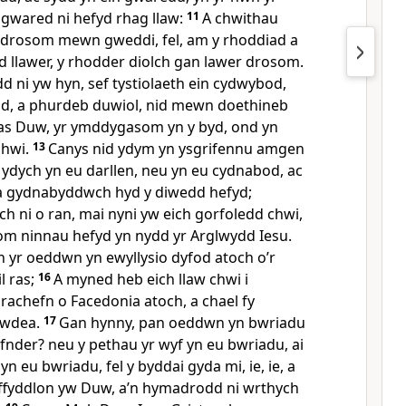
 gwared ni hefyd rhag llaw:
11
A chwithau
 drosom mewn gweddi, fel, am y rhoddiad a
d llawer, y rhodder diolch gan lawer drosom.
d ni yw hyn, sef tystiolaeth ein cydwybod,
, a phurdeb duwiol, nid mewn doethineb
as Duw, yr ymddygasom yn y byd, ond yn
chwi.
13
Canys nid ydym yn ysgrifennu amgen
 ydych yn eu darllen, neu yn eu cydnabod, ac
 a gydnabyddwch hyd y diwedd hefyd;
h ni o ran, mai nyni yw eich gorfoledd chwi,
dom ninnau hefyd yn nydd yr Arglwydd Iesu.
n yr oeddwn yn ewyllysio dyfod atoch o’r
l ras;
16
A myned heb eich llaw chwi i
rachefn o Facedonia atoch, a chael fy
Jwdea.
17
Gan hynny, pan oeddwn yn bwriadu
gafnder? neu y pethau yr wyf yn eu bwriadu, ai
yn eu bwriadu, fel y byddai gyda mi, ie, ie, a
 ffyddlon yw Duw, a’n hymadrodd ni wrthych