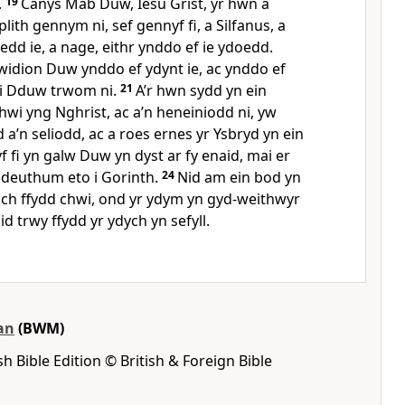
.
19
Canys Mab Duw, Iesu Grist, yr hwn a
ith gennym ni, sef gennyf fi, a Silfanus, a
dd ie, a nage, eithr ynddo ef ie ydoedd.
widion Duw ynddo ef ydynt ie, ac ynddo ef
i Dduw trwom ni.
21
A’r hwn sydd yn ein
wi yng Nghrist, ac a’n heneiniodd ni, yw
 a’n seliodd, ac a roes ernes yr Ysbryd yn ein
f fi yn galw Duw yn dyst ar fy enaid, mai er
ddeuthum eto i Gorinth.
24
Nid am ein bod yn
ich ffydd chwi, ond yr ydym yn gyd-weithwyr
id trwy ffydd yr ydych yn sefyll.
an
(BWM)
 Bible Edition © British & Foreign Bible