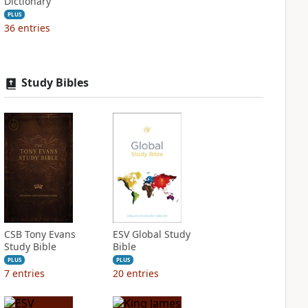
Dictionary
PLUS
36
entries
Study Bibles
CSB Tony Evans
ESV Global Study
Study Bible
Bible
PLUS
PLUS
7
entries
20
entries