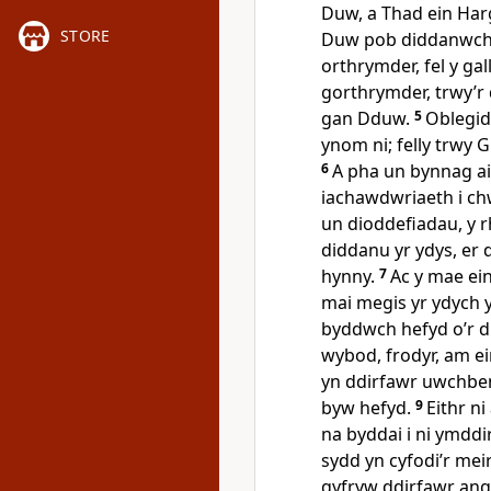
Duw, a Thad ein Harg
STORE
Duw pob diddanwch
orthrymder, fel y g
gorthrymder, trwy’r 
gan Dduw.
5
Oblegid
ynom ni; felly trwy 
6
A pha un bynnag ai
iachawdwriaeth i chw
un dioddefiadau, y r
diddanu yr ydys, er
hynny.
7
Ac y mae ei
mai megis yr ydych y
byddwch hefyd o’r 
wybod, frodyr, am ei
yn ddirfawr uwchben
byw hefyd.
9
Eithr n
na byddai i ni ymdd
sydd yn cyfodi’r mei
gyfryw ddirfawr ang