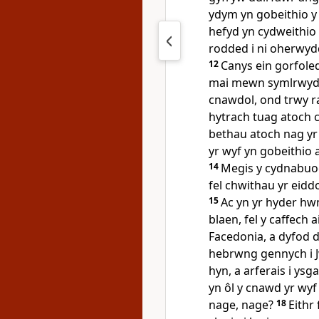
ydym yn gobeithio y
hefyd yn cydweithio
rodded i ni oherwyd
12
Canys ein gorfoled
mai mewn symlrwydd
cnawdol, ond trwy r
hytrach tuag atoch 
bethau atoch nag yr
yr wyf yn gobeithio
14
Megis y cydnabuoc
fel chwithau yr eid
15
Ac yn yr hyder hw
blaen, fel y caffech ai
Facedonia, a dyfod d
hebrwng gennych i 
hyn, a arferais i ys
yn ôl y cnawd yr wyf 
nage, nage?
18
Eithr