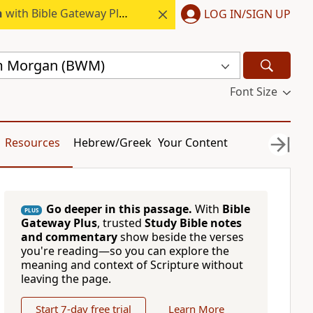
h
with Bible Gateway Plus.
LOG IN/SIGN UP
am Morgan (BWM)
Font Size
Resources
Hebrew/Greek
Your Content
Go deeper in this passage.
With
Bible
PLUS
Gateway Plus
, trusted
Study Bible notes
and commentary
show beside the verses
you're reading—so you can explore the
meaning and context of Scripture without
leaving the page.
Start 7-day free trial
Learn More