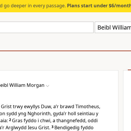
d go deeper in every passage.
Plans start under $6/mont
Beibl Willi
eibl William Morgan
u Grist trwy ewyllys Duw, a’r brawd Timotheus,
n sydd yng Nghorinth, gyda’r holl seintiau y
aia:
2
Gras fyddo i chwi, a thangnefedd, oddi
’r Arglwydd Iesu Grist.
3
Bendigedig fyddo