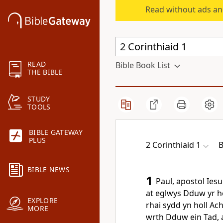
Read without ads an
READ
Bible Book List
THE BIBLE
STUDY
TOOLS
BIBLE GATEWAY
PLUS
2 Corinthiaid 1
B
BIBLE NEWS
1
Paul, apostol Ies
at eglwys Dduw yr ho
EXPLORE
rhai sydd yn holl Ach
MORE
wrth Dduw ein Tad, a