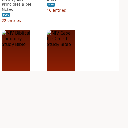
Principles Bible
PLUS
Notes
16
entries
PLUS
22
entries
NIV Biblical
NIV Case for Christ
Theology Study
Study Bible
Bible
PLUS
7
entries
PLUS
22
entries