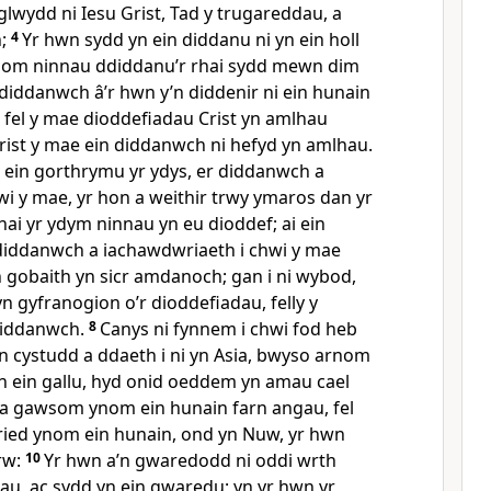
lwydd ni Iesu Grist, Tad y trugareddau, a
;
4
Yr hwn sydd yn ein diddanu ni yn ein holl
allom ninnau ddiddanu’r rhai sydd mewn dim
diddanwch â’r hwn y’n diddenir ni ein hunain
 fel y mae dioddefiadau Crist yn amlhau
Grist y mae ein diddanwch ni hefyd yn amlhau.
 ein gorthrymu yr ydys, er diddanwch a
i y mae, yr hon a weithir trwy ymaros dan yr
hai yr ydym ninnau yn eu dioddef; ai ein
 diddanwch a iachawdwriaeth i chwi y mae
n gobaith yn sicr amdanoch; gan i ni wybod,
n gyfranogion o’r dioddefiadau, felly y
diddanwch.
8
Canys ni fynnem i chwi fod heb
n cystudd a ddaeth i ni yn Asia, bwyso arnom
 ein gallu, hyd onid oeddem yn amau cael
i a gawsom ynom ein hunain farn angau, fel
iried ynom ein hunain, ond yn Nuw, yr hwn
rw:
10
Yr hwn a’n gwaredodd ni oddi wrth
au, ac sydd yn ein gwaredu; yn yr hwn yr