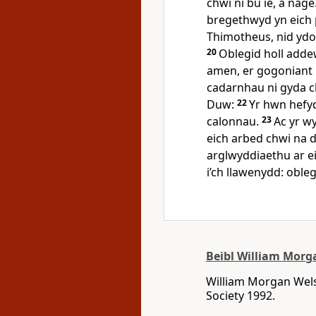
chwi ni bu ie, a nage
bregethwyd yn eich pl
Thimotheus, nid ydoe
20
Oblegid holl adde
amen, er gogoniant 
cadarnhau ni gyda ch
Duw:
22
Yr hwn hefyd
calonnau.
23
Ac yr wy
eich arbed chwi na 
arglwyddiaethu ar e
i’ch llawenydd: obleg
Beibl William Morg
William Morgan Welsh
Society 1992.