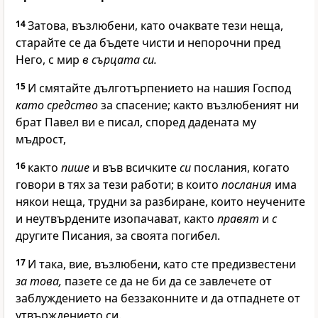
14
Затова, възлюбени, като очаквате тези неща,
старайте се да бъдете чисти и непорочни пред
Него, с мир
в сърцата си.
15
И смятайте дълготърпението на нашия Господ
като средство
за спасение; както възлюбеният ни
брат Павел ви е писал, според дадената му
мъдрост,
16
както
пише
и във всичките
си
послания, когато
говори в тях за тези работи; в които
послания
има
някои неща, трудни за разбиране, които неучените
и неутвърдените изопачават, както
правят
и
с
другите Писания, за своята погибел.
17
И така, вие, възлюбени, като сте предизвестени
за това,
пазете се да не би да се завлечете от
заблуждението на беззаконните и да отпаднете от
утвърждението си.