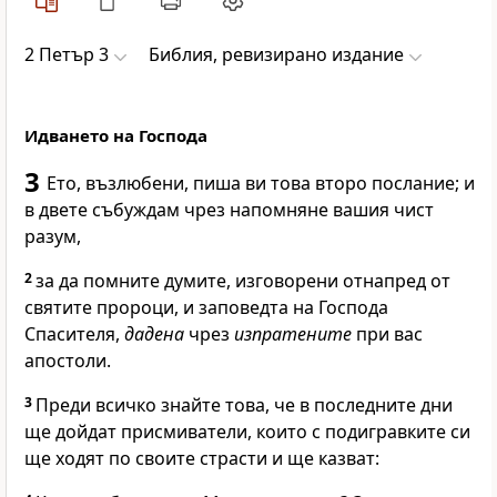
2 Петър 3
Библия, ревизирано издание
Идването на Господа
3
Ето, възлюбени, пиша ви това второ послание; и
в двете събуждам чрез напомняне вашия чист
разум,
2
за да помните думите, изговорени отнапред от
святите пророци, и заповедта на Господа
Спасителя,
дадена
чрез
изпратените
при вас
апостоли.
3
Преди всичко знайте това, че в последните дни
ще дойдат присмиватели, които с подигравките си
ще ходят по своите страсти и ще казват: