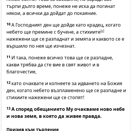
търпи дълго време, понеже не иска да погинат
някои, а всички да дойдат до покаяние.
10
А Господният ден ще дойде като крадец, когато
небето ще премине с бучене, а стихиите
[
a
]
нажежени ще се разпаднат и земята и каквото се е
вършило по нея ще изчезнат.
11
И така, понеже всичко това ще се разпадне,
какви трябва да сте вие в свят живот и в
благочестие,
12
като очаквате и копнеете за идването на Божия
ден, когато небето възпламенено ще се разпадне и
стихиите нажежени ще се стопят!
13
А според обещанието Му очакваме ново небе
и нова земя, в която да живее правда.
Призив към търпение