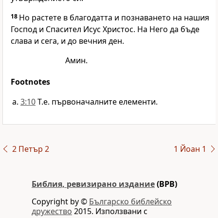
18
Но растете в благодатта и познаването на нашия
Господ и Спасител Исус Христос. На Него да бъде
слава и сега, и до вечния ден.
Амин.
Footnotes
3:10
Т.е. първоначалните елементи.
2 Петър 2
1 Йоан 1
Библия, ревизирано издание
(BPB)
Copyright by ©
Българско библейско
дружество
2015. Използвани с