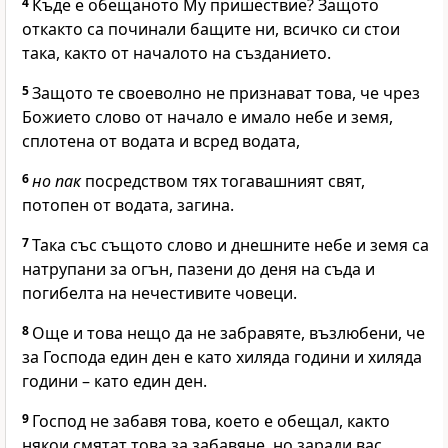
4
Къде е обещаното Му пришествие? Защото
откакто са починали бащите ни, всичко си стои
така, както от началото на създанието.
5
Защото те своеволно не признават това, че чрез
Божието слово от начало е имало небе и земя,
сплотена от водата и всред водата,
6
но пак
посредством тях тогавашният свят,
потопен от водата, загина.
7
Така със същото слово и днешните небе и земя са
натрупани за огън, пазени до деня на съда и
погибелта на нечестивите човеци.
8
Още и това нещо да не забравяте, възлюбени, че
за Господа един ден е като хиляда години и хиляда
години – като един ден.
9
Господ не забавя това, което е обещал, както
някои смятат това за забавяне, но заради вас