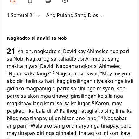
1 Samuel 21
Ang Pulong Sang Dios
Nagkadto si David sa Nob
21
Karon, nagkadto si David kay Ahimelec nga pari
sa Nob. Nagkurog sa kahadlok si Ahimelec sang
makita niya si David. Nagpamangkot si Ahimelec,
“Ngaa isa ka lang?”
2
Nagsabat si David, “May misyon
ako diri halin sa hari, kag ginsilingan niya ako nga indi
gid ako magpanugid parte sa sini nga misyon. Kon
parte sa akon mga tinawo, ginsilingan ko sila nga
magkitaay lang kami sa isa ka lugar.
3
Karon, may
pagkaon ka bala dira? Palihog hatagi ako sing lima ka
bilog nga tinapay ukon bisan ano lang.”
4
Nagsabat
ang pari, “Wala ako sang ordinaryo nga tinapay, pero
may tinapay diri nga ginhalad. Ihatag ko ini kon ikaw