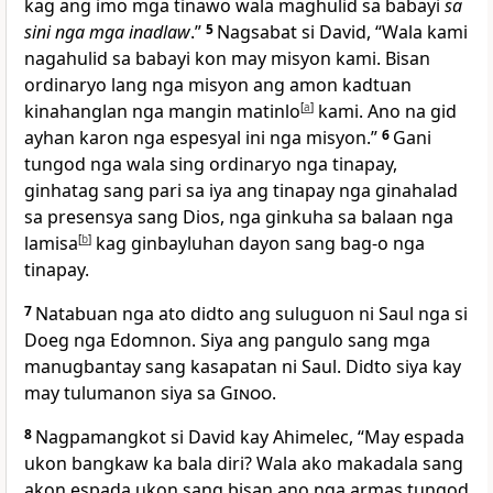
kag ang imo mga tinawo wala maghulid sa babayi
sa
sini nga mga inadlaw
.”
5
Nagsabat si David, “Wala kami
nagahulid sa babayi kon may misyon kami. Bisan
ordinaryo lang nga misyon ang amon kadtuan
kinahanglan nga mangin matinlo
[
a
]
kami. Ano na gid
ayhan karon nga espesyal ini nga misyon.”
6
Gani
tungod nga wala sing ordinaryo nga tinapay,
ginhatag sang pari sa iya ang tinapay nga ginahalad
sa presensya sang Dios, nga ginkuha sa balaan nga
lamisa
[
b
]
kag ginbayluhan dayon sang bag-o nga
tinapay.
7
Natabuan nga ato didto ang suluguon ni Saul nga si
Doeg nga Edomnon. Siya ang pangulo sang mga
manugbantay sang kasapatan ni Saul. Didto siya kay
may tulumanon siya sa
Ginoo
.
8
Nagpamangkot si David kay Ahimelec, “May espada
ukon bangkaw ka bala diri? Wala ako makadala sang
akon espada ukon sang bisan ano nga armas tungod