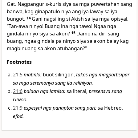
Gat. Nagpanguris-kuris siya sa mga puwertahan sang
banwa, kag ginapatulo niya ang iya laway sa iya
bungot.
14
Gani nagsiling si Akish sa iya mga opisyal,
“Tan-awa ninyo! Buang ina nga tawo! Ngaa nga
gindala ninyo siya sa akon?
15
Damo na diri sang
buang, ngaa gindala pa ninyo siya sa akon balay kag
magbinuang sa akon atubangan?”
Footnotes
21:5
matinlo
:
buot silingon,
takos nga magpartisipar
sa mga seremonya sang ila relihiyon.
21:6
balaan nga lamisa
:
sa literal,
presensya sang
Ginoo
.
21:9
espesyal nga panapton sang pari
:
sa Hebreo,
efod.