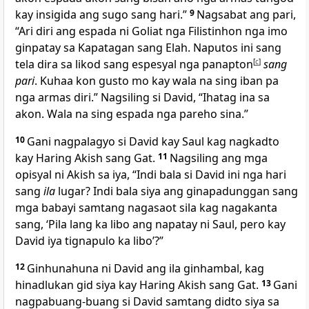
kay insigida ang sugo sang hari.”
9
Nagsabat ang pari,
“Ari diri ang espada ni Goliat nga Filistinhon nga imo
ginpatay sa Kapatagan sang Elah. Naputos ini sang
tela dira sa likod sang espesyal nga panapton
[
c
]
sang
pari
. Kuhaa kon gusto mo kay wala na sing iban pa
nga armas diri.” Nagsiling si David, “Ihatag ina sa
akon. Wala na sing espada nga pareho sina.”
10
Gani nagpalagyo si David kay Saul kag nagkadto
kay Haring Akish sang Gat.
11
Nagsiling ang mga
opisyal ni Akish sa iya, “Indi bala si David ini nga hari
sang
ila
lugar? Indi bala siya ang ginapadunggan sang
mga babayi samtang nagasaot sila kag nagakanta
sang, ‘Pila lang ka libo ang napatay ni Saul, pero kay
David iya tignapulo ka libo’?”
12
Ginhunahuna ni David ang ila ginhambal, kag
hinadlukan gid siya kay Haring Akish sang Gat.
13
Gani
nagpabuang-buang si David samtang didto siya sa