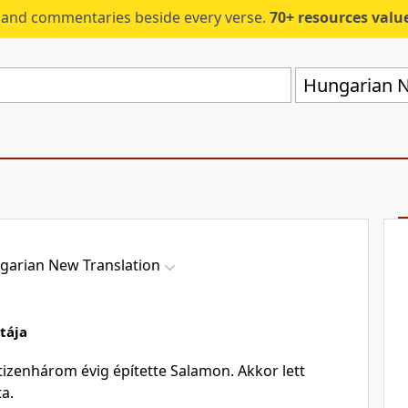
s and commentaries beside every verse.
70+ resources valued at $5,
Hungarian N
garian New Translation
tája
tizenhárom évig építette Salamon. Akkor lett
a.