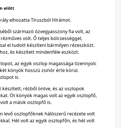
m előtt
rály elhozatta Tíruszból Hírámot.
zséből származó özvegyasszony fia volt, az
 rézműves volt. Ő teljes bölcsességgel,
al el tudott készíteni bármilyen rézeszközt.
yhoz, és készített mindenféle eszközt.
zlopot, az egyik oszlop magassága tizennyolc
nkét könyök hosszú zsinór érte körül.
lopot is.
 készített, rézből öntve, és az oszlopok
okat. Öt könyök magas volt az egyik oszlopfő,
olt a másik oszlopfő is.
én levő oszlopfőknek hálószerű recézete volt
kal. Hét volt az egyik oszlopfőn, és hét volt
.