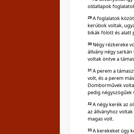
oldallapok foglalato
29
A foglalatok közöt
kerúbok voltak, ugya
bikák fölött és alat
30
Négy rézkereke vo
állvány négy sarkán
voltak öntve a táma
31
A perem a támasz
volt, és a perem más
Domborművek voltak 
pedig négyszögűek 
32
A négy kerék az ol
az állványhoz voltak
magas volt.
33
A kerekeket úgy k