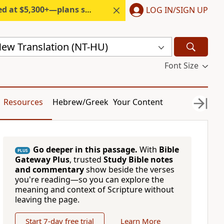
300+—plans start under $6/month.
LOG IN/SIGN UP
ew Translation (NT-HU)
Font Size
Resources
Hebrew/Greek
Your Content
Go deeper in this passage.
With
Bible
PLUS
Gateway Plus
, trusted
Study Bible notes
and commentary
show beside the verses
you're reading—so you can explore the
meaning and context of Scripture without
leaving the page.
Start 7-day free trial
Learn More