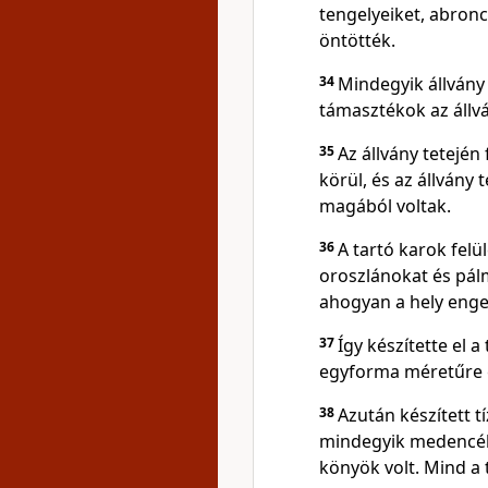
tengelyeiket, abronc
öntötték.
34
Mindegyik állvány
támasztékok az állvá
35
Az állvány tetején
körül, és az állvány 
magából voltak.
36
A tartó karok felü
oroszlánokat és pál
ahogyan a hely enge
37
Így készítette el 
egyforma méretűre 
38
Azután készített 
mindegyik medencéb
könyök volt. Mind a 