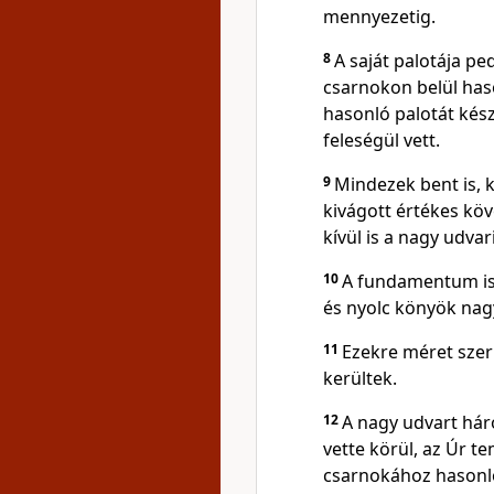
mennyezetig.
8
A saját palotája pe
csarnokon belül has
hasonló palotát kész
feleségül vett.
9
Mindezek bent is, k
kivágott értékes köv
kívül is a nagy udvar
10
A fundamentum is 
és nyolc könyök nag
11
Ezekre méret szer
kerültek.
12
A nagy udvart hár
vette körül, az Úr 
csarnokához hasonl