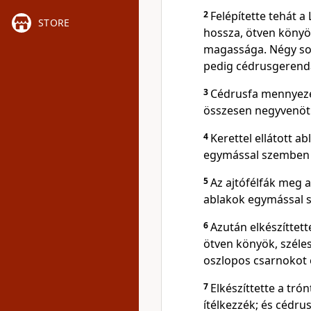
2
Felépítette tehát a
STORE
hossza, ötven könyö
magassága. Négy so
pedig cédrusgerend
3
Cédrusfa mennyezet
összesen negyvenöt v
4
Kerettel ellátott a
egymással szemben 
5
Az ajtófélfák meg 
ablakok egymással 
6
Azután elkészíttet
ötven könyök, széle
oszlopos csarnokot 
7
Elkészíttette a tró
ítélkezzék; és cédrus