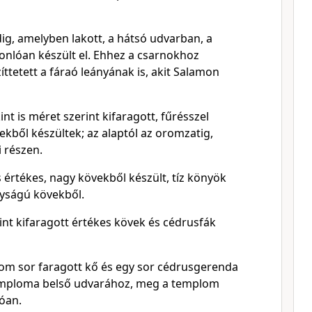
dig, amelyben lakott, a hátsó udvarban, a
onlóan készült el. Ehhez a csarnokhoz
íttetett a fáraó leányának is, akit Salamon
int is méret szerint kifaragott, fűrésszel
ekből készültek; az alaptól az oromzatig,
i részen.
értékes, nagy kövekből készült, tíz könyök
yságú kövekből.
int kifaragott értékes kövek és cédrusfák
om sor faragott kő és egy sor cédrusgerenda
temploma belső udvarához, meg a templom
óan.