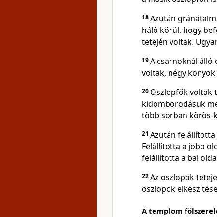
18
Azután gránátalmák
háló körül, hogy bef
tetején voltak. Ugyan
19
A csarnoknál álló 
voltak, négy könyö
20
Oszlopfők voltak t
kidomborodásuk ment
több sorban körös-kö
21
Azután felállított
Felállította a jobb o
felállította a bal ol
22
Az oszlopok teteje 
oszlopok elkészítése
A templom fölszerel