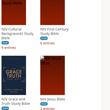
NIV Cultural
NIV First-Century
Backgrounds Study
Study Bible
Bible
PLUS
6
entries
PLUS
9
entries
NIV Grace and
NIV Jesus Bible
Truth Study Bible
PLUS
2
entries
PLUS