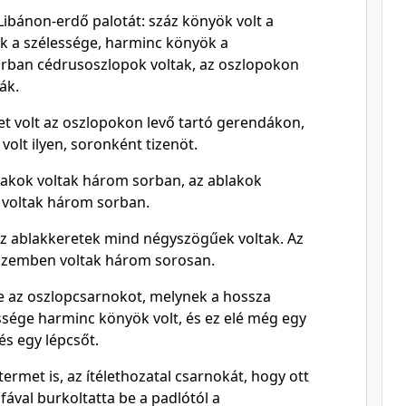
 Libánon-erdő palotát: száz könyök volt a
k a szélessége, harminc könyök a
rban cédrusoszlopok voltak, az oszlopokon
ák.
 volt az oszlopokon levő tartó gerendákon,
olt ilyen, soronként tizenöt.
blakok voltak három sorban, az ablakok
voltak három sorban.
az ablakkeretek mind négyszögűek voltak. Az
szemben voltak három sorosan.
te az oszlopcsarnokot, melynek a hossza
ssége harminc könyök volt, és ez elé még egy
és egy lépcsőt.
ntermet is, az ítélethozatal csarnokát, hogy ott
fával burkoltatta be a padlótól a