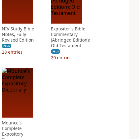
NIV Study Bible
Expositor's Bible
Notes, Fully
Commentary
Revised Edition
(Abridged Edition):
Old Testament
PLUS
28
entries
PLUS
20
entries
Mounce's
Complete
Expository