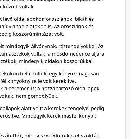
k között voltak.
t levő oldallapokon oroszlánok, bikák és
nígy a foglalatokon is. Az oroszlánok és
t pedig koszorúmintázat volt.
lt mindegyik állványnak, réztengelyekkel. Az
 támasztékok voltak; a mosdómedence aljára
sztékok, mindegyik oldalon koszorúkkal.
tékokon belül fölfelé egy könyök magasan
fél könyöknyire le volt kerekítve.
a peremen is; a hozzá tartozó oldallapok
voltak, nem gömbölyűek.
dallapok alatt volt: a kerekek tengelyei pedig
 erősítve. Mindegyik kerék másfél könyök
észítették, mint a szekérkerekeket szokták,