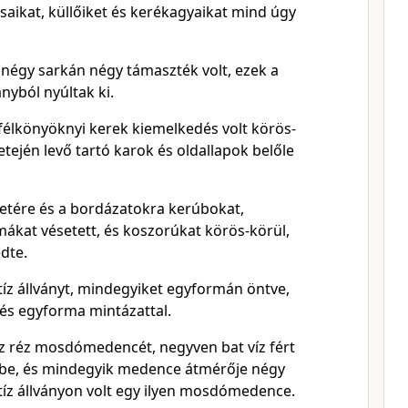
saikat, küllőiket és kerékagyaikat mind úgy
 négy sarkán négy támaszték volt, ezek a
nyból nyúltak ki.
 félkönyöknyi kerek kiemelkedés volt körös-
tetején levő tartó karok és oldallapok belőle
letére és a bordázatokra kerúbokat,
mákat vésetett, és koszorúkat körös-körül,
dte.
a tíz állványt, mindegyiket egyformán öntve,
és egyforma mintázattal.
tíz réz mosdómedencét, negyven bat víz fért
e, és mindegyik medence átmérője négy
tíz állványon volt egy ilyen mosdómedence.