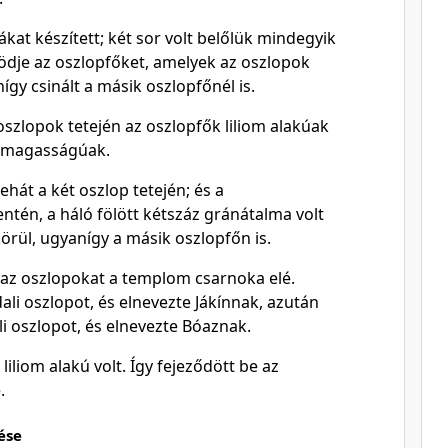
at készített; két sor volt belőlük mindegyik
ödje az oszlopfőket, amelyek az oszlopok
így csinált a másik oszlopfőnél is.
oszlopok tetején az oszlopfők liliom alakúak
k magasságúak.
ehát a két oszlop tetején; és a
én, a háló fölött kétszáz gránátalma volt
rül, ugyanígy a másik oszlopfőn is.
a az oszlopokat a templom csarnoka elé.
ldali oszlopot, és elnevezte Jákínnak, azután
dali oszlopot, és elnevezte Bóaznak.
liliom alakú volt. Így fejeződött be az
.
ése