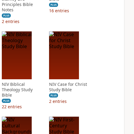
Principles Bible
PLUS
Notes
16
entries
PLUS
2
entries
NIV Biblical
NIV Case for Christ
Theology Study
Study Bible
Bible
PLUS
2
entries
PLUS
22
entries