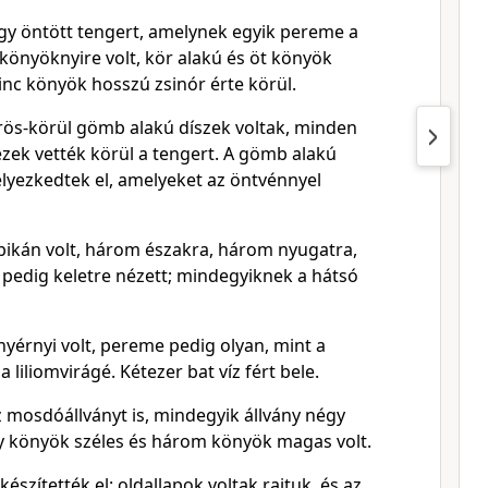
egy öntött tengert, amelynek egyik pereme a
könyöknyire volt, kör alakú és öt könyök
inc könyök hosszú zsinór érte körül.
rös-körül gömb alakú díszek voltak, minden
 ezek vették körül a tengert. A gömb alakú
elyezkedtek el, amelyeket az öntvénnyel
 bikán volt, három északra, három nyugatra,
pedig keletre nézett; mindegyiknek a hátsó
yérnyi volt, pereme pedig olyan, mint a
liliomvirágé. Kétezer bat víz fért bele.
íz mosdóállványt is, mindegyik állvány négy
 könyök széles és három könyök magas volt.
készítették el: oldallapok voltak rajtuk, és az