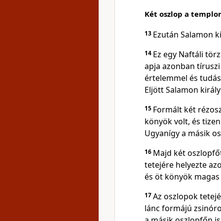
Két oszlop a templo
13
Ezután Salamon ki
14
Ez egy Naftáli tör
apja azonban tíruszi
értelemmel és tudáss
Eljött Salamon királ
15
Formált két rézos
könyök volt, és tize
Ugyanígy a másik osz
16
Majd két oszlopfőt
tetejére helyezte az
és öt könyök magas v
17
Az oszlopok tetej
lánc formájú zsinórok
a másik oszlopfőn is