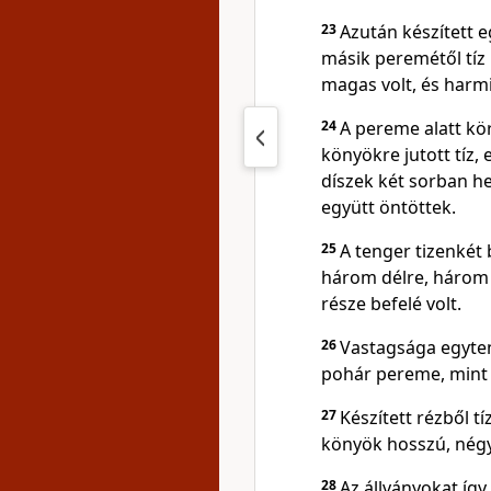
23
Azután készített 
másik peremétől tíz 
magas volt, és harm
24
A pereme alatt kö
könyökre jutott tíz,
díszek két sorban h
együtt öntöttek.
25
A tenger tizenkét
három délre, három 
része befelé volt.
26
Vastagsága egyten
pohár pereme, mint a 
27
Készített rézből t
könyök hosszú, négy
28
Az állványokat így 