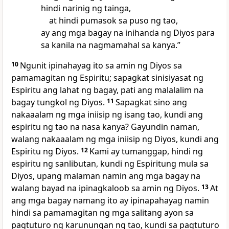
hindi narinig ng tainga,
at hindi pumasok sa puso ng tao,
ay ang mga bagay na inihanda ng Diyos para
sa kanila na nagmamahal sa kanya.”
10
Ngunit ipinahayag ito sa amin ng Diyos sa
pamamagitan ng Espiritu; sapagkat sinisiyasat ng
Espiritu ang lahat ng bagay, pati ang malalalim na
bagay tungkol ng Diyos.
11
Sapagkat sino ang
nakaaalam ng mga iniisip ng isang tao, kundi ang
espiritu ng tao na nasa kanya? Gayundin naman,
walang nakaaalam ng mga iniisip ng Diyos, kundi ang
Espiritu ng Diyos.
12
Kami ay tumanggap, hindi ng
espiritu ng sanlibutan, kundi ng Espiritung mula sa
Diyos, upang malaman namin ang mga bagay na
walang bayad na ipinagkaloob sa amin ng Diyos.
13
At
ang mga bagay namang ito ay ipinapahayag namin
hindi sa pamamagitan ng mga salitang ayon sa
pagtuturo ng karunungan ng tao, kundi sa pagtuturo