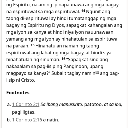
ng Espiritu, na aming ipinapaunawa ang mga bagay
na espirituwal sa mga espirituwal.
14
Ngunit ang
taong di-espirituwal ay hindi tumatanggap ng mga
bagay ng Espiritu ng Diyos, sapagkat kahangalan ang
mga iyon sa kanya at hindi niya iyon nauunawaan,
yamang ang mga iyon ay hinahatulan sa espirituwal
na paraan.
15
Hinahatulan naman ng taong
espirituwal ang lahat ng mga bagay, at hindi siya
hinahatulan ng sinuman.
16
“Sapagkat sino ang
nakaaalam sa pag-iisip ng Panginoon, upang
magpayo sa kanya?” Subalit taglay namin
[
b
]
ang pag-
iisip ni Cristo.
Footnotes
1 Corinto 2:1
Sa ibang manuskrito,
patotoo,
at sa iba,
pagliligtas.
1 Corinto 2:16
o
natin.