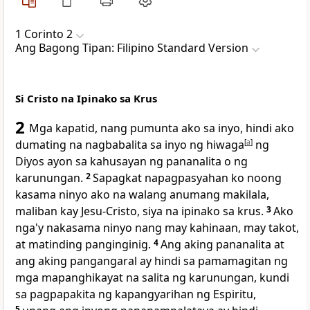
1 Corinto 2
Ang Bagong Tipan: Filipino Standard Version
Si Cristo na Ipinako sa Krus
2
Mga kapatid, nang pumunta ako sa inyo, hindi ako
dumating na nagbabalita sa inyo ng hiwaga
[
a
]
ng
Diyos ayon sa kahusayan ng pananalita o ng
karunungan.
2
Sapagkat napagpasyahan ko noong
kasama ninyo ako na walang anumang makilala,
maliban kay Jesu-Cristo, siya na ipinako sa krus.
3
Ako
nga'y nakasama ninyo nang may kahinaan, may takot,
at matinding panginginig.
4
Ang aking pananalita at
ang aking pangangaral ay hindi sa pamamagitan ng
mga mapanghikayat na salita ng karunungan, kundi
sa pagpapakita ng kapangyarihan ng Espiritu,
5