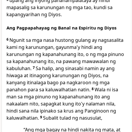
upang ang inyong pananampalataya ay hindi
mapasalig sa karunungan ng mga tao, kundi sa
kapangyarihan ng Diyos.
Ang Pagpapahayag ng Banal na Espiritu ng Diyos
6
Ngunit sa mga nasa hustong gulang ay nagsasalita
kami ng karunungan, gayunma'y hindi ang
karunungan ng kapanahunang ito, o ng mga pinuno
sa kapanahunang ito, na pawang mawawalan ng
kabuluhan.
7
Sa halip, ang sinasabi namin ay ang
hiwaga at itinagong karunungan ng Diyos, na
kanyang itinalaga bago pa nagkaroon ng mga
panahon para sa kaluwalhatian natin.
8
Wala ni isa
man sa mga pinuno ng kapanahunang ito ang
nakaalam nito, sapagkat kung ito'y nalaman nila,
hindi sana nila ipinako sa krus ang Panginoon ng
kaluwalhatian.
9
Subalit tulad ng nasusulat,
“Ang mga bagay na hindi nakita ng mata, at