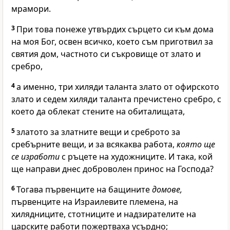
мрамори.
3
При това понеже утвърдих сърцето си към дома
на моя Бог, освен всичко, което съм приготвил за
святия дом, частното си съкровище от злато и
сребро,
4
а именно, три хиляди таланта злато от офирското
злато и седем хиляди таланта пречистено сребро, с
което да облекат стените на обиталищата,
5
златото за златните вещи и среброто за
сребърните вещи, и за всякаква работа,
която ще
се изработи
с ръцете на художниците. И така, кой
ще направи днес доброволен принос на
Господа
?
6
Тогава първенците на бащините
домове,
първенците на Израилевите племена, на
хилядниците, стотниците и надзирателите на
царските работи пожертваха усърдно;