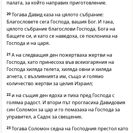
палата, за който направих приготовление.
20
Тогава Давид каза на цялото събрание:
Благословете сега
Господа
, вашия Бог. И така,
цялото събрание благослови
Господа
, Бога на
бащите си, и като се наведоха, се поклониха на
Господа
и на царя.
21
А на следващия ден пожертваха жертви на
Господа
, като принесоха във всеизгаряния на
Господа
хиляда телета, хиляда овни и хиляда
агнета, с възлиянията им, също и голямо
количество жертви за целия Израил;
22
и на същия ден ядоха и пиха пред
Господа
с
голяма радост. И втори път прогласиха Давидовия
син Соломон за цар и го помазаха на
Господа
за
управител, а Садок за свещеник.
23
Тогава Соломон седна на
Господния
престол като