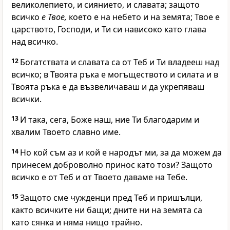
великолепието, и сиянието, и славата; защото
всичко
е Твое,
което е на небето и на земята; Твое е
царството,
Господи
, и Ти си нависоко като глава
над всичко.
12
Богатствата и славата са от Теб и Ти владееш над
всичко; в Твоята ръка е могъществото и силата и в
Твоята ръка е да възвеличаваш и да укрепяваш
всички.
13
И така, сега, Боже наш, ние Ти благодарим и
хвалим Твоето славно име.
14
Но кой съм аз и кой е народът ми, за да можем да
принесем доброволно принос като този? Защото
всичко е от Теб и от Твоето даваме на Тебе.
15
Защото сме чужденци пред Теб и пришълци,
както всичките ни бащи; дните ни на земята са
като сянка и няма нищо трайно.