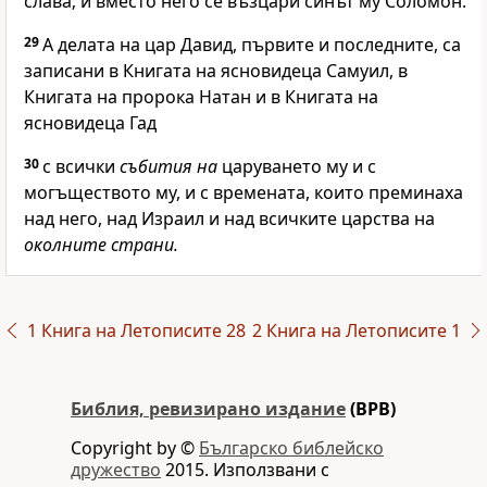
слава; и вместо него се възцари синът му Соломон.
29
А делата на цар Давид, първите и последните, са
записани в Книгата на ясновидеца Самуил, в
Книгата на пророка Натан и в Книгата на
ясновидеца Гад
30
с всички
събития на
царуването му и с
могъществото му, и с времената, които преминаха
над него, над Израил и над всичките царства на
околните страни.
1 Книга на Летописите 28
2 Книга на Летописите 1
Библия, ревизирано издание
(BPB)
Copyright by ©
Българско библейско
дружество
2015. Използвани с