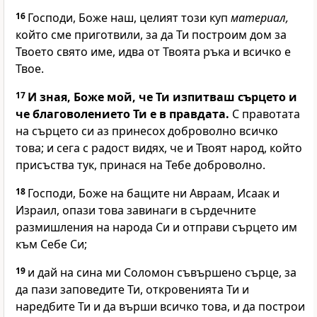
16
Господи
, Боже наш, целият този куп
материал,
който сме приготвили, за да Ти построим дом за
Твоето свято име, идва от Твоята ръка и всичко е
Твое.
17
И зная, Боже мой, че Ти изпитваш сърцето и
че благоволението Ти е в правдата.
С правотата
на сърцето си аз принесох доброволно всичко
това; и сега с радост видях, че и Твоят народ, който
присъства тук, принася на Тебе доброволно.
18
Господи
, Боже на бащите ни Авраам, Исаак и
Израил, опази това завинаги в сърдечните
размишления на народа Си и отправи сърцето им
към Себе Си;
19
и дай на сина ми Соломон съвършено сърце, за
да пази заповедите Ти, откровенията Ти и
наредбите Ти и да върши всичко това, и да построи