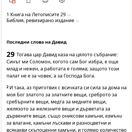
1 Книга на Летописите 29
Библия, ревизирано издание
Последни слова на Давид
29
Тогава цар Давид каза на цялото събрание:
Синът ми Соломон, когото сам Бог избра, е още
млад и нежен, а работата е голяма; защото този
палат не е за човек, а за
Господа
Бога.
2
И така, аз приготвих с всичката си сила за дома на
моя Бог златото за златните вещи, среброто за
сребърните вещи, медта за медните вещи,
желязото за железните вещи и дърветата за
дървените вещи, също ониксови камъни,
камъни
за влагане, камъни лъскави и разноцветни и
всякакви скъпоценни камъни, и голямо количество