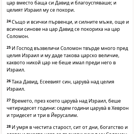
цар вместо баща си Давид и благоуспяваше; и
целият Израил му се покори.
24
Също и всички първенци, и силните мъже, още и
всички синове на цар Давид се покориха на цар
Соломон.
25
И
Господ
възвеличи Соломон твърде много пред
целия Израил и му даде такова царско величие,
каквото никой цар не беше имал преди него в
Израил.
26
Така Давид, Есеевият син, царува̀ над целия
Израил.
27
Времето, през което царува̀ над Израил, беше
четиридесет години: седем години царува̀ в Хеврон
и тридесет и три в Йерусалим.
28
И умря в честита старост, сит от дни, богатство и