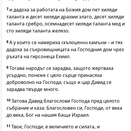
7
и дадоха за работата на Божия дом пет хиляди
таланта и десет хиляди драхми злато, десет хиляди
таланта сребро, осемнадесет хиляди таланта мед и
сто хиляди таланта желязо.
8
А у които се намериха
скъпоценни
камъни – и тях
дадоха за съкровищницата на
Господния
дом чрез
ръката на гирсонеца Ехиил.
9
Тогава народът се зарадва, защото жертваха
усърдно, понеже с цяло сърце принасяха
доброволно на
Господа
; също и цар Давид се
зарадва твърде много.
10
Затова Давид благослови
Господа
пред цялото
събрание и каза: Благословен си,
Господи
, от века
до века, Бог на нашия баща Израил.
11
Твое,
Господи
, е величието и силата, и