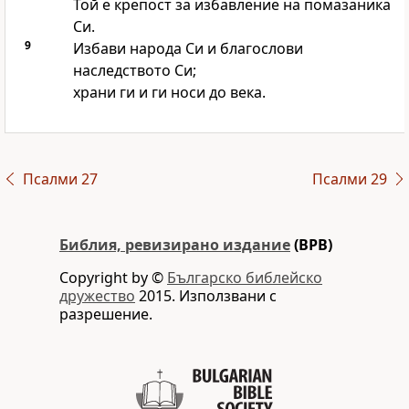
Той е крепост за избавление на помазаника
Си.
9
Избави народа Си и благослови
наследството Си;
храни ги и ги носи до века.
Псалми 27
Псалми 29
Библия, ревизирано издание
(BPB)
Copyright by ©
Българско библейско
дружество
2015. Използвани с
разрешение.