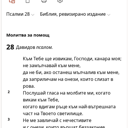
Псалми 28
Библия, ревизирано издание
Молитва за помощ
28
Давидов
псалом.
Към Тебе ще извикам,
Господи
, канара моя;
не замълчавай към мене,
да не би, ако останеш мълчалив към мене,
да заприличам на онези, които слизат в
рова.
2
Послушай гласа на молбите ми, когато
викам към Тебе,
когато вдигам ръце към най-вътрешната
част на Твоето светилище.
3
Не ме завличай с нечестивите
и с онези, които вършат беззаконие,