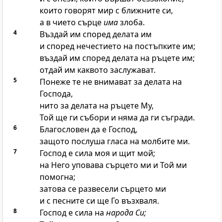
които говорят мир с ближните си,
а в чието сърце
има
злоба.
4
Въздай им според делата им
и според нечестието на постъпките им;
въздай им според делата на ръцете им;
отдай им каквото заслужават.
5
Понеже те не внимават за делата на
Господа
,
нито за делата на ръцете Му,
Той ще ги събори и няма да ги съгради.
6
Благословен да е
Господ
,
защото послуша гласа на молбите ми.
7
Господ
е сила моя и щит мой;
на Него уповава сърцето ми и Той ми
помогна;
затова се развесели сърцето ми
и с песните си ще Го възхваля.
8
Господ
е сила на
народа Си;