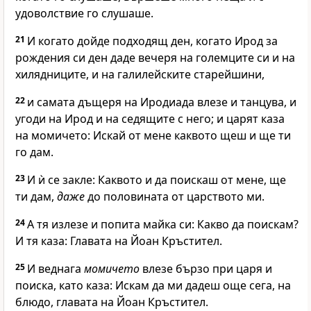
удоволствие го слушаше.
21
И когато дойде подходящ ден, когато Ирод за
рождения си ден даде вечеря на големците си и на
хилядниците, и на галилейските старейшини,
22
и самата дъщеря на Иродиада влезе и танцува, и
угоди на Ирод и на седящите с него; и царят каза
на момичето: Искай от мене каквото щеш и ще ти
го дам.
23
И ѝ се закле: Каквото и да поискаш от мене, ще
ти дам,
даже
до половината от царството ми.
24
А тя излезе и попита майка си: Какво да поискам?
И тя каза: Главата на Йоан Кръстител.
25
И веднага
момичето
влезе бързо при царя и
поиска, като каза: Искам да ми дадеш още сега, на
блюдо, главата на Йоан Кръстител.