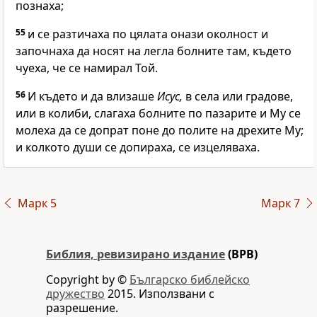
познаха;
55
и се разтичаха по цялата онази околност и
започнаха да носят на легла болните там, където
чуеха, че се намирал Той.
56
И където и да влизаше
Исус,
в села или градове,
или в колиби, слагаха болните по пазарите и Му се
молеха да се допрат поне до полите на дрехите Му;
и колкото души се допираха, се изцеляваха.
Марк 5
Марк 7
Библия, ревизирано издание
(BPB)
Copyright by ©
Българско библейско
дружество
2015. Използвани с
разрешение.