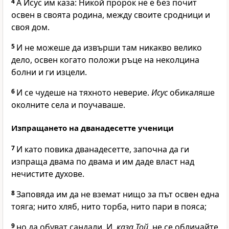
4
А Исус им каза:
Никой пророк не е без почит
освен в своята родина, между своите сродници и
своя дом.
5
И не можеше да извърши там никакво велико
дело, освен когато положи ръце на неколцина
болни и ги изцели.
6
И се чудеше на тяхното неверие.
Исус
обикаляше
околните села и поучаваше.
Изпращането на дванадесетте ученици
7
И като повика дванадесетте, започна да ги
изпраща двама по двама и им даде власт над
нечистите духове.
8
Заповяда им да не вземат нищо за път освен една
тояга; нито хляб, нито торба, нито пари в пояса;
9
но да обуват сандали. И,
каза Той,
не се обличайте