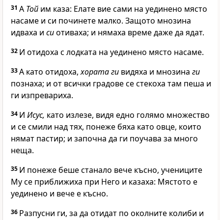
31
А
Той
им каза:
Елате вие сами на уединено място
насаме и си починете малко.
Защото мнозина
идваха и
си
отиваха; и нямаха време даже да ядат.
32
И отидоха с лодката на уединено място насаме.
33
А като отидоха,
хората ги
видяха и мнозина
ги
познаха; и от всички градове се стекоха там пеша и
ги изпревариха.
34
И
Исус,
като излезе, видя едно голямо множество
и се смили над тях, понеже бяха като овце, които
нямат пастир; и започна да ги поучава за много
неща.
35
И понеже беше станало вече късно, учениците
Му се приближиха при Него и казаха: Мястото е
уединено и вече е късно.
36
Разпусни ги, за да отидат по околните колиби и