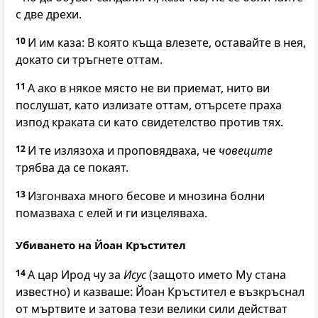
с две дрехи.
10
И им каза:
В която къща влезете, оставайте в нея,
докато си тръгнете оттам.
11
А ако в някое място не ви приемат, нито ви
послушат, като излизате оттам, отърсете праха
изпод краката си като свидетелство против тях.
12
И те излязоха и проповядваха, че
човеците
трябва да се покаят.
13
Изгонваха много бесове и мнозина болни
помазваха с елей и ги изцеляваха.
Убиването на Йоан Кръстител
14
А цар Ирод чу за
Исус
(защото името Му стана
известно) и казваше: Йоан Кръстител е възкръснал
от мъртвите и затова тези велики сили действат