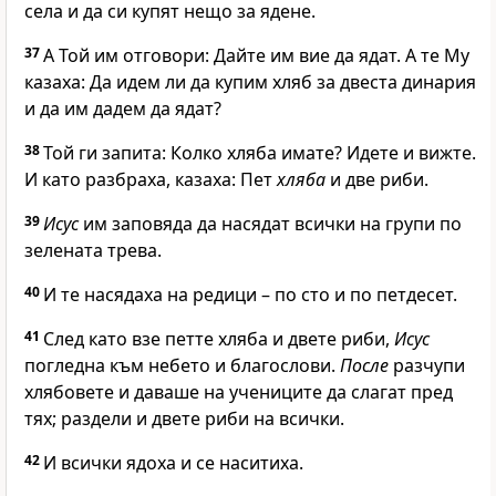
села и да си купят нещо за ядене.
37
А Той им отговори:
Дайте им вие да ядат.
А те Му
казаха: Да идем ли да купим хляб за двеста динария
и да им дадем да ядат?
38
Той ги запита:
Колко хляба имате? Идете и вижте.
И като разбраха, казаха: Пет
хляба
и две риби.
39
Исус
им заповяда да насядат всички на групи по
зелената трева.
40
И те насядаха на редици – по сто и по петдесет.
41
След като взе петте хляба и двете риби,
Исус
погледна към небето и благослови.
После
разчупи
хлябовете и даваше на учениците да слагат пред
тях; раздели и двете риби на всички.
42
И всички ядоха и се наситиха.