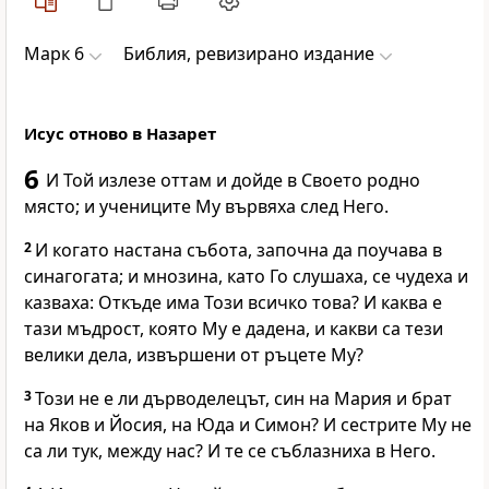
Марк 6
Библия, ревизирано издание
Исус отново в Назарет
6
И Той излезе оттам и дойде в Своето родно
място; и учениците Му вървяха след Него.
2
И когато настана събота, започна да поучава в
синагогата; и мнозина, като Го слушаха, се чудеха и
казваха: Откъде има Този всичко това? И каква е
тази мъдрост, която Му е дадена, и какви са тези
велики дела, извършени от ръцете Му?
3
Този не е ли дърводелецът, син на Мария и брат
на Яков и Йосия, на Юда и Симон? И сестрите Му не
са ли тук, между нас? И те се съблазниха в Него.