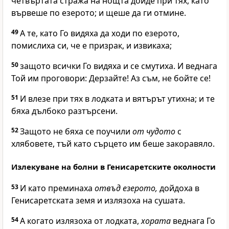
четвъртата стража на нощта дойде при тях, като
вървеше по езерото; и щеше да ги отмине.
49
А те, като Го видяха да ходи по езерото,
помислиха си, че е призрак, и извикаха;
50
защото всички Го видяха и се смутиха. И веднага
Той им проговори:
Дерзайте! Аз съм, не бойте се!
51
И влезе при тях в лодката и вятърът утихна; и те
бяха дълбоко разтърсени.
52
Защото не бяха се поучили
от чудото
с
хлябовете, тъй като сърцето им беше закоравяло.
Излекуване на болни в Генисаретските околности
53
И като преминаха
отвъд езерото,
дойдоха в
Генисаретската земя и излязоха на сушата.
54
А когато излязоха от лодката,
хората
веднага Го