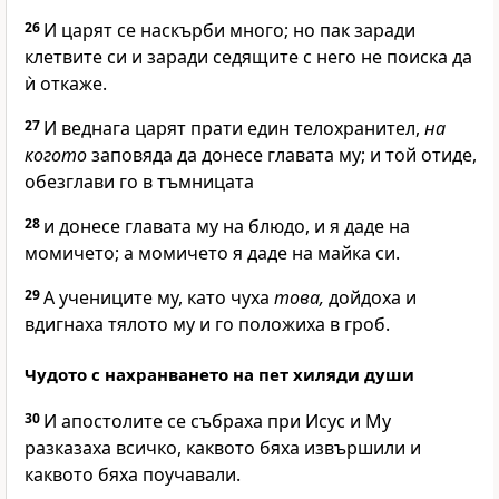
26
И царят се наскърби много; но пак заради
клетвите си и заради седящите с него не поиска да
ѝ откаже.
27
И веднага царят прати един телохранител,
на
когото
заповяда да донесе главата му; и той отиде,
обезглави го в тъмницата
28
и донесе главата му на блюдо, и я даде на
момичето; а момичето я даде на майка си.
29
А учениците му, като чуха
това,
дойдоха и
вдигнаха тялото му и го положиха в гроб.
Чудото с нахранването на пет хиляди души
30
И апостолите се събраха при Исус и Му
разказаха всичко, каквото бяха извършили и
каквото бяха поучавали.