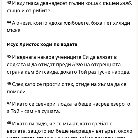
43
И вдигнаха дванадесет пълни коша с къшеи
хляб,
също и от рибите.
44
А онези, които ядоха хлябовете, бяха пет хиляди
мъже.
Исус Христос ходи по водата
45
И веднага накара учениците Си да влязат в
лодката и да отидат преди
Него
на отсрещната
страна към Витсаида, докато Той разпусне народа.
46
След като се прости с тях, отиде на хълма да се
помоли.
47
И като се свечери, лодката беше насред езерото,
а Той – сам на сушата.
48
И като ги видя, че се мъчат, като гребат с
веслата, защото им беше насрещен вятърът, около