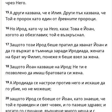
чрез Него.
15
А други казваха, че е Илия. Други пък казваха, че
Той е пророк като един от
древните
пророци.
16
Но Ирод, като чу за
Него,
каза: Това е Йоан,
когото аз обезглавих; той е възкръснал.
17
Защото този Ирод беше пратил да хванат Йоан и
да го вържат в тъмница заради Иродиада, жената
на брат му Филип, понеже я беше взел за жена.
18
Защото Йоан казваше на Ирод: Не ти е
позволено да имаш братовата си жена.
19
А Иродиада се настрои против него и искаше да
го убие, но не можеше;
20
защото Ирод се боеше от Йоан, като знаеше, че
той е праведен и свят човек, и го пазеше здраво; и
когато го слушаше, вършеше много неща и с