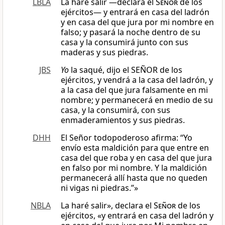
LBLA
La haré salir —declara el
Señor
de los
ejércitos— y entrará en casa del ladrón
y en casa del que jura por mi nombre en
falso; y pasará la noche dentro de su
casa y la consumirá junto con sus
maderas y sus piedras.
JBS
Yo
la saqué, dijo el SEÑOR de los
ejércitos, y vendrá a la casa del ladrón, y
a la casa del que jura falsamente en mi
nombre; y permanecerá en medio de su
casa, y la consumirá, con sus
enmaderamientos y sus piedras.
DHH
El Señor todopoderoso afirma: “Yo
envío esta maldición para que entre en
casa del que roba y en casa del que jura
en falso por mi nombre. Y la maldición
permanecerá allí hasta que no queden
ni vigas ni piedras.”»
NBLA
La haré salir», declara el
Señor
de los
ejércitos, «y entrará en casa del ladrón y