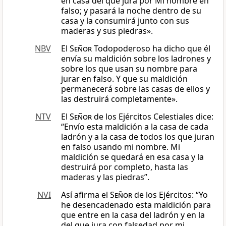
en casa del que jura por Mi nombre en
falso; y pasará la noche dentro de su
casa y la consumirá junto con sus
maderas y sus piedras».
NBV
El
Señor
Todopoderoso ha dicho que él
envía su maldición sobre los ladrones y
sobre los que usan su nombre para
jurar en falso. Y que su maldición
permanecerá sobre las casas de ellos y
las destruirá completamente».
NTV
El
Señor
de los Ejércitos Celestiales dice:
“Envío esta maldición a la casa de cada
ladrón y a la casa de todos los que juran
en falso usando mi nombre. Mi
maldición se quedará en esa casa y la
destruirá por completo, hasta las
maderas y las piedras”.
NVI
Así afirma el
Señor
de los Ejércitos: “Yo
he desencadenado esta maldición para
que entre en la casa del ladrón y en la
del que jura con falsedad por mi