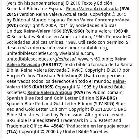
(versión hispanoamericana) © 2010 Texto y Edición,
Sociedad Bíblica de España;
Reina Valera Actualizada
(RVA-
2015)
Version Reina Valera Actualizada, Copyright © 2015
by Editorial Mundo Hispano;
Reina Valera Contemporánea
(RVC)
Copyright © 2009, 2011 by Sociedades Bíblicas
Unidas;
Reina-Valera 1960
(RVR1960)
Reina-Valera 1960 ®
© Sociedades Bíblicas en América Latina, 1960. Renovado ©
Sociedades Bíblicas Unidas, 1988. Utilizado con permiso. Si
desea más información visite americanbible.org,
unitedbiblesocieties.org, vivelabiblia.com,
unitedbiblesocieties.org/es/casa/, www.rvr60.bible;
Reina
Valera Revisada
(RVR1977)
Texto bíblico tomado de La Santa
Biblia, Reina Valera Revisada® RVR® Copyright © 2017 por
HarperCollins Christian Publishing® Usado con permiso.
Reservados todos los derechos en todo el mundo.;
Reina-
Valera 1995
(RVR1995)
Copyright © 1995 by United Bible
Societies;
Reina-Valera Antigua
(RVA)
by Public Domain;
Spanish Blue Red and Gold Letter Edition
(SRV-BRG)
Spanish Blue Red and Gold Letter Edition (SRV-BRG) Blue
Red and Gold Letter Edition™ Copyright © 2012/2015 BRG
Bible Ministries. Used by Permission. All rights reserved.
BRG Bible is a Registered Trademark in U.S. Patent and
Trademark Office #4145648;
Traducción en lenguaje actual
(TLA)
Copyright © 2000 by United Bible Societies