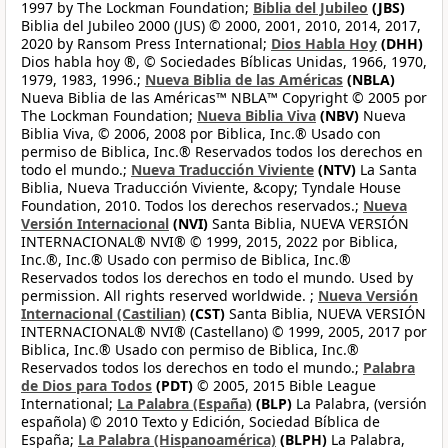
1997 by The Lockman Foundation;
Biblia del Jubileo
(JBS)
Biblia del Jubileo 2000 (JUS) © 2000, 2001, 2010, 2014, 2017,
2020 by Ransom Press International;
Dios Habla Hoy
(DHH)
Dios habla hoy ®, © Sociedades Bíblicas Unidas, 1966, 1970,
1979, 1983, 1996.;
Nueva Biblia de las Américas
(NBLA)
Nueva Biblia de las Américas™ NBLA™ Copyright © 2005 por
The Lockman Foundation;
Nueva Biblia Viva
(NBV)
Nueva
Biblia Viva, © 2006, 2008 por Biblica, Inc.® Usado con
permiso de Biblica, Inc.® Reservados todos los derechos en
todo el mundo.;
Nueva Traducción Viviente
(NTV)
La Santa
Biblia, Nueva Traducción Viviente, &copy; Tyndale House
Foundation, 2010. Todos los derechos reservados.;
Nueva
Versión Internacional
(NVI)
Santa Biblia, NUEVA VERSIÓN
INTERNACIONAL® NVI® © 1999, 2015, 2022 por Biblica,
Inc.®, Inc.® Usado con permiso de Biblica, Inc.®
Reservados todos los derechos en todo el mundo. Used by
permission. All rights reserved worldwide. ;
Nueva Versión
Internacional (Castilian)
(CST)
Santa Biblia, NUEVA VERSIÓN
INTERNACIONAL® NVI® (Castellano) © 1999, 2005, 2017 por
Biblica, Inc.® Usado con permiso de Biblica, Inc.®
Reservados todos los derechos en todo el mundo.;
Palabra
de Dios para Todos
(PDT)
© 2005, 2015 Bible League
International;
La Palabra (España)
(BLP)
La Palabra, (versión
española) © 2010 Texto y Edición, Sociedad Bíblica de
España;
La Palabra (Hispanoamérica)
(BLPH)
La Palabra,