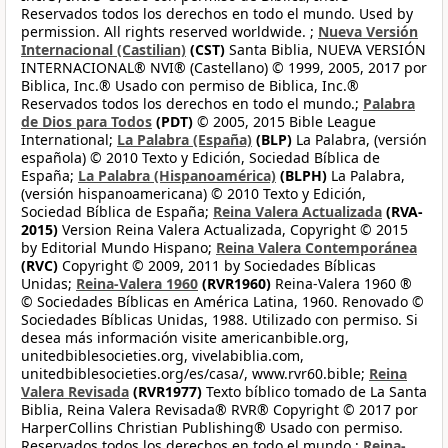
Reservados todos los derechos en todo el mundo. Used by
permission. All rights reserved worldwide. ;
Nueva Versión
Internacional (Castilian)
(CST)
Santa Biblia, NUEVA VERSIÓN
INTERNACIONAL® NVI® (Castellano) © 1999, 2005, 2017 por
Biblica, Inc.® Usado con permiso de Biblica, Inc.®
Reservados todos los derechos en todo el mundo.;
Palabra
de Dios para Todos
(PDT)
© 2005, 2015 Bible League
International;
La Palabra (España)
(BLP)
La Palabra, (versión
española) © 2010 Texto y Edición, Sociedad Bíblica de
España;
La Palabra (Hispanoamérica)
(BLPH)
La Palabra,
(versión hispanoamericana) © 2010 Texto y Edición,
Sociedad Bíblica de España;
Reina Valera Actualizada
(RVA-
2015)
Version Reina Valera Actualizada, Copyright © 2015
by Editorial Mundo Hispano;
Reina Valera Contemporánea
(RVC)
Copyright © 2009, 2011 by Sociedades Bíblicas
Unidas;
Reina-Valera 1960
(RVR1960)
Reina-Valera 1960 ®
© Sociedades Bíblicas en América Latina, 1960. Renovado ©
Sociedades Bíblicas Unidas, 1988. Utilizado con permiso. Si
desea más información visite americanbible.org,
unitedbiblesocieties.org, vivelabiblia.com,
unitedbiblesocieties.org/es/casa/, www.rvr60.bible;
Reina
Valera Revisada
(RVR1977)
Texto bíblico tomado de La Santa
Biblia, Reina Valera Revisada® RVR® Copyright © 2017 por
HarperCollins Christian Publishing® Usado con permiso.
Reservados todos los derechos en todo el mundo.;
Reina-