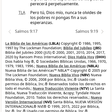
perecerá perpetuamente.
TLA
Pero tú, Dios mío, nunca te olvides de
los pobres ni pongas fin a sus
esperanzas.
Salmos 9:17
Salmos 9:19
La Biblia de las Américas
(LBLA)
Copyright © 1986, 1995,
1997 by The Lockman Foundation;
Biblia del Jubileo
(JBS)
Biblia del Jubileo 2000 (JUS) © 2000, 2001, 2010, 2014, 2017,
2020 by Ransom Press International;
Dios Habla Hoy
(DHH)
Dios habla hoy ®, © Sociedades Bíblicas Unidas, 1966, 1970,
1979, 1983, 1996.;
Nueva Biblia de las Américas
(NBLA)
Nueva Biblia de las Américas™ NBLA™ Copyright © 2005 por
The Lockman Foundation;
Nueva Biblia Viva
(NBV)
Nueva
Biblia Viva, © 2006, 2008 por Biblica, Inc.® Usado con
permiso de Biblica, Inc.® Reservados todos los derechos en
todo el mundo.;
Nueva Traducción Viviente
(NTV)
La Santa
Biblia, Nueva Traducción Viviente, &copy; Tyndale House
Foundation, 2010. Todos los derechos reservados.;
Nueva
Versión Internacional
(NVI)
Santa Biblia, NUEVA VERSIÓN
INTERNACIONAL® NVI® © 1999, 2015, 2022 por Biblica,
Inc.®, Inc.® Usado con permiso de Biblica, Inc.®