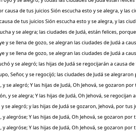
n oyó y se alegró, y todas las ciudades de Judá están felices
or causa de tus juicios Sión escucha esto y se alegra, y las 
 causa de tus juicios Sión escucha esto y se alegra, y las ciu
cucha y se alegra; las ciudades de Judá, están felices, porq
ye y se llena de gozo, se alegran las ciudades de Judá a caus
ye y se llena de gozo, se alegran las ciudades de Judá a caus
chó y se alegró; las hijas de Judá se regocijarán a causa de
upo, Señor, y se regocijó; las ciudades de Judá se alegraron p
 y se alegró; Y las hijas de Judá, Oh Jehová, se gozaron por t
ón, y se alegra; Y las hijas de Judá, Oh Jehová, se regocijan a
y se alegró; y las hijas de Judá se gozaron, Jehová, por tus j
 y alegróse; Y las hijas de Judá, Oh Jehová, se gozaron por t
 y alegróse; Y las hijas de Judá, Oh Jehová, se gozaron por t