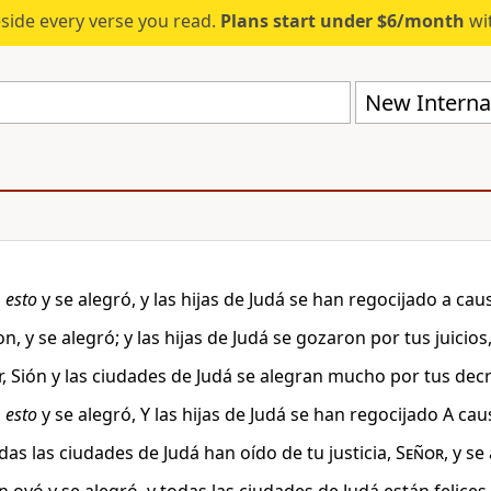
eside every verse you read.
Plans start under $6/month
wit
New Internat
n
esto
y se alegró, y las hijas de Judá se han regocijado a cau
n, y se alegró; y las hijas de Judá se gozaron por tus juicio
, Sión y las ciudades de Judá se alegran mucho por tus decr
n
esto
y se alegró, Y las hijas de Judá se han regocijado A cau
das las ciudades de Judá han oído de tu justicia,
Señor
, y se