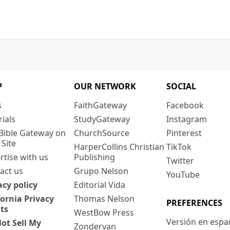
P
OUR NETWORK
SOCIAL
s
FaithGateway
Facebook
rials
StudyGateway
Instagram
Bible Gateway on
ChurchSource
Pinterest
 Site
HarperCollins Christian
TikTok
rtise with us
Publishing
Twitter
act us
Grupo Nelson
YouTube
acy policy
Editorial Vida
fornia Privacy
Thomas Nelson
PREFERENCES
ts
WestBow Press
Versión en espa
ot Sell My
Zondervan