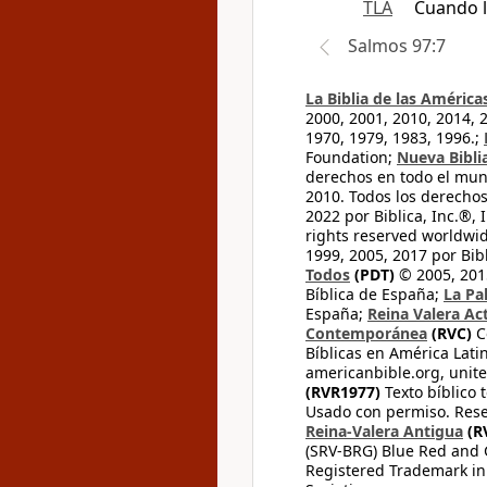
TLA
Cuando l
Salmos 97:7
La Biblia de las América
2000, 2001, 2010, 2014, 
1970, 1979, 1983, 1996.;
Foundation;
Nueva Bibli
derechos en todo el mu
2010. Todos los derecho
2022 por Biblica, Inc.®,
rights reserved worldwid
1999, 2005, 2017 por Bib
Todos
(PDT)
© 2005, 2015
Bíblica de España;
La Pa
España;
Reina Valera Ac
Contemporánea
(RVC)
C
Bíblicas en América Lati
americanbible.org, unite
(RVR1977)
Texto bíblico 
Usado con permiso. Rese
Reina-Valera Antigua
(R
(SRV-BRG) Blue Red and G
Registered Trademark in