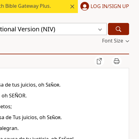
h Bible Gateway Plus.
LOG IN/SIGN UP
ional Version (NIV)
Font Size
sa de tus juicios, oh
Señor
.
s, oh SEÑOR.
etos;
sa de Tus juicios, oh
Señor
.
 alegran.