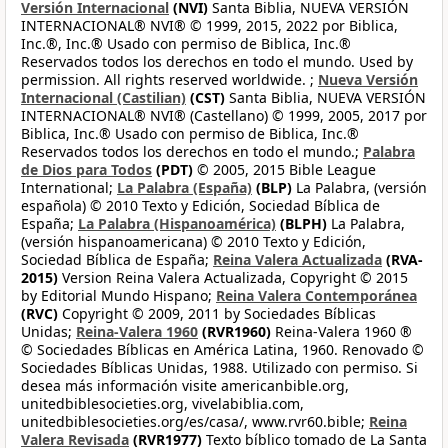
Versión Internacional
(NVI)
Santa Biblia, NUEVA VERSIÓN
INTERNACIONAL® NVI® © 1999, 2015, 2022 por Biblica,
Inc.®, Inc.® Usado con permiso de Biblica, Inc.®
Reservados todos los derechos en todo el mundo. Used by
permission. All rights reserved worldwide. ;
Nueva Versión
Internacional (Castilian)
(CST)
Santa Biblia, NUEVA VERSIÓN
INTERNACIONAL® NVI® (Castellano) © 1999, 2005, 2017 por
Biblica, Inc.® Usado con permiso de Biblica, Inc.®
Reservados todos los derechos en todo el mundo.;
Palabra
de Dios para Todos
(PDT)
© 2005, 2015 Bible League
International;
La Palabra (España)
(BLP)
La Palabra, (versión
española) © 2010 Texto y Edición, Sociedad Bíblica de
España;
La Palabra (Hispanoamérica)
(BLPH)
La Palabra,
(versión hispanoamericana) © 2010 Texto y Edición,
Sociedad Bíblica de España;
Reina Valera Actualizada
(RVA-
2015)
Version Reina Valera Actualizada, Copyright © 2015
by Editorial Mundo Hispano;
Reina Valera Contemporánea
(RVC)
Copyright © 2009, 2011 by Sociedades Bíblicas
Unidas;
Reina-Valera 1960
(RVR1960)
Reina-Valera 1960 ®
© Sociedades Bíblicas en América Latina, 1960. Renovado ©
Sociedades Bíblicas Unidas, 1988. Utilizado con permiso. Si
desea más información visite americanbible.org,
unitedbiblesocieties.org, vivelabiblia.com,
unitedbiblesocieties.org/es/casa/, www.rvr60.bible;
Reina
Valera Revisada
(RVR1977)
Texto bíblico tomado de La Santa