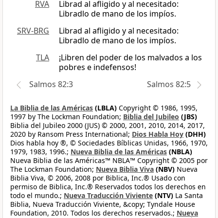
RVA
Librad al afligido y al necesitado:
Libradlo de mano de los impíos.
SRV-BRG
Librad al afligido y al necesitado:
Libradlo de mano de los impíos.
TLA
¡Libren del poder de los malvados a los
pobres e indefensos!
Salmos 82:3
Salmos 82:5
La Biblia de las Américas
(LBLA)
Copyright © 1986, 1995,
1997 by The Lockman Foundation;
Biblia del Jubileo
(JBS)
Biblia del Jubileo 2000 (JUS) © 2000, 2001, 2010, 2014, 2017,
2020 by Ransom Press International;
Dios Habla Hoy
(DHH)
Dios habla hoy ®, © Sociedades Bíblicas Unidas, 1966, 1970,
1979, 1983, 1996.;
Nueva Biblia de las Américas
(NBLA)
Nueva Biblia de las Américas™ NBLA™ Copyright © 2005 por
The Lockman Foundation;
Nueva Biblia Viva
(NBV)
Nueva
Biblia Viva, © 2006, 2008 por Biblica, Inc.® Usado con
permiso de Biblica, Inc.® Reservados todos los derechos en
todo el mundo.;
Nueva Traducción Viviente
(NTV)
La Santa
Biblia, Nueva Traducción Viviente, &copy; Tyndale House
Foundation, 2010. Todos los derechos reservados.;
Nueva