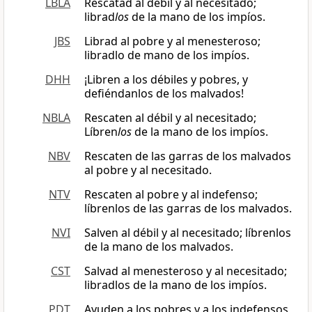
LBLA
Rescatad al débil y al necesitado;
librad
los
de la mano de los impíos.
JBS
Librad al pobre y al menesteroso;
libradlo de mano de los impíos.
DHH
¡Libren a los débiles y pobres, y
defiéndanlos de los malvados!
NBLA
Rescaten al débil y al necesitado;
Líbren
los
de la mano de los impíos.
NBV
Rescaten de las garras de los malvados
al pobre y al necesitado.
NTV
Rescaten al pobre y al indefenso;
líbrenlos de las garras de los malvados.
NVI
Salven al débil y al necesitado; líbrenlos
de la mano de los malvados.
CST
Salvad al menesteroso y al necesitado;
libradlos de la mano de los impíos.
PDT
Ayuden a los pobres y a los indefensos,