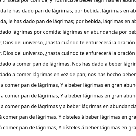
e tristeza por comida, y nos hiciste beber lágrimas en abun
da le has dado pan de lágrimas; por bebida, lágrimas en a
da, le has dado pan de lágrimas; por bebida, lágrimas en a
dado lágrimas por comida; lágrimas en abundancia por beb
, Dios del universo, ¿hasta cuándo te enfurecerá la oración
, Dios del universo, ¿hasta cuándo te enfurecerá la oración
dado a comer pan de lágrimas. Nos has dado a beber lágr
dado a comer lágrimas en vez de pan; nos has hecho beber
e a comer pan de lágrimas, Y a beber lágrimas en gran abun
e a comer pan de lágrimas, Y a beber lágrimas en gran abun
e a comer pan de lágrimas y a beber lágrimas en abundancia
 á comer pan de lágrimas, Y dísteles á beber lágrimas en g
 á comer pan de lágrimas, Y dísteles á beber lágrimas en g