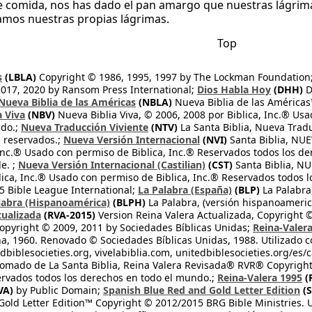
e comida, nos has dado el pan amargo que nuestras lágrim
mos nuestras propias lágrimas.
Top
s
(LBLA)
Copyright © 1986, 1995, 1997 by The Lockman Foundation
2017, 2020 by Ransom Press International;
Dios Habla Hoy
(DHH)
D
Nueva Biblia de las Américas
(NBLA)
Nueva Biblia de las América
a Viva
(NBV)
Nueva Biblia Viva, © 2006, 2008 por Biblica, Inc.® Usa
ndo.;
Nueva Traducción Viviente
(NTV)
La Santa Biblia, Nueva Trad
s reservados.;
Nueva Versión Internacional
(NVI)
Santa Biblia, N
 Inc.® Usado con permiso de Biblica, Inc.® Reservados todos los d
e. ;
Nueva Versión Internacional (Castilian)
(CST)
Santa Biblia, N
lica, Inc.® Usado con permiso de Biblica, Inc.® Reservados todos 
 Bible League International;
La Palabra (España)
(BLP)
La Palabra,
labra (Hispanoamérica)
(BLPH)
La Palabra, (versión hispanoameric
tualizada
(RVA-2015)
Version Reina Valera Actualizada, Copyright 
opyright © 2009, 2011 by Sociedades Bíblicas Unidas;
Reina-Valer
na, 1960. Renovado © Sociedades Bíblicas Unidas, 1988. Utilizado c
dbiblesocieties.org, vivelabiblia.com, unitedbiblesocieties.org/es/
tomado de La Santa Biblia, Reina Valera Revisada® RVR® Copyright
rvados todos los derechos en todo el mundo.;
Reina-Valera 1995
(
VA)
by Public Domain;
Spanish Blue Red and Gold Letter Edition
(S
old Letter Edition™ Copyright © 2012/2015 BRG Bible Ministries. Us