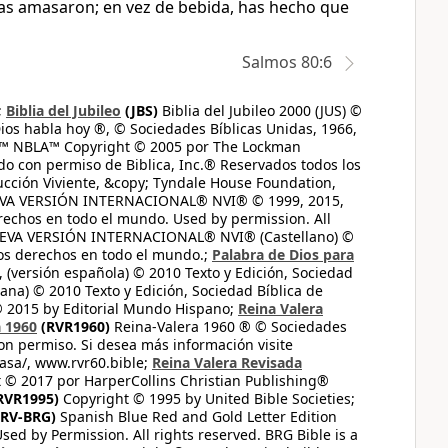
as amasaron; en vez de bebida, has hecho que
Salmos 80:6
;
Biblia del Jubileo
(JBS)
Biblia del Jubileo 2000 (JUS) ©
ios habla hoy ®, © Sociedades Bíblicas Unidas, 1966,
s™ NBLA™ Copyright © 2005 por The Lockman
do con permiso de Biblica, Inc.® Reservados todos los
ucción Viviente, &copy; Tyndale House Foundation,
UEVA VERSIÓN INTERNACIONAL® NVI® © 1999, 2015,
erechos en todo el mundo. Used by permission. All
UEVA VERSIÓN INTERNACIONAL® NVI® (Castellano) ©
los derechos en todo el mundo.;
Palabra de Dios para
 (versión española) © 2010 Texto y Edición, Sociedad
ana) © 2010 Texto y Edición, Sociedad Bíblica de
© 2015 by Editorial Mundo Hispano;
Reina Valera
a 1960
(RVR1960)
Reina-Valera 1960 ® © Sociedades
on permiso. Si desea más información visite
casa/, www.rvr60.bible;
Reina Valera Revisada
 © 2017 por HarperCollins Christian Publishing®
RVR1995)
Copyright © 1995 by United Bible Societies;
RV-BRG)
Spanish Blue Red and Gold Letter Edition
ed by Permission. All rights reserved. BRG Bible is a