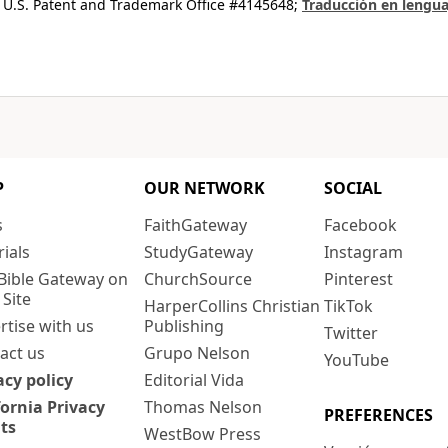
 U.S. Patent and Trademark Office #4145648;
Traducción en lengua
P
OUR NETWORK
SOCIAL
s
FaithGateway
Facebook
rials
StudyGateway
Instagram
Bible Gateway on
ChurchSource
Pinterest
 Site
HarperCollins Christian
TikTok
rtise with us
Publishing
Twitter
act us
Grupo Nelson
YouTube
acy policy
Editorial Vida
fornia Privacy
Thomas Nelson
PREFERENCES
ts
WestBow Press