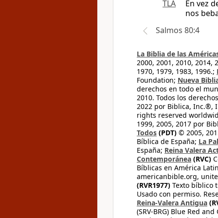
TLA
En vez d
nos beba
Salmos 80:4
La Biblia de las América
2000, 2001, 2010, 2014, 
1970, 1979, 1983, 1996.;
Foundation;
Nueva Bibli
derechos en todo el mu
2010. Todos los derecho
2022 por Biblica, Inc.®,
rights reserved worldwid
1999, 2005, 2017 por Bib
Todos
(PDT)
© 2005, 2015
Bíblica de España;
La Pa
España;
Reina Valera Ac
Contemporánea
(RVC)
C
Bíblicas en América Lati
americanbible.org, unite
(RVR1977)
Texto bíblico 
Usado con permiso. Rese
Reina-Valera Antigua
(R
(SRV-BRG) Blue Red and G