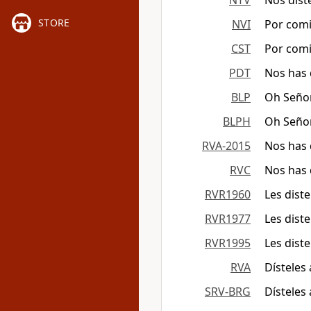
NTV
Nos dist
STORE
NVI
Por comi
CST
Por comi
PDT
Nos has 
BLP
Oh Señor
BLPH
Oh Señor
RVA-2015
Nos has 
RVC
Nos has 
RVR1960
Les dist
RVR1977
Les dist
RVR1995
Les dist
RVA
Dísteles
SRV-BRG
Dísteles