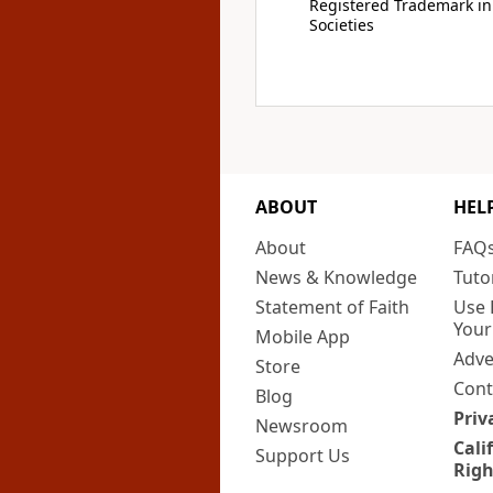
Registered Trademark in
Societies
ABOUT
HEL
About
FAQ
News & Knowledge
Tuto
Statement of Faith
Use 
Your
Mobile App
Adve
Store
Cont
Blog
Priv
Newsroom
Cali
Support Us
Righ