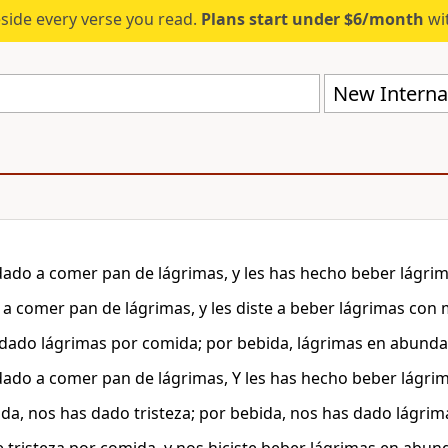
eside every verse you read.
Plans start under $6/month
wit
New Internat
dado a comer pan de lágrimas, y les has hecho beber lágri
e a comer pan de lágrimas, y les diste a beber lágrimas con
dado lágrimas por comida; por bebida, lágrimas en abunda
dado a comer pan de lágrimas, Y les has hecho beber lágri
da, nos has dado tristeza; por bebida, nos has dado lágri