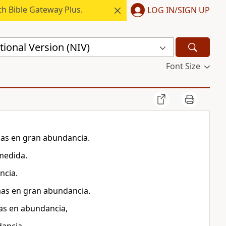
h Bible Gateway Plus.
LOG IN/SIGN UP
ional Version (NIV)
Font Size
mas en gran abundancia.
 medida.
ncia.
mas en gran abundancia.
mas en abundancia,