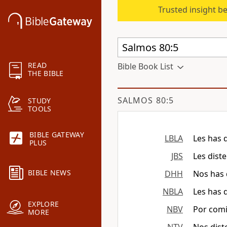
Trusted insight b
READ
Bible Book List
THE BIBLE
SALMOS 80:5
STUDY
TOOLS
BIBLE GATEWAY
LBLA
Les has 
PLUS
JBS
Les dist
BIBLE NEWS
DHH
Nos has 
NBLA
Les has 
EXPLORE
NBV
Por comi
MORE