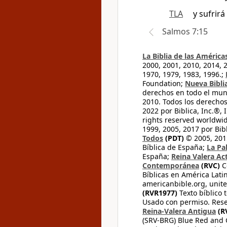
TLA
y sufrir
Salmos 7:15
La Biblia de las América
2000, 2001, 2010, 2014, 
1970, 1979, 1983, 1996.;
Foundation;
Nueva Bibli
derechos en todo el mu
2010. Todos los derecho
2022 por Biblica, Inc.®,
rights reserved worldwid
1999, 2005, 2017 por Bib
Todos
(PDT)
© 2005, 2015
Bíblica de España;
La Pa
España;
Reina Valera Ac
Contemporánea
(RVC)
C
Bíblicas en América Lati
americanbible.org, unite
(RVR1977)
Texto bíblico 
Usado con permiso. Rese
Reina-Valera Antigua
(R
(SRV-BRG) Blue Red and G