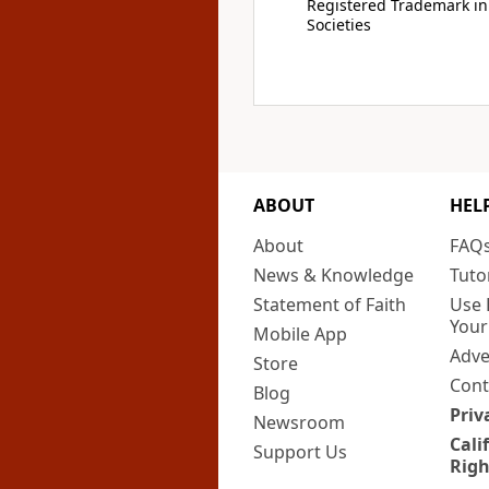
Registered Trademark in
Societies
ABOUT
HEL
About
FAQ
News & Knowledge
Tuto
Statement of Faith
Use 
Your
Mobile App
Adve
Store
Cont
Blog
Priv
Newsroom
Cali
Support Us
Righ