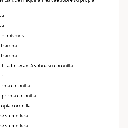
lencia que maquinan les cae sobre su propia
za.
za.
llos mismos.
a trampa.
a trampa.
cticado recaerá sobre su coronilla.
mo.
opia coronilla.
 propia coronilla.
opia coronilla!
re su mollera.
re su mollera.