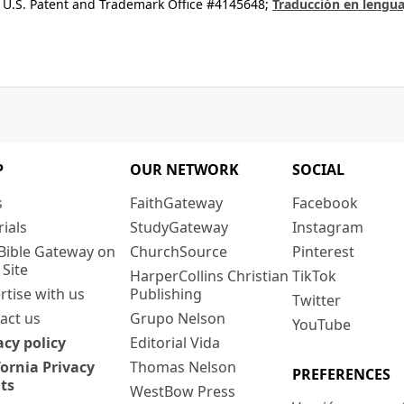
 U.S. Patent and Trademark Office #4145648;
Traducción en lengua
P
OUR NETWORK
SOCIAL
s
FaithGateway
Facebook
rials
StudyGateway
Instagram
Bible Gateway on
ChurchSource
Pinterest
 Site
HarperCollins Christian
TikTok
rtise with us
Publishing
Twitter
act us
Grupo Nelson
YouTube
acy policy
Editorial Vida
fornia Privacy
Thomas Nelson
PREFERENCES
ts
WestBow Press