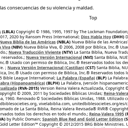
á las consecuencias de su violencia y maldad.
Top
s
(LBLA)
Copyright © 1986, 1995, 1997 by The Lockman Foundation
2017, 2020 by Ransom Press International;
Dios Habla Hoy
(DHH)
D
Nueva Biblia de las Américas
(NBLA)
Nueva Biblia de las América
a Viva
(NBV)
Nueva Biblia Viva, © 2006, 2008 por Biblica, Inc.® Usa
ndo.;
Nueva Traducción Viviente
(NTV)
La Santa Biblia, Nueva Trad
s reservados.;
Nueva Versión Internacional
(NVI)
Santa Biblia, N
 Inc.® Usado con permiso de Biblica, Inc.® Reservados todos los d
e. ;
Nueva Versión Internacional (Castilian)
(CST)
Santa Biblia, N
lica, Inc.® Usado con permiso de Biblica, Inc.® Reservados todos 
 Bible League International;
La Palabra (España)
(BLP)
La Palabra,
labra (Hispanoamérica)
(BLPH)
La Palabra, (versión hispanoameric
tualizada
(RVA-2015)
Version Reina Valera Actualizada, Copyright 
opyright © 2009, 2011 by Sociedades Bíblicas Unidas;
Reina-Valer
na, 1960. Renovado © Sociedades Bíblicas Unidas, 1988. Utilizado c
dbiblesocieties.org, vivelabiblia.com, unitedbiblesocieties.org/es/
tomado de La Santa Biblia, Reina Valera Revisada® RVR® Copyright
rvados todos los derechos en todo el mundo.;
Reina-Valera 1995
(
VA)
by Public Domain;
Spanish Blue Red and Gold Letter Edition
(S
old Letter Edition™ Copyright © 2012/2015 BRG Bible Ministries. Us