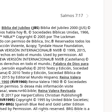
Salmos 7:17
;
Biblia del Jubileo
(JBS)
Biblia del Jubileo 2000 (JUS) ©
ios habla hoy ®, © Sociedades Bíblicas Unidas, 1966,
s™ NBLA™ Copyright © 2005 por The Lockman
do con permiso de Biblica, Inc.® Reservados todos los
ucción Viviente, &copy; Tyndale House Foundation,
UEVA VERSIÓN INTERNACIONAL® NVI® © 1999, 2015,
erechos en todo el mundo. Used by permission. All
UEVA VERSIÓN INTERNACIONAL® NVI® (Castellano) ©
los derechos en todo el mundo.;
Palabra de Dios para
 (versión española) © 2010 Texto y Edición, Sociedad
ana) © 2010 Texto y Edición, Sociedad Bíblica de
© 2015 by Editorial Mundo Hispano;
Reina Valera
a 1960
(RVR1960)
Reina-Valera 1960 ® © Sociedades
on permiso. Si desea más información visite
casa/, www.rvr60.bible;
Reina Valera Revisada
 © 2017 por HarperCollins Christian Publishing®
RVR1995)
Copyright © 1995 by United Bible Societies;
RV-BRG)
Spanish Blue Red and Gold Letter Edition
ed by Permission. All rights reserved. BRG Bible is a