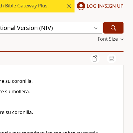
h Bible Gateway Plus.
LOG IN/SIGN UP
ional Version (NIV)
Font Size
e su coronilla.
re su mollera.
e su coronilla.