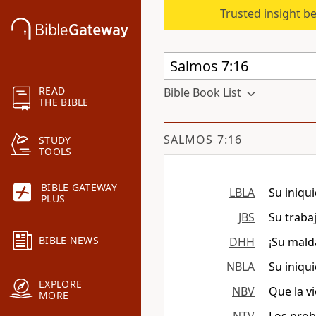
Trusted insight b
READ
Bible Book List
THE BIBLE
SALMOS 7:16
STUDY
TOOLS
BIBLE GATEWAY
LBLA
Su iniqu
PLUS
JBS
Su traba
BIBLE NEWS
DHH
¡Su mald
NBLA
Su iniqu
EXPLORE
NBV
Que la vi
MORE