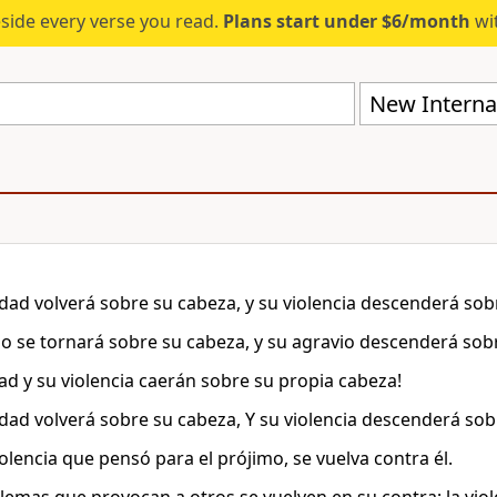
eside every verse you read.
Plans start under $6/month
wit
New Internat
idad volverá sobre su cabeza, y su violencia descenderá sobr
jo se tornará sobre su cabeza, y su agravio descenderá sob
ad y su violencia caerán sobre su propia cabeza!
idad volverá sobre su cabeza, Y su violencia descenderá sobr
olencia que pensó para el prójimo, se vuelva contra él.