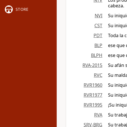
NTV
Los prob
cabeza.
STORE
NVI
Su iniqui
CST
Su iniqui
PDT
Toda la 
BLP
ese que 
BLPH
ese que 
RVA-2015
Su afán s
RVC
Su malda
RVR1960
Su iniqu
RVR1977
Su iniqu
RVR1995
¡Su iniq
RVA
Su traba
SRV-BRG
Su traba