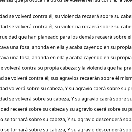
lemas que provocan a otros se vuelven en su contra; la vio
dad se volverá contra él; su violencia recaerá sobre su cabe
dad se volverá contra él; su violencia recaerá sobre su cabe
crueldad que han planeado para los demás recaerá sobre e
cava una fosa, ahonda en ella y acaba cayendo en su propi
cava una fosa, ahonda en ella y acaba cayendo en su propi
e volverá contra su propia cabeza; y la violencia que ha pra
d se volverá contra él; sus agravios recaerán sobre él mis
idad volverá sobre su cabeza, Y su agravio caerá sobre su pr
idad se volverá sobre su cabeza, Y su agravio caerá sobre su
uidad recaerá sobre su cabeza y su agravio caerá sobre su pr
jo se tornará sobre su cabeza, Y su agravio descenderá sob
jo se tornará sobre su cabeza, Y su agravio descenderá sob