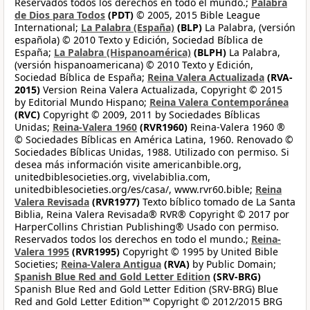
Reservados todos los derechos en todo el mundo.;
Palabra
de Dios para Todos
(PDT)
© 2005, 2015 Bible League
International;
La Palabra (España)
(BLP)
La Palabra, (versión
española) © 2010 Texto y Edición, Sociedad Bíblica de
España;
La Palabra (Hispanoamérica)
(BLPH)
La Palabra,
(versión hispanoamericana) © 2010 Texto y Edición,
Sociedad Bíblica de España;
Reina Valera Actualizada
(RVA-
2015)
Version Reina Valera Actualizada, Copyright © 2015
by Editorial Mundo Hispano;
Reina Valera Contemporánea
(RVC)
Copyright © 2009, 2011 by Sociedades Bíblicas
Unidas;
Reina-Valera 1960
(RVR1960)
Reina-Valera 1960 ®
© Sociedades Bíblicas en América Latina, 1960. Renovado ©
Sociedades Bíblicas Unidas, 1988. Utilizado con permiso. Si
desea más información visite americanbible.org,
unitedbiblesocieties.org, vivelabiblia.com,
unitedbiblesocieties.org/es/casa/, www.rvr60.bible;
Reina
Valera Revisada
(RVR1977)
Texto bíblico tomado de La Santa
Biblia, Reina Valera Revisada® RVR® Copyright © 2017 por
HarperCollins Christian Publishing® Usado con permiso.
Reservados todos los derechos en todo el mundo.;
Reina-
Valera 1995
(RVR1995)
Copyright © 1995 by United Bible
Societies;
Reina-Valera Antigua
(RVA)
by Public Domain;
Spanish Blue Red and Gold Letter Edition
(SRV-BRG)
Spanish Blue Red and Gold Letter Edition (SRV-BRG) Blue
Red and Gold Letter Edition™ Copyright © 2012/2015 BRG