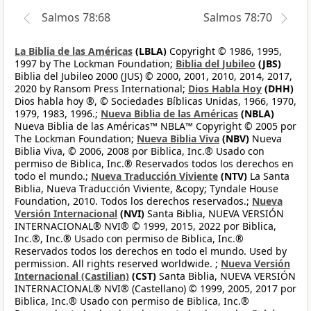
Salmos 78:68
Salmos 78:70
La Biblia de las Américas
(LBLA)
Copyright © 1986, 1995,
1997 by The Lockman Foundation;
Biblia del Jubileo
(JBS)
Biblia del Jubileo 2000 (JUS) © 2000, 2001, 2010, 2014, 2017,
2020 by Ransom Press International;
Dios Habla Hoy
(DHH)
Dios habla hoy ®, © Sociedades Bíblicas Unidas, 1966, 1970,
1979, 1983, 1996.;
Nueva Biblia de las Américas
(NBLA)
Nueva Biblia de las Américas™ NBLA™ Copyright © 2005 por
The Lockman Foundation;
Nueva Biblia Viva
(NBV)
Nueva
Biblia Viva, © 2006, 2008 por Biblica, Inc.® Usado con
permiso de Biblica, Inc.® Reservados todos los derechos en
todo el mundo.;
Nueva Traducción Viviente
(NTV)
La Santa
Biblia, Nueva Traducción Viviente, &copy; Tyndale House
Foundation, 2010. Todos los derechos reservados.;
Nueva
Versión Internacional
(NVI)
Santa Biblia, NUEVA VERSIÓN
INTERNACIONAL® NVI® © 1999, 2015, 2022 por Biblica,
Inc.®, Inc.® Usado con permiso de Biblica, Inc.®
Reservados todos los derechos en todo el mundo. Used by
permission. All rights reserved worldwide. ;
Nueva Versión
Internacional (Castilian)
(CST)
Santa Biblia, NUEVA VERSIÓN
INTERNACIONAL® NVI® (Castellano) © 1999, 2005, 2017 por
Biblica, Inc.® Usado con permiso de Biblica, Inc.®