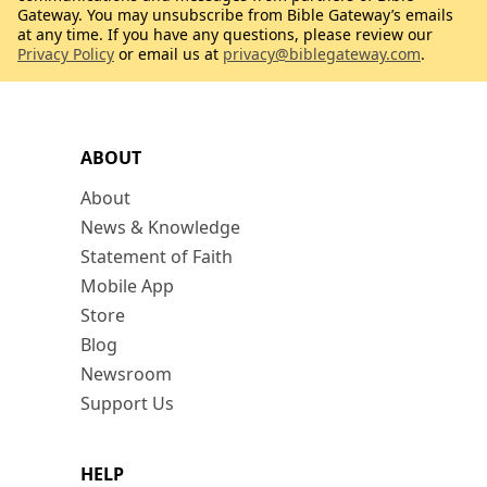
Gateway. You may unsubscribe from Bible Gateway’s emails
at any time. If you have any questions, please review our
Privacy Policy
or email us at
privacy@biblegateway.com
.
ABOUT
About
News & Knowledge
Statement of Faith
Mobile App
Store
Blog
Newsroom
Support Us
HELP