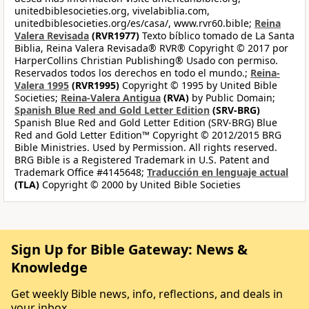
unitedbiblesocieties.org, vivelabiblia.com,
unitedbiblesocieties.org/es/casa/, www.rvr60.bible;
Reina
Valera Revisada
(RVR1977)
Texto bíblico tomado de La Santa
Biblia, Reina Valera Revisada® RVR® Copyright © 2017 por
HarperCollins Christian Publishing® Usado con permiso.
Reservados todos los derechos en todo el mundo.;
Reina-
Valera 1995
(RVR1995)
Copyright © 1995 by United Bible
Societies;
Reina-Valera Antigua
(RVA)
by Public Domain;
Spanish Blue Red and Gold Letter Edition
(SRV-BRG)
Spanish Blue Red and Gold Letter Edition (SRV-BRG) Blue
Red and Gold Letter Edition™ Copyright © 2012/2015 BRG
Bible Ministries. Used by Permission. All rights reserved.
BRG Bible is a Registered Trademark in U.S. Patent and
Trademark Office #4145648;
Traducción en lenguaje actual
(TLA)
Copyright © 2000 by United Bible Societies
Sign Up for Bible Gateway: News &
Knowledge
Get weekly Bible news, info, reflections, and deals in
your inbox.