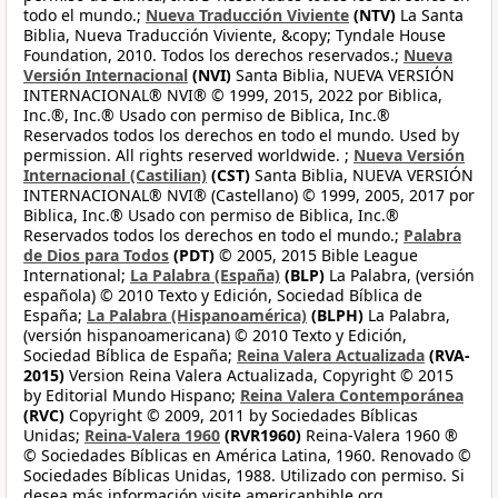
todo el mundo.;
Nueva Traducción Viviente
(NTV)
La Santa
Biblia, Nueva Traducción Viviente, &copy; Tyndale House
Foundation, 2010. Todos los derechos reservados.;
Nueva
Versión Internacional
(NVI)
Santa Biblia, NUEVA VERSIÓN
INTERNACIONAL® NVI® © 1999, 2015, 2022 por Biblica,
Inc.®, Inc.® Usado con permiso de Biblica, Inc.®
Reservados todos los derechos en todo el mundo. Used by
permission. All rights reserved worldwide. ;
Nueva Versión
Internacional (Castilian)
(CST)
Santa Biblia, NUEVA VERSIÓN
INTERNACIONAL® NVI® (Castellano) © 1999, 2005, 2017 por
Biblica, Inc.® Usado con permiso de Biblica, Inc.®
Reservados todos los derechos en todo el mundo.;
Palabra
de Dios para Todos
(PDT)
© 2005, 2015 Bible League
International;
La Palabra (España)
(BLP)
La Palabra, (versión
española) © 2010 Texto y Edición, Sociedad Bíblica de
España;
La Palabra (Hispanoamérica)
(BLPH)
La Palabra,
(versión hispanoamericana) © 2010 Texto y Edición,
Sociedad Bíblica de España;
Reina Valera Actualizada
(RVA-
2015)
Version Reina Valera Actualizada, Copyright © 2015
by Editorial Mundo Hispano;
Reina Valera Contemporánea
(RVC)
Copyright © 2009, 2011 by Sociedades Bíblicas
Unidas;
Reina-Valera 1960
(RVR1960)
Reina-Valera 1960 ®
© Sociedades Bíblicas en América Latina, 1960. Renovado ©
Sociedades Bíblicas Unidas, 1988. Utilizado con permiso. Si
desea más información visite americanbible.org,