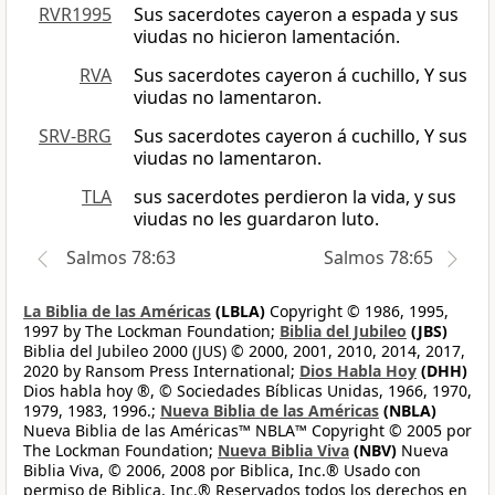
RVR1995
Sus sacerdotes cayeron a espada y sus
viudas no hicieron lamentación.
RVA
Sus sacerdotes cayeron á cuchillo, Y sus
viudas no lamentaron.
SRV-BRG
Sus sacerdotes cayeron á cuchillo, Y sus
viudas no lamentaron.
TLA
sus sacerdotes perdieron la vida, y sus
viudas no les guardaron luto.
Salmos 78:63
Salmos 78:65
La Biblia de las Américas
(LBLA)
Copyright © 1986, 1995,
1997 by The Lockman Foundation;
Biblia del Jubileo
(JBS)
Biblia del Jubileo 2000 (JUS) © 2000, 2001, 2010, 2014, 2017,
2020 by Ransom Press International;
Dios Habla Hoy
(DHH)
Dios habla hoy ®, © Sociedades Bíblicas Unidas, 1966, 1970,
1979, 1983, 1996.;
Nueva Biblia de las Américas
(NBLA)
Nueva Biblia de las Américas™ NBLA™ Copyright © 2005 por
The Lockman Foundation;
Nueva Biblia Viva
(NBV)
Nueva
Biblia Viva, © 2006, 2008 por Biblica, Inc.® Usado con
permiso de Biblica, Inc.® Reservados todos los derechos en