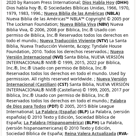
2020 by Ransom Press International;
Dios Habla Hoy
(DHH)
Dios habla hoy ®, © Sociedades Bíblicas Unidas, 1966, 1970,
1979, 1983, 1996.;
Nueva Biblia de las Américas
(NBLA)
Nueva Biblia de las Américas™ NBLA™ Copyright © 2005 por
The Lockman Foundation;
Nueva Biblia Viva
(NBV)
Nueva
Biblia Viva, © 2006, 2008 por Biblica, Inc.® Usado con
permiso de Biblica, Inc.® Reservados todos los derechos en
todo el mundo.;
Nueva Traducción Viviente
(NTV)
La Santa
Biblia, Nueva Traducción Viviente, &copy; Tyndale House
Foundation, 2010. Todos los derechos reservados.;
Nueva
Versión Internacional
(NVI)
Santa Biblia, NUEVA VERSIÓN
INTERNACIONAL® NVI® © 1999, 2015, 2022 por Biblica,
Inc.®, Inc.® Usado con permiso de Biblica, Inc.®
Reservados todos los derechos en todo el mundo. Used by
permission. All rights reserved worldwide. ;
Nueva Versión
Internacional (Castilian)
(CST)
Santa Biblia, NUEVA VERSIÓN
INTERNACIONAL® NVI® (Castellano) © 1999, 2005, 2017 por
Biblica, Inc.® Usado con permiso de Biblica, Inc.®
Reservados todos los derechos en todo el mundo.;
Palabra
de Dios para Todos
(PDT)
© 2005, 2015 Bible League
International;
La Palabra (España)
(BLP)
La Palabra, (versión
española) © 2010 Texto y Edición, Sociedad Bíblica de
España;
La Palabra (Hispanoamérica)
(BLPH)
La Palabra,
(versión hispanoamericana) © 2010 Texto y Edición,
Sociedad Bíblica de España;
Reina Valera Actualizada
(RVA-