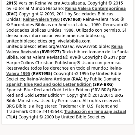
2015)
Version Reina Valera Actualizada, Copyright © 2015
by Editorial Mundo Hispano;
Reina Valera Contemporánea
(RVC)
Copyright © 2009, 2011 by Sociedades Bíblicas
Unidas;
Reina-Valera 1960
(RVR1960)
Reina-Valera 1960 ®
© Sociedades Bíblicas en América Latina, 1960. Renovado ©
Sociedades Bíblicas Unidas, 1988. Utilizado con permiso. Si
desea más información visite americanbible.org,
unitedbiblesocieties.org, vivelabiblia.com,
unitedbiblesocieties.org/es/casa/, www.rvr60.bible;
Reina
Valera Revisada
(RVR1977)
Texto bíblico tomado de La Santa
Biblia, Reina Valera Revisada® RVR® Copyright © 2017 por
HarperCollins Christian Publishing® Usado con permiso.
Reservados todos los derechos en todo el mundo.;
Reina-
Valera 1995
(RVR1995)
Copyright © 1995 by United Bible
Societies;
Reina-Valera Antigua
(RVA)
by Public Domain;
Spanish Blue Red and Gold Letter Edition
(SRV-BRG)
Spanish Blue Red and Gold Letter Edition (SRV-BRG) Blue
Red and Gold Letter Edition™ Copyright © 2012/2015 BRG
Bible Ministries. Used by Permission. All rights reserved.
BRG Bible is a Registered Trademark in U.S. Patent and
Trademark Office #4145648;
Traducción en lenguaje actual
(TLA)
Copyright © 2000 by United Bible Societies