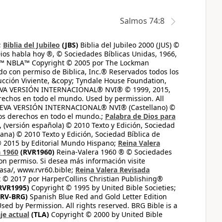
Salmos 74:8
;
Biblia del Jubileo
(JBS)
Biblia del Jubileo 2000 (JUS) ©
ios habla hoy ®, © Sociedades Bíblicas Unidas, 1966,
s™ NBLA™ Copyright © 2005 por The Lockman
do con permiso de Biblica, Inc.® Reservados todos los
ucción Viviente, &copy; Tyndale House Foundation,
UEVA VERSIÓN INTERNACIONAL® NVI® © 1999, 2015,
erechos en todo el mundo. Used by permission. All
UEVA VERSIÓN INTERNACIONAL® NVI® (Castellano) ©
los derechos en todo el mundo.;
Palabra de Dios para
 (versión española) © 2010 Texto y Edición, Sociedad
ana) © 2010 Texto y Edición, Sociedad Bíblica de
© 2015 by Editorial Mundo Hispano;
Reina Valera
a 1960
(RVR1960)
Reina-Valera 1960 ® © Sociedades
on permiso. Si desea más información visite
casa/, www.rvr60.bible;
Reina Valera Revisada
 © 2017 por HarperCollins Christian Publishing®
RVR1995)
Copyright © 1995 by United Bible Societies;
RV-BRG)
Spanish Blue Red and Gold Letter Edition
ed by Permission. All rights reserved. BRG Bible is a
je actual
(TLA)
Copyright © 2000 by United Bible