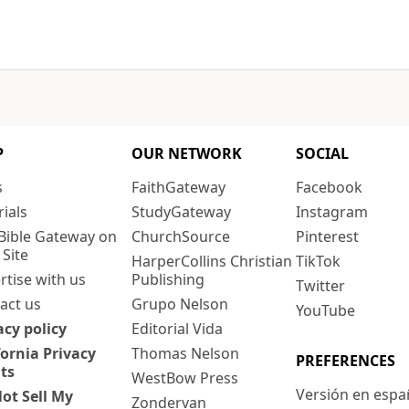
P
OUR NETWORK
SOCIAL
s
FaithGateway
Facebook
rials
StudyGateway
Instagram
Bible Gateway on
ChurchSource
Pinterest
 Site
HarperCollins Christian
TikTok
rtise with us
Publishing
Twitter
act us
Grupo Nelson
YouTube
acy policy
Editorial Vida
fornia Privacy
Thomas Nelson
PREFERENCES
ts
WestBow Press
Versión en espa
ot Sell My
Zondervan