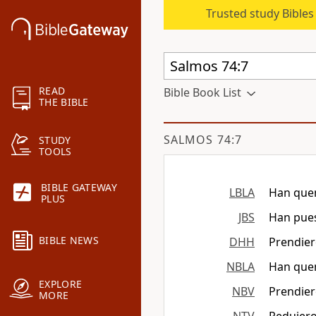
Trusted study Bible
READ
Bible Book List
THE BIBLE
SALMOS 74:7
STUDY
TOOLS
BIBLE GATEWAY
LBLA
Han quem
PLUS
JBS
Han pues
BIBLE NEWS
DHH
Prendier
NBLA
Han quem
EXPLORE
NBV
Prendier
MORE