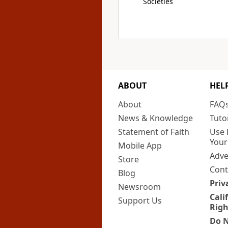
Societies
ABOUT
HEL
About
FAQ
News & Knowledge
Tuto
Statement of Faith
Use 
Your
Mobile App
Adve
Store
Cont
Blog
Priv
Newsroom
Cali
Support Us
Righ
Do N