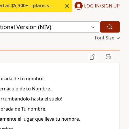
300+—plans start under $6/month.
LOG IN/SIGN UP
ional Version (NIV)
Font Size
morada de tu nombre.
bernáculo de tu Nombre.
errumbándolo hasta el suelo!
morada de Tu nombre.
samente el lugar que lleva tu nombre.