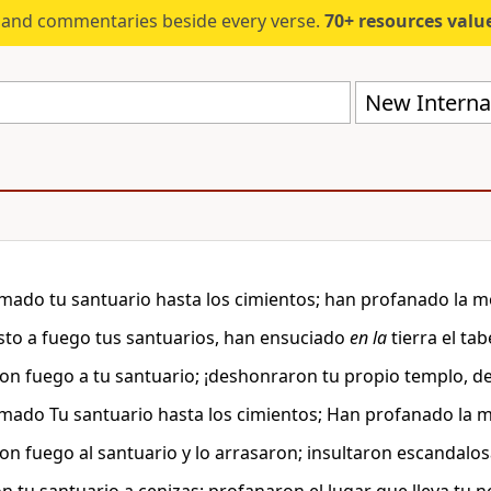
s and commentaries beside every verse.
70+ resources valued at $5,
New Internat
ado tu santuario hasta los cimientos; han profanado la 
to a fuego tus santuarios, han ensuciado
en la
tierra el ta
on fuego a tu santuario; ¡deshonraron tu propio templo, d
ado Tu santuario hasta los cimientos; Han profanado la 
on fuego al santuario y lo arrasaron; insultaron escandalo