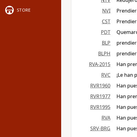
NTV
Redujero
STORE
NVI
Prendier
CST
Prendier
PDT
Quemaron
BLP
prendier
BLPH
prendier
RVA-2015
Han pren
RVC
¡Le han 
RVR1960
Han pues
RVR1977
Han pren
RVR1995
Han pues
RVA
Han pues
SRV-BRG
Han pues