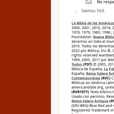
TLA
No respe
Salmos 74:6
La Biblia de las América
2000, 2001, 2010, 2014, 
1970, 1979, 1983, 1996.;
Foundation;
Nueva Bibli
derechos en todo el mu
2010. Todos los derecho
2022 por Biblica, Inc.®,
rights reserved worldwid
1999, 2005, 2017 por Bib
Todos
(PDT)
© 2005, 2015
Bíblica de España;
La Pa
España;
Reina Valera Ac
Contemporánea
(RVC)
C
Bíblicas en América Lati
americanbible.org, unite
(RVR1977)
Texto bíblico 
Usado con permiso. Rese
Reina-Valera Antigua
(R
(SRV-BRG) Blue Red and G
Registered Trademark in