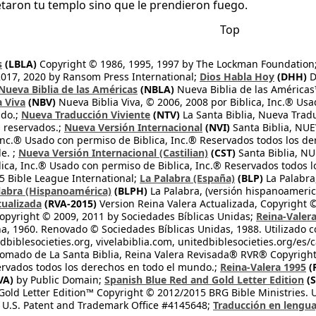
taron tu templo sino que le prendieron fuego.
Top
s
(LBLA)
Copyright © 1986, 1995, 1997 by The Lockman Foundation
2017, 2020 by Ransom Press International;
Dios Habla Hoy
(DHH)
D
Nueva Biblia de las Américas
(NBLA)
Nueva Biblia de las América
a Viva
(NBV)
Nueva Biblia Viva, © 2006, 2008 por Biblica, Inc.® Usa
ndo.;
Nueva Traducción Viviente
(NTV)
La Santa Biblia, Nueva Trad
s reservados.;
Nueva Versión Internacional
(NVI)
Santa Biblia, N
 Inc.® Usado con permiso de Biblica, Inc.® Reservados todos los d
e. ;
Nueva Versión Internacional (Castilian)
(CST)
Santa Biblia, N
lica, Inc.® Usado con permiso de Biblica, Inc.® Reservados todos 
 Bible League International;
La Palabra (España)
(BLP)
La Palabra,
labra (Hispanoamérica)
(BLPH)
La Palabra, (versión hispanoameric
tualizada
(RVA-2015)
Version Reina Valera Actualizada, Copyright 
opyright © 2009, 2011 by Sociedades Bíblicas Unidas;
Reina-Valer
na, 1960. Renovado © Sociedades Bíblicas Unidas, 1988. Utilizado c
dbiblesocieties.org, vivelabiblia.com, unitedbiblesocieties.org/es/
tomado de La Santa Biblia, Reina Valera Revisada® RVR® Copyright
rvados todos los derechos en todo el mundo.;
Reina-Valera 1995
(
VA)
by Public Domain;
Spanish Blue Red and Gold Letter Edition
(S
old Letter Edition™ Copyright © 2012/2015 BRG Bible Ministries. Us
 U.S. Patent and Trademark Office #4145648;
Traducción en lengua