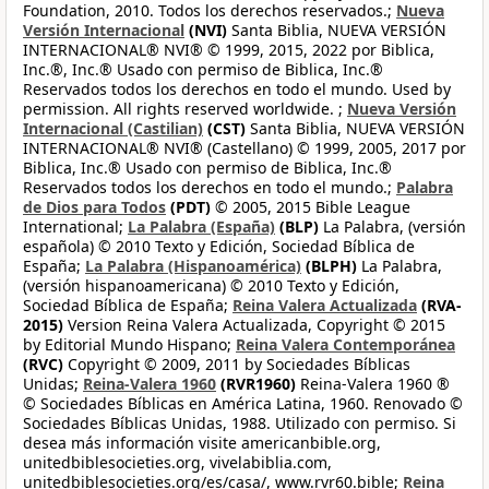
Foundation, 2010. Todos los derechos reservados.;
Nueva
Versión Internacional
(NVI)
Santa Biblia, NUEVA VERSIÓN
INTERNACIONAL® NVI® © 1999, 2015, 2022 por Biblica,
Inc.®, Inc.® Usado con permiso de Biblica, Inc.®
Reservados todos los derechos en todo el mundo. Used by
permission. All rights reserved worldwide. ;
Nueva Versión
Internacional (Castilian)
(CST)
Santa Biblia, NUEVA VERSIÓN
INTERNACIONAL® NVI® (Castellano) © 1999, 2005, 2017 por
Biblica, Inc.® Usado con permiso de Biblica, Inc.®
Reservados todos los derechos en todo el mundo.;
Palabra
de Dios para Todos
(PDT)
© 2005, 2015 Bible League
International;
La Palabra (España)
(BLP)
La Palabra, (versión
española) © 2010 Texto y Edición, Sociedad Bíblica de
España;
La Palabra (Hispanoamérica)
(BLPH)
La Palabra,
(versión hispanoamericana) © 2010 Texto y Edición,
Sociedad Bíblica de España;
Reina Valera Actualizada
(RVA-
2015)
Version Reina Valera Actualizada, Copyright © 2015
by Editorial Mundo Hispano;
Reina Valera Contemporánea
(RVC)
Copyright © 2009, 2011 by Sociedades Bíblicas
Unidas;
Reina-Valera 1960
(RVR1960)
Reina-Valera 1960 ®
© Sociedades Bíblicas en América Latina, 1960. Renovado ©
Sociedades Bíblicas Unidas, 1988. Utilizado con permiso. Si
desea más información visite americanbible.org,
unitedbiblesocieties.org, vivelabiblia.com,
unitedbiblesocieties.org/es/casa/, www.rvr60.bible;
Reina