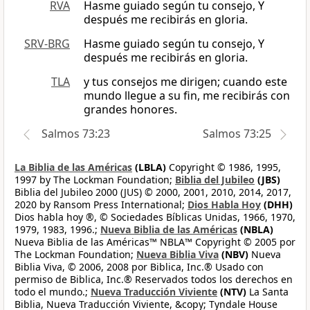
RVA
Hasme guiado según tu consejo, Y
después me recibirás en gloria.
SRV-BRG
Hasme guiado según tu consejo, Y
después me recibirás en gloria.
TLA
y tus consejos me dirigen; cuando este
mundo llegue a su fin, me recibirás con
grandes honores.
Salmos 73:23
Salmos 73:25
La Biblia de las Américas
(LBLA)
Copyright © 1986, 1995,
1997 by The Lockman Foundation;
Biblia del Jubileo
(JBS)
Biblia del Jubileo 2000 (JUS) © 2000, 2001, 2010, 2014, 2017,
2020 by Ransom Press International;
Dios Habla Hoy
(DHH)
Dios habla hoy ®, © Sociedades Bíblicas Unidas, 1966, 1970,
1979, 1983, 1996.;
Nueva Biblia de las Américas
(NBLA)
Nueva Biblia de las Américas™ NBLA™ Copyright © 2005 por
The Lockman Foundation;
Nueva Biblia Viva
(NBV)
Nueva
Biblia Viva, © 2006, 2008 por Biblica, Inc.® Usado con
permiso de Biblica, Inc.® Reservados todos los derechos en
todo el mundo.;
Nueva Traducción Viviente
(NTV)
La Santa
Biblia, Nueva Traducción Viviente, &copy; Tyndale House