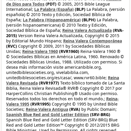
de Dios para Todos
(PDT)
© 2005, 2015 Bible League
International;
La Palabra (España)
(BLP)
La Palabra, (versión
española) © 2010 Texto y Edición, Sociedad Bíblica de
España;
La Palabra (Hispanoamérica)
(BLPH)
La Palabra,
(versión hispanoamericana) © 2010 Texto y Edición,
Sociedad Bíblica de España;
Reina Valera Actualizada
(RVA-
2015)
Version Reina Valera Actualizada, Copyright © 2015
by Editorial Mundo Hispano;
Reina Valera Contemporánea
(RVC)
Copyright © 2009, 2011 by Sociedades Bíblicas
Unidas;
Reina-Valera 1960
(RVR1960)
Reina-Valera 1960 ®
© Sociedades Bíblicas en América Latina, 1960. Renovado ©
Sociedades Bíblicas Unidas, 1988. Utilizado con permiso. Si
desea más información visite americanbible.org,
unitedbiblesocieties.org, vivelabiblia.com,
unitedbiblesocieties.org/es/casa/, www.rvr60.bible;
Reina
Valera Revisada
(RVR1977)
Texto bíblico tomado de La Santa
Biblia, Reina Valera Revisada® RVR® Copyright © 2017 por
HarperCollins Christian Publishing® Usado con permiso.
Reservados todos los derechos en todo el mundo.;
Reina-
Valera 1995
(RVR1995)
Copyright © 1995 by United Bible
Societies;
Reina-Valera Antigua
(RVA)
by Public Domain;
Spanish Blue Red and Gold Letter Edition
(SRV-BRG)
Spanish Blue Red and Gold Letter Edition (SRV-BRG) Blue
Red and Gold Letter Edition™ Copyright © 2012/2015 BRG
Bible Ministries. Used by Permission. All rights reserved.