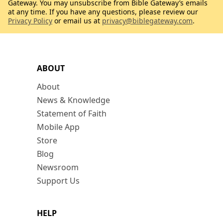
Gateway. You may unsubscribe from Bible Gateway’s emails
at any time. If you have any questions, please review our
Privacy Policy
or email us at
privacy@biblegateway.com
.
ABOUT
About
News & Knowledge
Statement of Faith
Mobile App
Store
Blog
Newsroom
Support Us
HELP