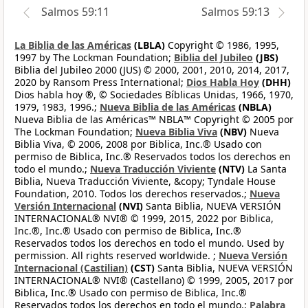
Salmos 59:11
Salmos 59:13
La Biblia de las Américas
(LBLA)
Copyright © 1986, 1995,
1997 by The Lockman Foundation;
Biblia del Jubileo
(JBS)
Biblia del Jubileo 2000 (JUS) © 2000, 2001, 2010, 2014, 2017,
2020 by Ransom Press International;
Dios Habla Hoy
(DHH)
Dios habla hoy ®, © Sociedades Bíblicas Unidas, 1966, 1970,
1979, 1983, 1996.;
Nueva Biblia de las Américas
(NBLA)
Nueva Biblia de las Américas™ NBLA™ Copyright © 2005 por
The Lockman Foundation;
Nueva Biblia Viva
(NBV)
Nueva
Biblia Viva, © 2006, 2008 por Biblica, Inc.® Usado con
permiso de Biblica, Inc.® Reservados todos los derechos en
todo el mundo.;
Nueva Traducción Viviente
(NTV)
La Santa
Biblia, Nueva Traducción Viviente, &copy; Tyndale House
Foundation, 2010. Todos los derechos reservados.;
Nueva
Versión Internacional
(NVI)
Santa Biblia, NUEVA VERSIÓN
INTERNACIONAL® NVI® © 1999, 2015, 2022 por Biblica,
Inc.®, Inc.® Usado con permiso de Biblica, Inc.®
Reservados todos los derechos en todo el mundo. Used by
permission. All rights reserved worldwide. ;
Nueva Versión
Internacional (Castilian)
(CST)
Santa Biblia, NUEVA VERSIÓN
INTERNACIONAL® NVI® (Castellano) © 1999, 2005, 2017 por
Biblica, Inc.® Usado con permiso de Biblica, Inc.®
Reservados todos los derechos en todo el mundo.;
Palabra