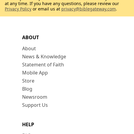
at any time. If you have any questions, please review our
Privacy Policy
or email us at
privacy@biblegateway.com
.
ABOUT
About
News & Knowledge
Statement of Faith
Mobile App
Store
Blog
Newsroom
Support Us
HELP