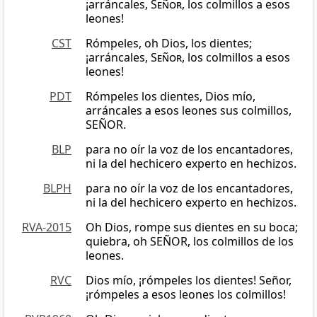
¡arráncales,
Señor
, los colmillos a esos
leones!
CST
Rómpeles, oh Dios, los dientes;
¡arráncales,
Señor
, los colmillos a esos
leones!
PDT
Rómpeles los dientes, Dios mío,
arráncales a esos leones sus colmillos,
SEÑOR.
BLP
para no oír la voz de los encantadores,
ni la del hechicero experto en hechizos.
BLPH
para no oír la voz de los encantadores,
ni la del hechicero experto en hechizos.
RVA-2015
Oh Dios, rompe sus dientes en su boca;
quiebra, oh SEÑOR, los colmillos de los
leones.
RVC
Dios mío, ¡rómpeles los dientes! Señor,
¡rómpeles a esos leones los colmillos!