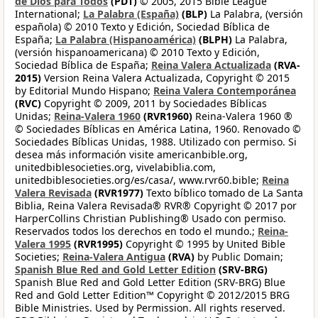
de Dios para Todos
(PDT)
© 2005, 2015 Bible League
International;
La Palabra (España)
(BLP)
La Palabra, (versión
española) © 2010 Texto y Edición, Sociedad Bíblica de
España;
La Palabra (Hispanoamérica)
(BLPH)
La Palabra,
(versión hispanoamericana) © 2010 Texto y Edición,
Sociedad Bíblica de España;
Reina Valera Actualizada
(RVA-
2015)
Version Reina Valera Actualizada, Copyright © 2015
by Editorial Mundo Hispano;
Reina Valera Contemporánea
(RVC)
Copyright © 2009, 2011 by Sociedades Bíblicas
Unidas;
Reina-Valera 1960
(RVR1960)
Reina-Valera 1960 ®
© Sociedades Bíblicas en América Latina, 1960. Renovado ©
Sociedades Bíblicas Unidas, 1988. Utilizado con permiso. Si
desea más información visite americanbible.org,
unitedbiblesocieties.org, vivelabiblia.com,
unitedbiblesocieties.org/es/casa/, www.rvr60.bible;
Reina
Valera Revisada
(RVR1977)
Texto bíblico tomado de La Santa
Biblia, Reina Valera Revisada® RVR® Copyright © 2017 por
HarperCollins Christian Publishing® Usado con permiso.
Reservados todos los derechos en todo el mundo.;
Reina-
Valera 1995
(RVR1995)
Copyright © 1995 by United Bible
Societies;
Reina-Valera Antigua
(RVA)
by Public Domain;
Spanish Blue Red and Gold Letter Edition
(SRV-BRG)
Spanish Blue Red and Gold Letter Edition (SRV-BRG) Blue
Red and Gold Letter Edition™ Copyright © 2012/2015 BRG
Bible Ministries. Used by Permission. All rights reserved.