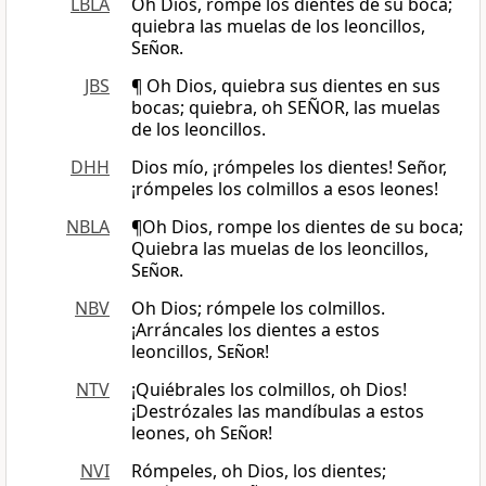
LBLA
Oh Dios, rompe los dientes de su boca;
quiebra las muelas de los leoncillos,
Señor
.
JBS
¶ Oh Dios, quiebra sus dientes en sus
bocas; quiebra, oh SEÑOR, las muelas
de los leoncillos.
DHH
Dios mío, ¡rómpeles los dientes! Señor,
¡rómpeles los colmillos a esos leones!
NBLA
¶Oh Dios, rompe los dientes de su boca;
Quiebra las muelas de los leoncillos,
Señor
.
NBV
Oh Dios; rómpele los colmillos.
¡Arráncales los dientes a estos
leoncillos,
Señor
!
NTV
¡Quiébrales los colmillos, oh Dios!
¡Destrózales las mandíbulas a estos
leones, oh
Señor
!
NVI
Rómpeles, oh Dios, los dientes;