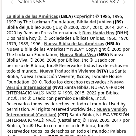
Salmos 58:5
Salmos 58:7
La Biblia de las Américas
(LBLA)
Copyright © 1986, 1995,
1997 by The Lockman Foundation;
Biblia del Jubileo
(JBS)
Biblia del Jubileo 2000 (JUS) © 2000, 2001, 2010, 2014, 2017,
2020 by Ransom Press International;
Dios Habla Hoy
(DHH)
Dios habla hoy ®, © Sociedades Bíblicas Unidas, 1966, 1970,
1979, 1983, 1996.;
Nueva Biblia de las Américas
(NBLA)
Nueva Biblia de las Américas™ NBLA™ Copyright © 2005 por
The Lockman Foundation;
Nueva Biblia Viva
(NBV)
Nueva
Biblia Viva, © 2006, 2008 por Biblica, Inc.® Usado con
permiso de Biblica, Inc.® Reservados todos los derechos en
todo el mundo.;
Nueva Traducción Viviente
(NTV)
La Santa
Biblia, Nueva Traducción Viviente, &copy; Tyndale House
Foundation, 2010. Todos los derechos reservados.;
Nueva
Versión Internacional
(NVI)
Santa Biblia, NUEVA VERSIÓN
INTERNACIONAL® NVI® © 1999, 2015, 2022 por Biblica,
Inc.®, Inc.® Usado con permiso de Biblica, Inc.®
Reservados todos los derechos en todo el mundo. Used by
permission. All rights reserved worldwide. ;
Nueva Versión
Internacional (Castilian)
(CST)
Santa Biblia, NUEVA VERSIÓN
INTERNACIONAL® NVI® (Castellano) © 1999, 2005, 2017 por
Biblica, Inc.® Usado con permiso de Biblica, Inc.®
Reservados todos los derechos en todo el mundo.;
Palabra